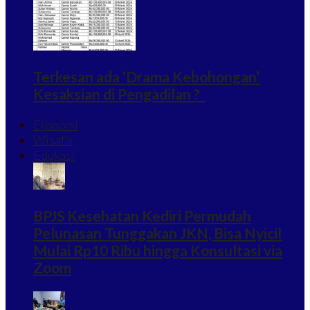
Terkesan ada ‘Drama Kebohongan’
Kesaksian di Pengadilan ?
Ekonomi
Wisata
Edukasi
BPJS Kesehatan Kediri Permudah
Pelunasan Tunggakan JKN, Bisa Nyicil
Mulai Rp10 Ribu hingga Konsultasi via
Zoom