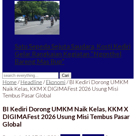
Satu Sepeda Sejuta Saudara, Kosti Kediri
Gelar Rangkaian Kegiatan “Ngonthel
Bareng Mas Bup”
Home
/
Headline
/
Ekonomi
/
BI Kediri Dorong UMKM
Naik Kelas, KKM X DIGIMAFest 2026 Usung Misi
Tembus Pasar Global
BI Kediri Dorong UMKM Naik Kelas, KKM X
DIGIMAFest 2026 Usung Misi Tembus Pasar
Global