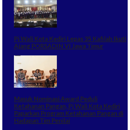
Pj Wali Kota Kediri Lepas 35 Kafilah Ikuti
Ajang PORSADIN VI Jawa Timur
Masuk Nominasi Award Peduli
Ketahanan Pangan, Pj Wali Kota Kediri
Paparkan Program Ketahanan Pangan di
Hadapan Tim Penilai