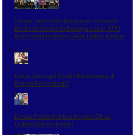
Usung Tema Pembangunan Manusia
Berbasis Kearifan Budaya Lokal, KPU
Kota Kediri Sukses Gelar Debat Kedua
Hukrim
Dinas Dukcapil Kediri Berbohong di
Depan Pengadilan?
Desak Polda Periksa Kepala Dinas
Dukcapil Kota Kediri