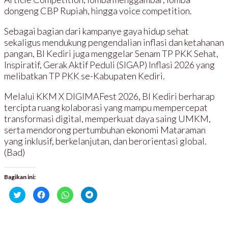
dongeng CBP Rupiah, hingga voice competition.
Sebagai bagian dari kampanye gaya hidup sehat
sekaligus mendukung pengendalian inflasi dan ketahanan
pangan, BI Kediri juga menggelar Senam TP PKK Sehat,
Inspiratif, Gerak Aktif Peduli (SIGAP) Inflasi 2026 yang
melibatkan TP PKK se-Kabupaten Kediri.
Melalui KKM X DIGIMAFest 2026, BI Kediri berharap
tercipta ruang kolaborasi yang mampu mempercepat
transformasi digital, memperkuat daya saing UMKM,
serta mendorong pertumbuhan ekonomi Mataraman
yang inklusif, berkelanjutan, dan berorientasi global.
(Bad)
Bagikan ini:
K
K
K
K
l
l
l
l
i
i
i
i
k
k
k
k
u
u
u
u
n
n
n
n