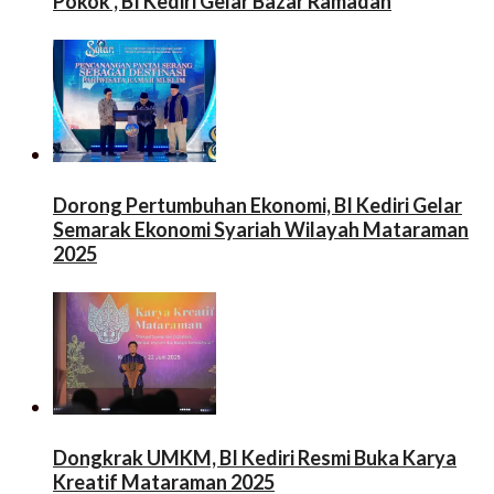
Pokok , BI Kediri Gelar Bazar Ramadan
y
l
a
a
a
a
n
n
n
y
g
g
g
a
b
b
b
n
a
a
a
g
r
r
r
b
u
u
u
a
)
)
)
r
u
)
Dorong Pertumbuhan Ekonomi, BI Kediri Gelar
Semarak Ekonomi Syariah Wilayah Mataraman
2025
Dongkrak UMKM, BI Kediri Resmi Buka Karya
Kreatif Mataraman 2025