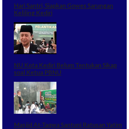
Hari Santri, Siapkan Gowes Sarungan
Keliling Kediri
NU Kota Kediri Belum Tentukan Sikap
soal Ketua PBNU
Masjid At-Taqwa Santuni Ratusan Yatim