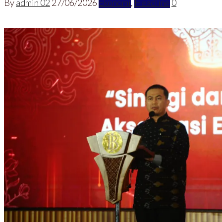
By
admin 02
27/06/2026
Ekonomi
,
Headline
0