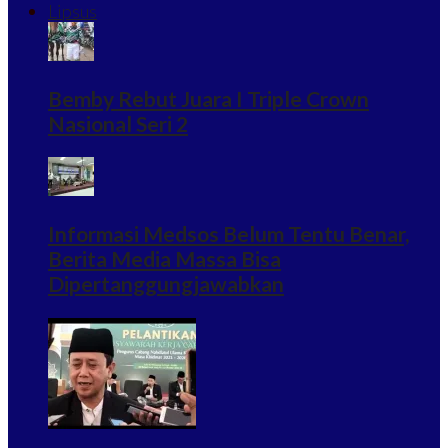
Lipsus
Bemby Rebut Juara I Triple Crown
Nasional Seri 2
Informasi Medsos Belum Tentu Benar,
Berita Media Massa Bisa
Dipertanggungjawabkan