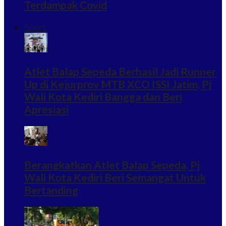
Terdampak Covid
Sport
Atlet Balap Sepeda Berhasil Jadi Runner
Up di Kejurprov MTB XCO ISSI Jatim, Pj
Wali Kota Kediri Bangga dan Beri
Apresiasi
Berangkatkan Atlet Balap Sepeda, Pj
Wali Kota Kediri Beri Semangat Untuk
Bertanding