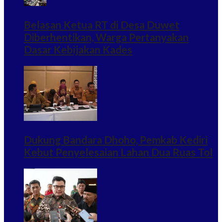
Belasan Ketua RT di Desa Duwet
Diberhentikan, Warga Pertanyakan
Dasar Kebijakan Kades
Dukung Bandara Dhoho, Pemkab Kediri
Kebut Penyelesaian Lahan Dua Ruas Tol