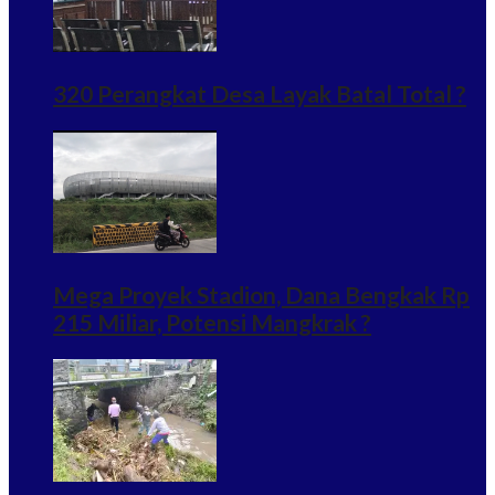
320 Perangkat Desa Layak Batal Total ?
Mega Proyek Stadion, Dana Bengkak Rp
215 Miliar, Potensi Mangkrak ?