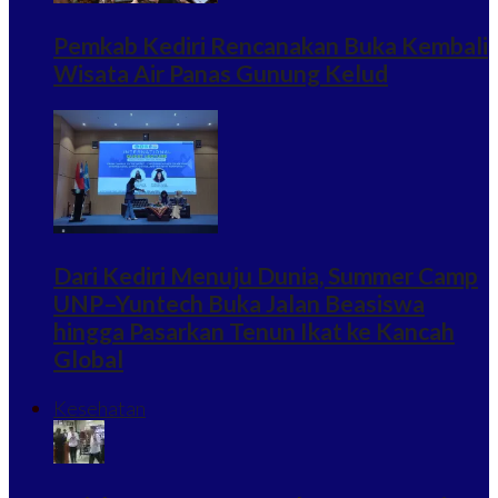
Pemkab Kediri Rencanakan Buka Kembali
Wisata Air Panas Gunung Kelud
Dari Kediri Menuju Dunia, Summer Camp
UNP–Yuntech Buka Jalan Beasiswa
hingga Pasarkan Tenun Ikat ke Kancah
Global
Kesehatan