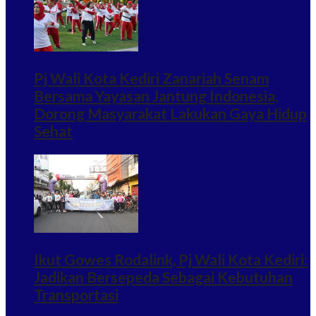
Pj Wali Kota Kediri Zanariah Senam
Bersama Yayasan Jantung Indonesia,
Dorong Masyarakat Lakukan Gaya Hidup
Sehat
Ikut Gowes Rodalink, Pj Wali Kota Kediri:
Jadikan Bersepeda Sebagai Kebutuhan
Transportasi