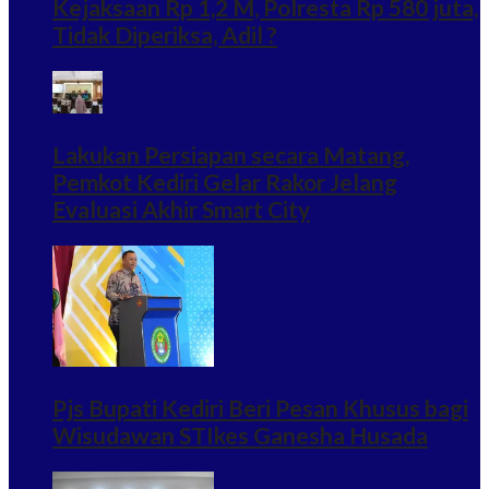
Kejaksaan Rp 1,2 M, Polresta Rp 580 juta,
Tidak Diperiksa, Adil ?
Lakukan Persiapan secara Matang,
Pemkot Kediri Gelar Rakor Jelang
Evaluasi Akhir Smart City
Pjs Bupati Kediri Beri Pesan Khusus bagi
Wisudawan STIkes Ganesha Husada