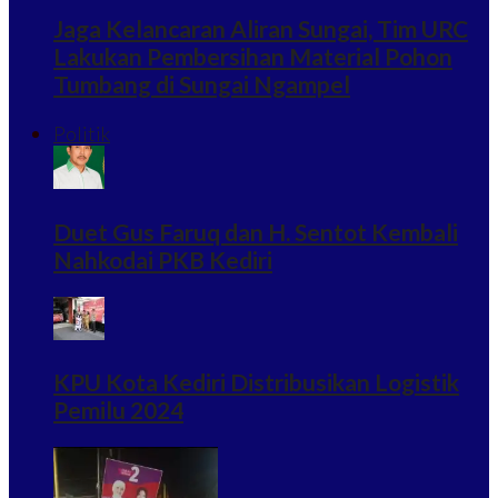
Jaga Kelancaran Aliran Sungai, Tim URC
Lakukan Pembersihan Material Pohon
Tumbang di Sungai Ngampel
Politik
Duet Gus Faruq dan H. Sentot Kembali
Nahkodai PKB Kediri
KPU Kota Kediri Distribusikan Logistik
Pemilu 2024