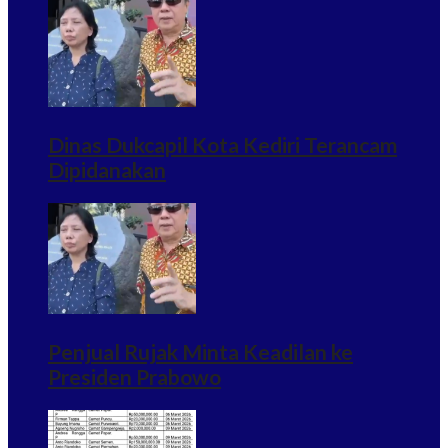
Dinas Dukcapil Kota Kediri Terancam
Dipidanakan
Penjual Rujak Minta Keadilan ke
Presiden Prabowo