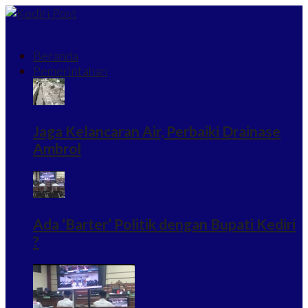
Beranda
Pemerintahan
Jaga Kelancaran Air, Perbaiki Drainase
Ambrol
Ada ‘Barter’ Politik dengan Bupati Kediri
?