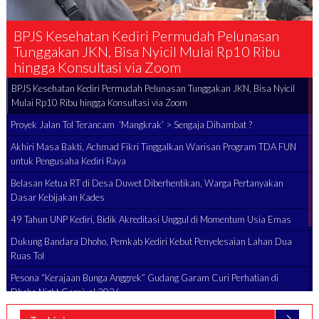
udah Pelunasan
Proyek Jalan Tol Terancam ‘Ma
Mulai Rp10 Ribu
Dihambat ?
BPJS Kesehatan Kediri Permudah Pelunasan Tunggakan JKN, Bisa Nyicil
Mulai Rp10 Ribu hingga Konsultasi via Zoom
Proyek Jalan Tol Terancam ‘Mangkrak’ > Sengaja Dihambat ?
Akhiri Masa Bakti, Achmad Fikri Tinggalkan Warisan Program TDA FUN
untuk Pengusaha Kediri Raya
Belasan Ketua RT di Desa Duwet Diberhentikan, Warga Pertanyakan
Dasar Kebijakan Kades
49 Tahun UNP Kediri, Bidik Akreditasi Unggul di Momentum Usia Emas
Dukung Bandara Dhoho, Pemkab Kediri Kebut Penyelesaian Lahan Dua
Ruas Tol
Pesona “Kerajaan Bunga Anggrek” Gudang Garam Curi Perhatian di
Dhoho Night Carnival 2026
Pemkab Kediri Rencanakan Buka Kembali Wisata Air Panas Gunung Kelud