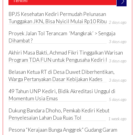
Terkini
Ari Lasso akan Bawakan Lagu Dewa-19
Mochamad Irsyad Nahkodai TDA Kediri 6.0, Siap Perkuat Kolaborasi
BPJS Kesehatan Kediri Permudah Pelunasan
Pengusaha
Tunggakan JKN, Bisa Nyicil Mulai Rp10 Ribu hingga
2 days ago
Konsultasi via Zoom
Proyek Jalan Tol Terancam ‘Mangkrak’ > Sengaja
Dihambat ?
3 days ago
Akhiri Masa Bakti, Achmad Fikri Tinggalkan Warisan
Program TDA FUN untuk Pengusaha Kediri Raya
3 days ago
Belasan Ketua RT di Desa Duwet Diberhentikan,
Warga Pertanyakan Dasar Kebijakan Kades
3 days ago
49 Tahun UNP Kediri, Bidik Akreditasi Unggul di
Momentum Usia Emas
5 days ago
Dukung Bandara Dhoho, Pemkab Kediri Kebut
Penyelesaian Lahan Dua Ruas Tol
1 week ago
Pesona “Kerajaan Bunga Anggrek” Gudang Garam