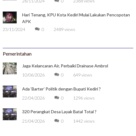
26/11/2024
0
2368 views
Hari Tenang, KPU Kota Kediri Mulai Lakukan Pencopotan
APK
23/11/2024
0
2489 views
Pemerintahan
Jaga Kelancaran Air, Perbaiki Drainase Ambrol
10/06/2026
0
649 views
Ada ‘Barter’ Politik dengan Bupati Kediri ?
22/04/2026
0
1296 views
320 Perangkat Desa Layak Batal Total ?
21/04/2026
0
1442 views