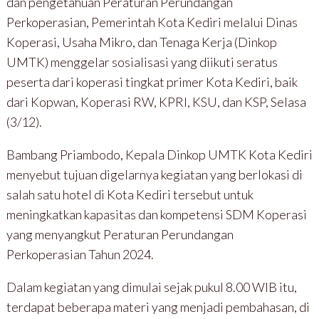
dan pengetahuan Peraturan Perundangan
Perkoperasian, Pemerintah Kota Kediri melalui Dinas
Koperasi, Usaha Mikro, dan Tenaga Kerja (Dinkop
UMTK) menggelar sosialisasi yang diikuti seratus
peserta dari koperasi tingkat primer Kota Kediri, baik
dari Kopwan, Koperasi RW, KPRI, KSU, dan KSP, Selasa
(3/12).
Bambang Priambodo, Kepala Dinkop UMTK Kota Kediri
menyebut tujuan digelarnya kegiatan yang berlokasi di
salah satu hotel di Kota Kediri tersebut untuk
meningkatkan kapasitas dan kompetensi SDM Koperasi
yang menyangkut Peraturan Perundangan
Perkoperasian Tahun 2024.
Dalam kegiatan yang dimulai sejak pukul 8.00 WIB itu,
terdapat beberapa materi yang menjadi pembahasan, di