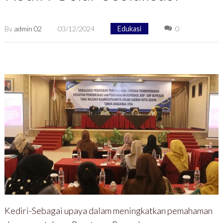
By
admin 02
03/12/2024
Edukasi
0
Kediri-Sebagai upaya dalam meningkatkan pemahaman