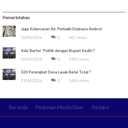
Pemerintahan
Jaga Kelancaran Air, Perbaiki Drainase Ambrol
10/06/2026
0
661 views
Ada ‘Barter’ Politik dengan Bupati Kediri ?
22/04/2026
0
1303 views
320 Perangkat Desa Layak Batal Total ?
21/04/2026
0
1450 views
Beranda
Pedoman Media Siber
Redaksi