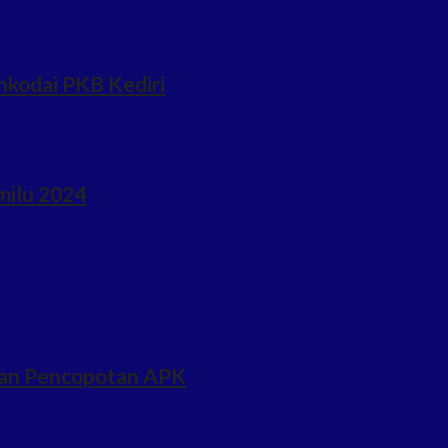
hkodai PKB Kediri
milu 2024
ukan Pencopotan APK