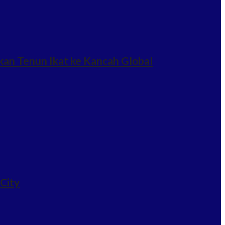
an Tenun Ikat ke Kancah Global
 City