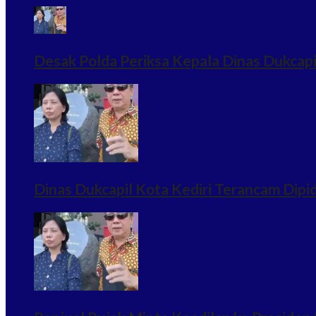
Desak Polda Periksa Kepala Dinas Dukcapi
Dinas Dukcapil Kota Kediri Terancam Dip