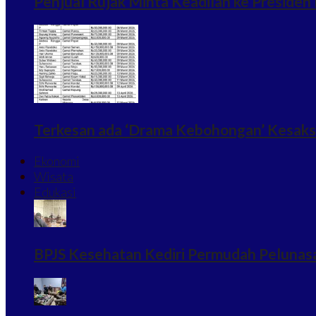
Penjual Rujak Minta Keadilan ke Preside
Terkesan ada ‘Drama Kebohongan’ Kesaksi
Ekonomi
Wisata
Edukasi
BPJS Kesehatan Kediri Permudah Pelunasa