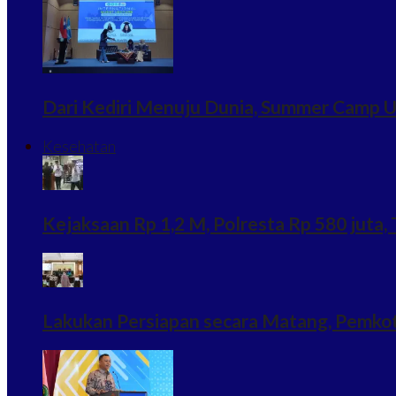
Dari Kediri Menuju Dunia, Summer Camp U
Kesehatan
Kejaksaan Rp 1,2 M, Polresta Rp 580 juta, T
Lakukan Persiapan secara Matang, Pemkot K