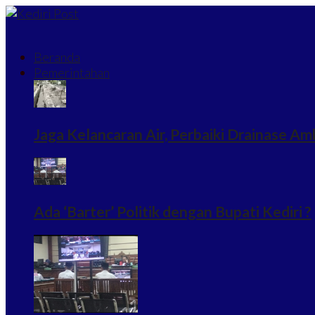
Beranda
Pemerintahan
Jaga Kelancaran Air, Perbaiki Drainase Am
Ada ‘Barter’ Politik dengan Bupati Kediri ?