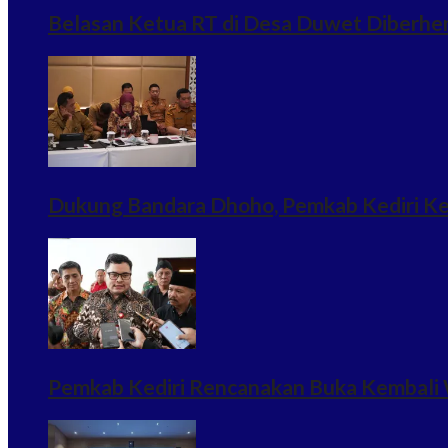
Belasan Ketua RT di Desa Duwet Diberhe
Dukung Bandara Dhoho, Pemkab Kediri Ke
Pemkab Kediri Rencanakan Buka Kembali 