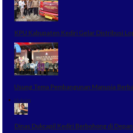
KPU Kabupaten Kediri Gelar Distribusi Log
Usung Tema Pembangunan Manusia Berbasi
Hukrim
Dinas Dukcapil Kediri Berbohong di Depan