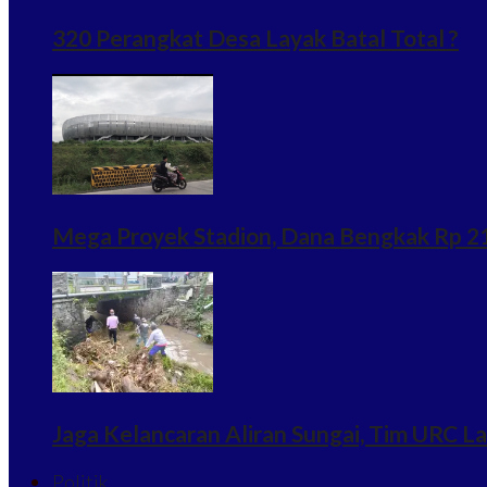
320 Perangkat Desa Layak Batal Total ?
Mega Proyek Stadion, Dana Bengkak Rp 215
Jaga Kelancaran Aliran Sungai, Tim URC 
Politik