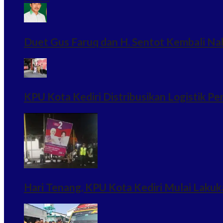
Duet Gus Faruq dan H. Sentot Kembali Na
KPU Kota Kediri Distribusikan Logistik Pe
Hari Tenang, KPU Kota Kediri Mulai Lak