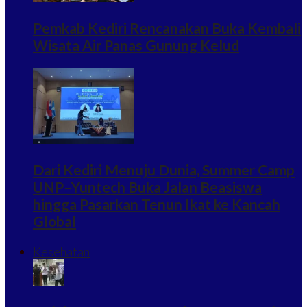
Pemkab Kediri Rencanakan Buka Kembali
Wisata Air Panas Gunung Kelud
Dari Kediri Menuju Dunia, Summer Camp
UNP–Yuntech Buka Jalan Beasiswa
hingga Pasarkan Tenun Ikat ke Kancah
Global
Kesehatan