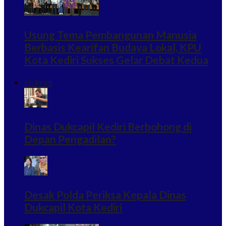
Usung Tema Pembangunan Manusia
Berbasis Kearifan Budaya Lokal, KPU
Kota Kediri Sukses Gelar Debat Kedua
Hukrim
Dinas Dukcapil Kediri Berbohong di
Depan Pengadilan?
Desak Polda Periksa Kepala Dinas
Dukcapil Kota Kediri