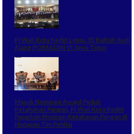
Pj Wali Kota Kediri Lepas 35 Kafilah Ikuti
Ajang PORSADIN VI Jawa Timur
Masuk Nominasi Award Peduli
Ketahanan Pangan, Pj Wali Kota Kediri
Paparkan Program Ketahanan Pangan di
Hadapan Tim Penilai