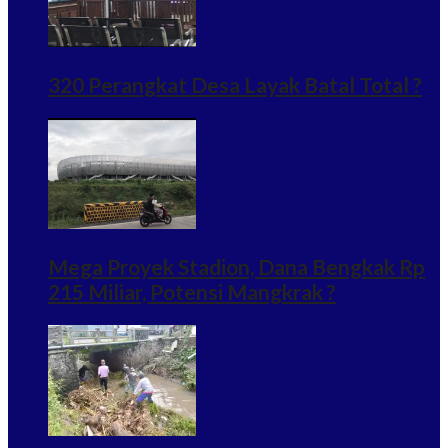
320 Perangkat Desa Layak Batal Total ?
Mega Proyek Stadion, Dana Bengkak Rp
215 Miliar, Potensi Mangkrak ?