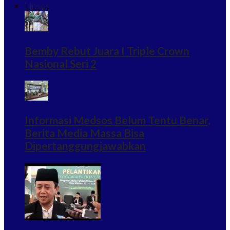
Lipsus
Bemby Rebut Juara I Triple Crown
Nasional Seri 2
Informasi Medsos Belum Tentu Benar,
Berita Media Massa Bisa
Dipertanggungjawabkan