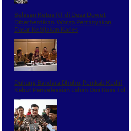
Belasan Ketua RT di Desa Duwet
Diberhentikan, Warga Pertanyakan
Dasar Kebijakan Kades
Dukung Bandara Dhoho, Pemkab Kediri
Kebut Penyelesaian Lahan Dua Ruas Tol