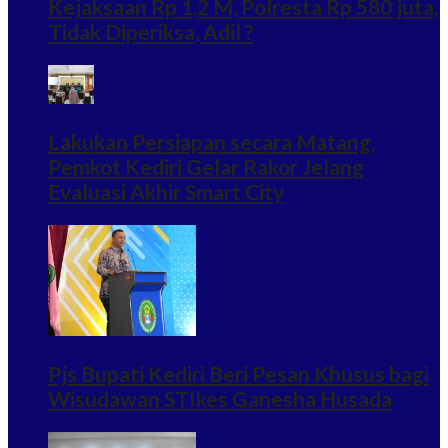
Kejaksaan Rp 1,2 M, Polresta Rp 580 juta,
Tidak Diperiksa, Adil ?
Lakukan Persiapan secara Matang,
Pemkot Kediri Gelar Rakor Jelang
Evaluasi Akhir Smart City
Pjs Bupati Kediri Beri Pesan Khusus bagi
Wisudawan STIkes Ganesha Husada