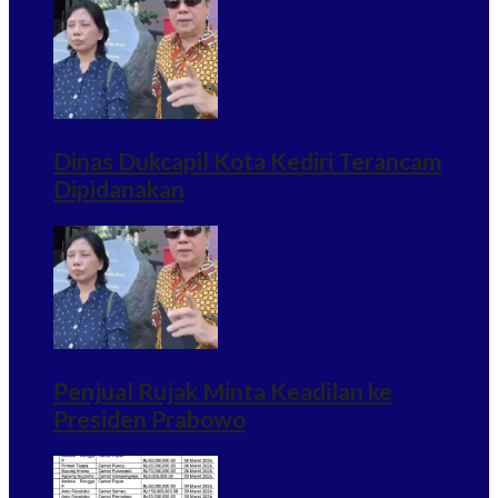
Dinas Dukcapil Kota Kediri Terancam
Dipidanakan
Penjual Rujak Minta Keadilan ke
Presiden Prabowo