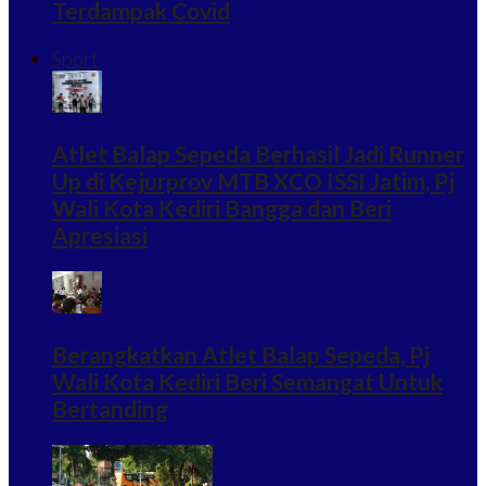
Terdampak Covid
Sport
Atlet Balap Sepeda Berhasil Jadi Runner
Up di Kejurprov MTB XCO ISSI Jatim, Pj
Wali Kota Kediri Bangga dan Beri
Apresiasi
Berangkatkan Atlet Balap Sepeda, Pj
Wali Kota Kediri Beri Semangat Untuk
Bertanding