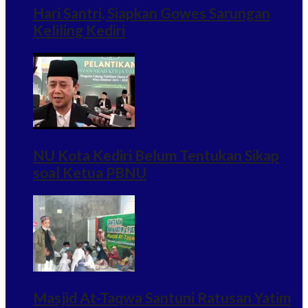
Hari Santri, Siapkan Gowes Sarungan
Keliling Kediri
NU Kota Kediri Belum Tentukan Sikap
soal Ketua PBNU
Masjid At-Taqwa Santuni Ratusan Yatim