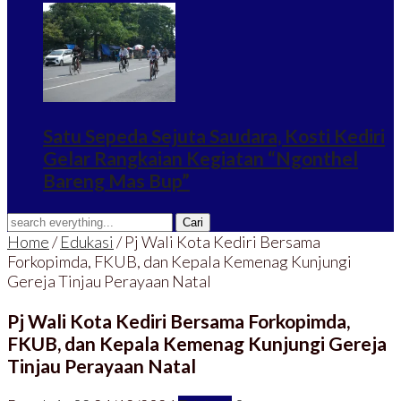
Satu Sepeda Sejuta Saudara, Kosti Kediri
Gelar Rangkaian Kegiatan “Ngonthel
Bareng Mas Bup”
Home
/
Edukasi
/
Pj Wali Kota Kediri Bersama
Forkopimda, FKUB, dan Kepala Kemenag Kunjungi
Gereja Tinjau Perayaan Natal
Pj Wali Kota Kediri Bersama Forkopimda,
FKUB, dan Kepala Kemenag Kunjungi Gereja
Tinjau Perayaan Natal