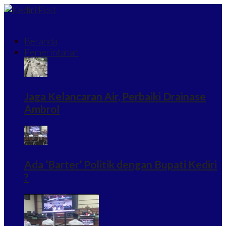
Beranda
Pemerintahan
Jaga Kelancaran Air, Perbaiki Drainase
Ambrol
Ada ‘Barter’ Politik dengan Bupati Kediri
?