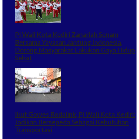
Pj Wali Kota Kediri Zanariah Senam
Bersama Yayasan Jantung Indonesia,
Dorong Masyarakat Lakukan Gaya Hidup
Sehat
Ikut Gowes Rodalink, Pj Wali Kota Kediri:
Jadikan Bersepeda Sebagai Kebutuhan
Transportasi