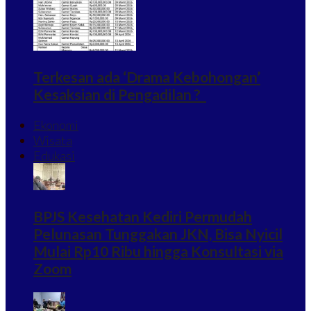
Terkesan ada ‘Drama Kebohongan’
Kesaksian di Pengadilan ?
Ekonomi
Wisata
Edukasi
BPJS Kesehatan Kediri Permudah
Pelunasan Tunggakan JKN, Bisa Nyicil
Mulai Rp10 Ribu hingga Konsultasi via
Zoom