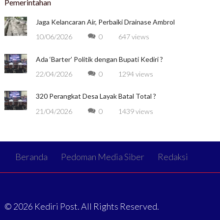
Pemerintahan
Jaga Kelancaran Air, Perbaiki Drainase Ambrol
10/06/2026
0
647 views
Ada ‘Barter’ Politik dengan Bupati Kediri ?
22/04/2026
0
1294 views
320 Perangkat Desa Layak Batal Total ?
21/04/2026
0
1439 views
Beranda
Pedoman Media Siber
Redaksi
© 2026 Kediri Post. All Rights Reserved.