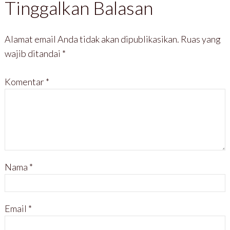
Tinggalkan Balasan
g
a
b
b
b
n
a
a
a
g
r
r
r
b
u
u
u
a
)
)
)
r
Alamat email Anda tidak akan dipublikasikan.
Ruas yang
u
)
wajib ditandai
*
Komentar
*
Nama
*
Email
*