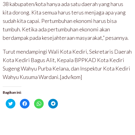
38 kabupaten/kota hanya ada satu daerah yang harus
kita dorong. Kita semua harus terus menjaga apa yang
sudah kita capai. Pertumbuhan ekonomi harus bisa
tumbuh. Ketika ada pertumbuhan ekonomi akan
berdampak pada kesejahteraan masyarakat,” pesannya.
Turut mendampingi Wali Kota Kediri, Sekretaris Daerah
Kota Kediri Bagus Alit, Kepala BPPKAD Kota Kediri
Sugeng Wahyu Purba Kelana, dan Inspektur Kota Kediri
Wahyu Kusuma Wardani.[adv/kom]
Bagikan ini:
K
K
K
K
l
l
l
l
i
i
i
i
k
k
k
k
u
u
u
u
n
n
n
n
t
t
t
t
u
u
u
u
k
k
k
k