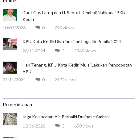
Politik
Duet Gus Faruq dan H. Sentot Kembali Nahkodai PKB
Kediri
10/07/2026
0
793 views
KPU Kota Kediri Distribusikan Logistik Pemilu 2024
26/11/2024
0
2369 views
Hari Tenang, KPU Kota Kediri Mulai Lakukan Pencopotan
APK
23/11/2024
0
2490 views
Pemerintahan
Jaga Kelancaran Air, Perbaiki Drainase Ambrol
10/06/2026
0
650 views