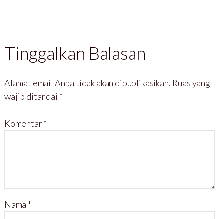
y
l
a
a
a
a
n
n
n
y
g
g
g
a
b
b
b
n
a
a
a
g
r
r
r
b
u
u
u
a
)
)
Tinggalkan Balasan
)
r
u
)
Alamat email Anda tidak akan dipublikasikan.
Ruas yang
wajib ditandai
*
Komentar
*
Nama
*