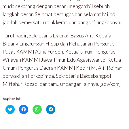
muda sekarang dengan berani mengambil sebuah
langkah besar. Selamat bertugas dan selamat Milad
jadilah pemersatu untuk kemajuan bangsa,” ungkapnya.
Turut hadir, Sekretaris Daerah Bagus Alit, Kepala
Bidang Lingkungan Hidup dan Kehutanan Pengurus
Pusat KAMMI Aulia Furqon, Ketua Umum Pengurus
Wilayah KAMMI Jawa Timur Edo Agasiswanto, Ketua
Umum Pengurus Daerah KAMMI Kediri M. Alif Reihan,
perwakilan Forkopimda, Sekretaris Bakesbangpol
Miftahur Rozaq, dan tamu undangan lainnya.[adv/kom]
Bagikan ini:
K
K
K
K
l
l
l
l
i
i
i
i
k
k
k
k
u
u
u
u
n
n
n
n