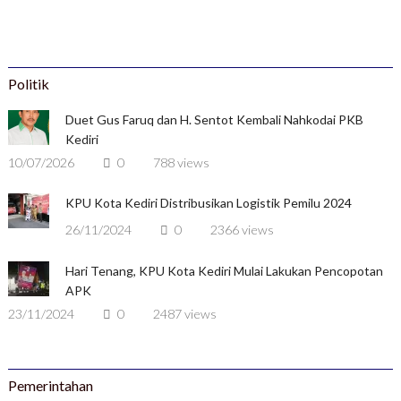
Politik
Duet Gus Faruq dan H. Sentot Kembali Nahkodai PKB
Kediri
10/07/2026
0
788 views
KPU Kota Kediri Distribusikan Logistik Pemilu 2024
26/11/2024
0
2366 views
Hari Tenang, KPU Kota Kediri Mulai Lakukan Pencopotan
APK
23/11/2024
0
2487 views
Pemerintahan