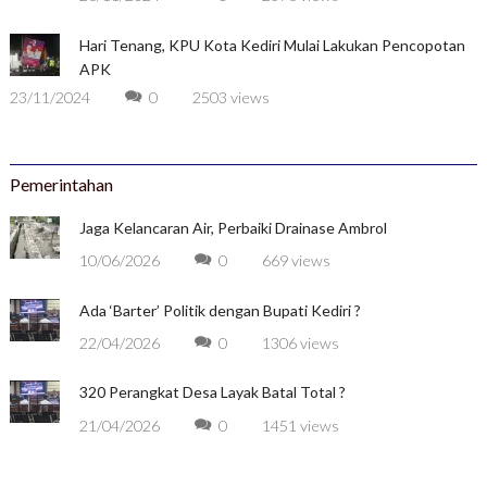
Hari Tenang, KPU Kota Kediri Mulai Lakukan Pencopotan
APK
23/11/2024
0
2503 views
Pemerintahan
Jaga Kelancaran Air, Perbaiki Drainase Ambrol
10/06/2026
0
669 views
Ada ‘Barter’ Politik dengan Bupati Kediri ?
22/04/2026
0
1306 views
320 Perangkat Desa Layak Batal Total ?
21/04/2026
0
1451 views