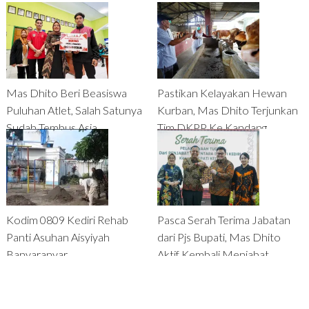
Mas Dhito Beri Beasiswa
Pastikan Kelayakan Hewan
Puluhan Atlet, Salah Satunya
Kurban, Mas Dhito Terjunkan
Sudah Tembus Asia
Tim DKPP Ke Kandang
Peternak
Kodim 0809 Kediri Rehab
Pasca Serah Terima Jabatan
Panti Asuhan Aisyiyah
dari Pjs Bupati, Mas Dhito
Banyaranyar
Aktif Kembali Menjabat
Bupati Kediri