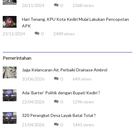
26/11/2024
0
2368 views
Hari Tenang, KPU Kota Kediri Mulai Lakukan Pencopotan
APK
23/11/2024
0
2489 views
Pemerintahan
Jaga Kelancaran Air, Perbaiki Drainase Ambrol
10/06/2026
0
649 views
Ada ‘Barter’ Politik dengan Bupati Kediri ?
22/04/2026
0
1296 views
320 Perangkat Desa Layak Batal Total ?
21/04/2026
0
1441 views