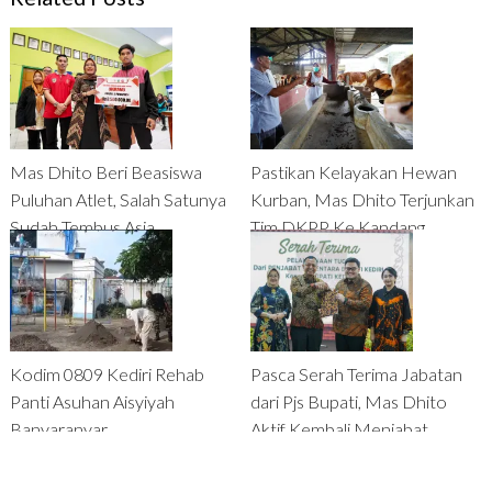
Mas Dhito Beri Beasiswa
Pastikan Kelayakan Hewan
Puluhan Atlet, Salah Satunya
Kurban, Mas Dhito Terjunkan
Sudah Tembus Asia
Tim DKPP Ke Kandang
Peternak
Kodim 0809 Kediri Rehab
Pasca Serah Terima Jabatan
Panti Asuhan Aisyiyah
dari Pjs Bupati, Mas Dhito
Banyaranyar
Aktif Kembali Menjabat
Bupati Kediri