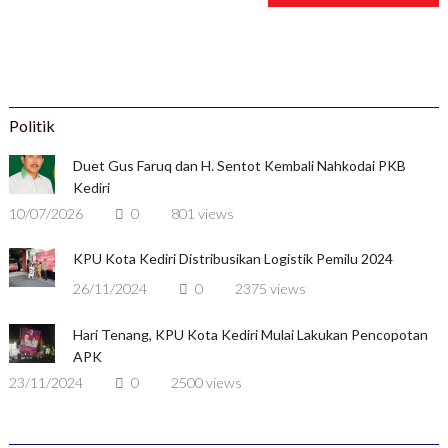
Politik
Duet Gus Faruq dan H. Sentot Kembali Nahkodai PKB
Kediri
10/07/2026
0
801 views
KPU Kota Kediri Distribusikan Logistik Pemilu 2024
26/11/2024
0
2375 views
Hari Tenang, KPU Kota Kediri Mulai Lakukan Pencopotan
APK
23/11/2024
0
2500 views