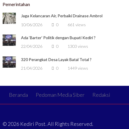
Pemerintahan
Jaga Kelancaran Air, Perbaiki Drainase Ambrol
10/06/2026
0
661 views
Ada ‘Barter’ Politik dengan Bupati Kediri ?
22/04/2026
0
1303 views
320 Perangkat Desa Layak Batal Total ?
21/04/2026
0
1449 views
Beranda
Pedoman Media Siber
Redaksi
© 2026 Kediri Post. All Rights Reserved.