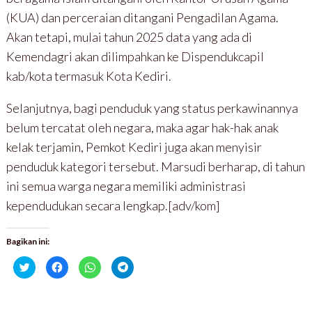
(KUA) dan perceraian ditangani Pengadilan Agama.
Akan tetapi, mulai tahun 2025 data yang ada di
Kemendagri akan dilimpahkan ke Dispendukcapil
kab/kota termasuk Kota Kediri.
Selanjutnya, bagi penduduk yang status perkawinannya
belum tercatat oleh negara, maka agar hak-hak anak
kelak terjamin, Pemkot Kediri juga akan menyisir
penduduk kategori tersebut. Marsudi berharap, di tahun
ini semua warga negara memiliki administrasi
kependudukan secara lengkap.[adv/kom]
Bagikan ini:
K
K
K
K
l
l
l
l
i
i
i
i
k
k
k
k
u
u
u
u
n
n
n
n