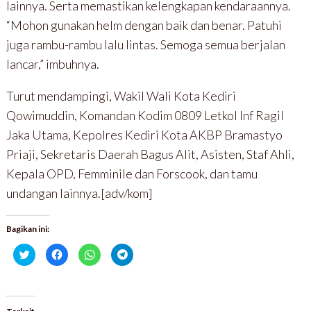
lainnya. Serta memastikan kelengkapan kendaraannya.
“Mohon gunakan helm dengan baik dan benar. Patuhi
juga rambu-rambu lalu lintas. Semoga semua berjalan
lancar,” imbuhnya.
Turut mendampingi, Wakil Wali Kota Kediri
Qowimuddin, Komandan Kodim 0809 Letkol Inf Ragil
Jaka Utama, Kepolres Kediri Kota AKBP Bramastyo
Priaji, Sekretaris Daerah Bagus Alit, Asisten, Staf Ahli,
Kepala OPD, Femminile dan Forscook, dan tamu
undangan lainnya.[adv/kom]
Bagikan ini:
K
K
K
K
l
l
l
l
i
i
i
i
k
k
k
k
u
u
u
u
n
n
n
n
t
t
t
t
u
u
u
u