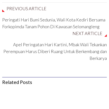
a
a
n
n
n
y
g
g
g
a
b
b
PREVIOUS ARTICLE
b
n
a
a
a
g
r
r
r
b
u
u
Peringati Hari Bumi Sedunia, Wali Kota Kediri Bersama
u
a
)
)
)
r
u
Forkopimda Tanam Pohon Di Kawasan Selomangleng
)
NEXT ARTICLE
Apel Peringatan Hari Kartini, Mbak Wali Tekankan
Perempuan Harus Diberi Ruang Untuk Berkembang dan
Berkarya
Related Posts