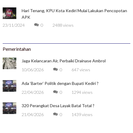
Hari Tenang, KPU Kota Kediri Mulai Lakukan Pencopotan
APK
23/11/2024
0
2488 views
Pemerintahan
Jaga Kelancaran Air, Perbaiki Drainase Ambrol
10/06/2026
0
647 views
Ada ‘Barter’ Politik dengan Bupati Kediri ?
22/04/2026
0
1294 views
320 Perangkat Desa Layak Batal Total ?
21/04/2026
0
1439 views