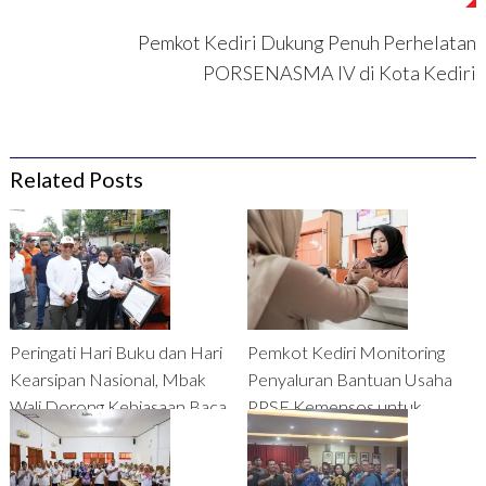
Pemkot Kediri Dukung Penuh Perhelatan
PORSENASMA IV di Kota Kediri
Related Posts
Peringati Hari Buku dan Hari
Pemkot Kediri Monitoring
Kearsipan Nasional, Mbak
Penyaluran Bantuan Usaha
Wali Dorong Kebiasaan Baca
PPSE Kemensos untuk
Buku pada Masyarakat
Mengentaskan KPM dari
Zona Nyaman Bansos