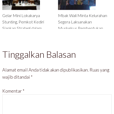
Gelar Mini Lokakarya
Mbak Wali Minta Kelurahan
Stunting, Pemkot Kediri
Segera Laksanakan
Siapkan Strategi dalam
Muskelsus Pembentukan
Menekan Kasus Stunting
Koperasi Kelurahan Merah
Putih
Tinggalkan Balasan
Alamat email Anda tidak akan dipublikasikan.
Ruas yang
wajib ditandai
*
Komentar
*