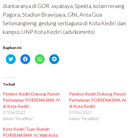
diantaranya di GOR Jayabaya, Spekta, kolam renang
Pagora, Stadion Brawijaya, GNI, Area Goa
Selomangleng, gedung serbaguna di Kota Kediri dan
kampus UNP Kota Kediri.(adv/kominfo)
Bagikan ini:
K
K
K
K
l
l
l
l
i
i
i
i
k
k
k
k
u
u
u
u
n
n
n
n
t
t
t
t
u
u
u
u
Terkait
k
k
k
k
b
m
b
b
Pemkot Kediri Dukung Penuh
Pemkot Kediri Dukung Penuh
e
e
e
e
r
m
r
r
Perhelatan PORSENASMA IV
Perhelatan PORSENASMA IV
b
b
b
b
di Kota Kediri
a
a
a
a
di Kota Kediri
g
g
g
g
07/06/2022
07/06/2022
i
i
i
i
p
k
d
d
dalam "Headline"
dalam "Headline"
a
a
i
i
d
n
W
T
a
d
h
e
Kota Kediri Tuan Rumah
T
i
a
l
PORSENASMA IV, Wali Kota
w
F
t
e