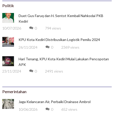
Politik
Duet Gus Faruq dan H. Sentot Kembali Nahkodai PKB
Kediri
10/07/2026
0
794 views
KPU Kota Kediri Distribusikan Logistik Pemilu 2024
26/11/2024
0
2369 views
Hari Tenang, KPU Kota Kediri Mulai Lakukan Pencopotan
APK
23/11/2024
0
2491 views
Pemerintahan
Jaga Kelancaran Air, Perbaiki Drainase Ambrol
10/06/2026
0
652 views