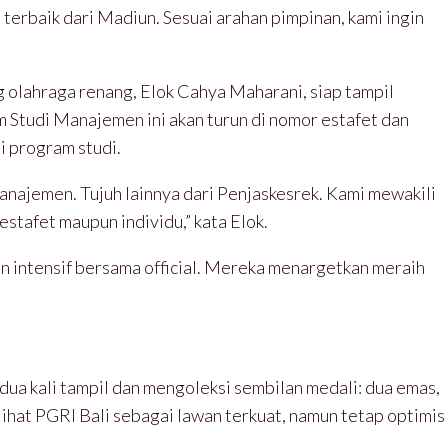
erbaik dari Madiun. Sesuai arahan pimpinan, kami ingin
g olahraga renang, Elok Cahya Maharani, siap tampil
 Studi Manajemen ini akan turun di nomor estafet dan
ai program studi.
anajemen. Tujuh lainnya dari Penjaskesrek. Kami mewakili
stafet maupun individu,” kata Elok.
an intensif bersama official. Mereka menargetkan meraih
 dua kali tampil dan mengoleksi sembilan medali: dua emas,
elihat PGRI Bali sebagai lawan terkuat, namun tetap optimis