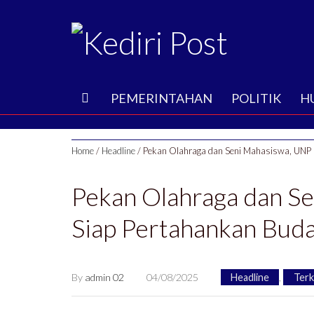
B
PEMERINTAHAN
POLITIK
H
E
Home
/
Headline
/
Pekan Olahraga dan Seni Mahasiswa, UNP K
R
Pekan Olahraga dan S
A
Siap Pertahankan Buda
N
D
By
admin 02
04/08/2025
Headline
,
Terk
A