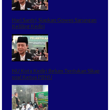
Hari Santri, Siapkan Gowes Sarungan
Keliling Kediri
NU Kota Kediri Belum Tentukan Sikap
soal Ketua PBNU