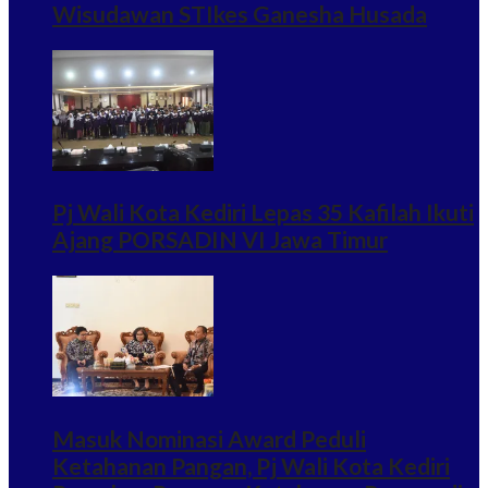
Wisudawan STIkes Ganesha Husada
Pj Wali Kota Kediri Lepas 35 Kafilah Ikuti
Ajang PORSADIN VI Jawa Timur
Masuk Nominasi Award Peduli
Ketahanan Pangan, Pj Wali Kota Kediri