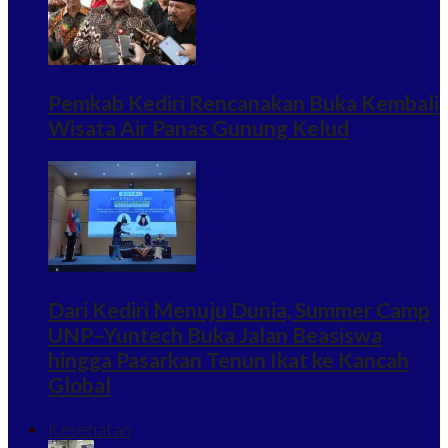
Pemkab Kediri Rencanakan Buka Kembali
Wisata Air Panas Gunung Kelud
Dari Kediri Menuju Dunia, Summer Camp
UNP–Yuntech Buka Jalan Beasiswa
hingga Pasarkan Tenun Ikat ke Kancah
Global
Kesehatan