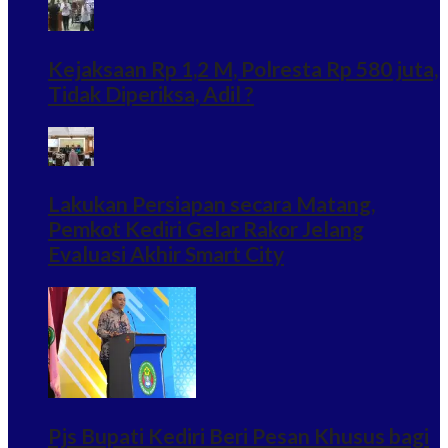
Kejaksaan Rp 1,2 M, Polresta Rp 580 juta,
Tidak Diperiksa, Adil ?
Lakukan Persiapan secara Matang,
Pemkot Kediri Gelar Rakor Jelang
Evaluasi Akhir Smart City
Pjs Bupati Kediri Beri Pesan Khusus bagi