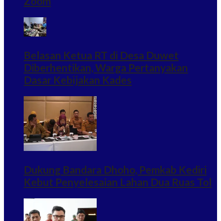
Zoom
Belasan Ketua RT di Desa Duwet
Diberhentikan, Warga Pertanyakan
Dasar Kebijakan Kades
Dukung Bandara Dhoho, Pemkab Kediri
Kebut Penyelesaian Lahan Dua Ruas Tol