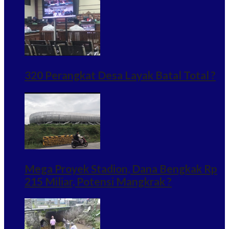
320 Perangkat Desa Layak Batal Total ?
Mega Proyek Stadion, Dana Bengkak Rp
215 Miliar, Potensi Mangkrak ?