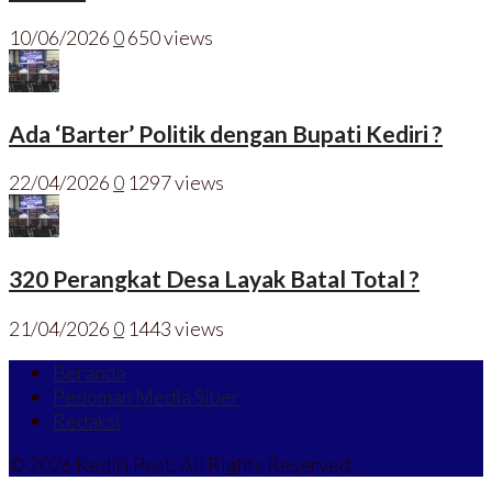
10/06/2026
0
650 views
Ada ‘Barter’ Politik dengan Bupati Kediri ?
22/04/2026
0
1297 views
320 Perangkat Desa Layak Batal Total ?
21/04/2026
0
1443 views
Beranda
Pedoman Media Siber
Redaksi
© 2026 Kediri Post. All Rights Reserved.