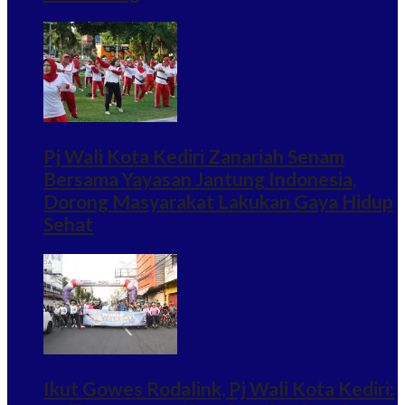
Pj Wali Kota Kediri Zanariah Senam
Bersama Yayasan Jantung Indonesia,
Dorong Masyarakat Lakukan Gaya Hidup
Sehat
Ikut Gowes Rodalink, Pj Wali Kota Kediri: