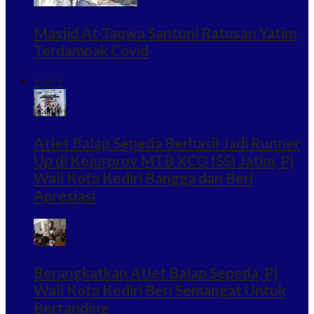
Masjid At-Taqwa Santuni Ratusan Yatim
Terdampak Covid
Sport
Atlet Balap Sepeda Berhasil Jadi Runner
Up di Kejurprov MTB XCO ISSI Jatim, Pj
Wali Kota Kediri Bangga dan Beri
Apresiasi
Berangkatkan Atlet Balap Sepeda, Pj
Wali Kota Kediri Beri Semangat Untuk
Bertanding