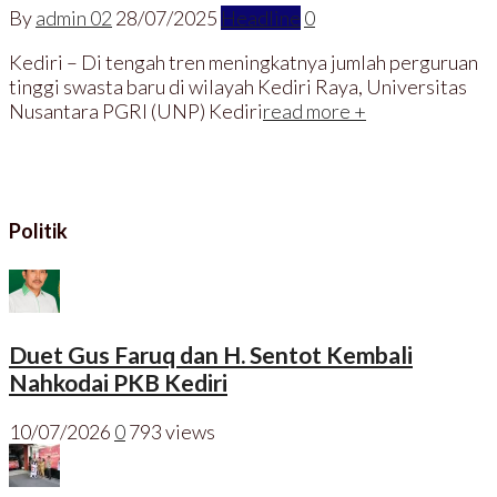
By
admin 02
28/07/2025
Headline
0
Kediri – Di tengah tren meningkatnya jumlah perguruan
tinggi swasta baru di wilayah Kediri Raya, Universitas
Nusantara PGRI (UNP) Kediri
read more +
Politik
Duet Gus Faruq dan H. Sentot Kembali
Nahkodai PKB Kediri
10/07/2026
0
793 views