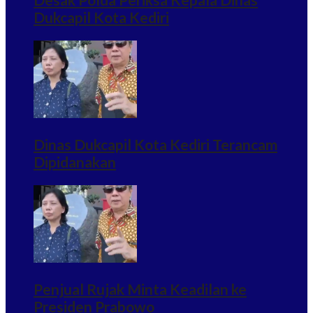
Dukcapil Kota Kediri
Dinas Dukcapil Kota Kediri Terancam
Dipidanakan
Penjual Rujak Minta Keadilan ke
Presiden Prabowo