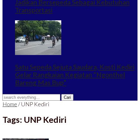
Jadikan Bersepeda Sebagai Kebutuhan
Transportasi
Satu Sepeda Sejuta Saudara, Kosti Kediri
Gelar Rangkaian Kegiatan “Ngonthel
Bareng Mas Bup”
Home
/
UNP Kediri
Tags: UNP Kediri