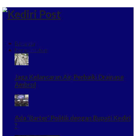
Beranda
Pemerintahan
Jaga Kelancaran Air, Perbaiki Drainase
Ambrol
Ada ‘Barter’ Politik dengan Bupati Kediri
?