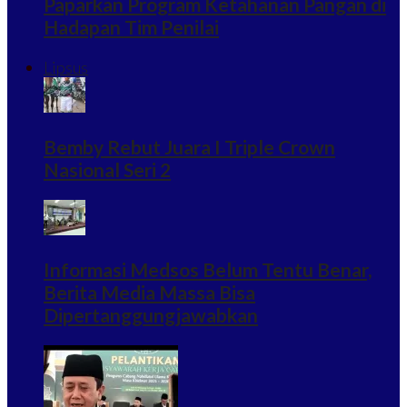
Paparkan Program Ketahanan Pangan di
Hadapan Tim Penilai
Lipsus
Bemby Rebut Juara I Triple Crown
Nasional Seri 2
Informasi Medsos Belum Tentu Benar,
Berita Media Massa Bisa
Dipertanggungjawabkan