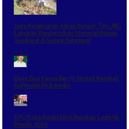
Jaga Kelancaran Aliran Sungai, Tim URC
Lakukan Pembersihan Material Pohon
Tumbang di Sungai Ngampel
Politik
Duet Gus Faruq dan H. Sentot Kembali
Nahkodai PKB Kediri
KPU Kota Kediri Distribusikan Logistik
Pemilu 2024