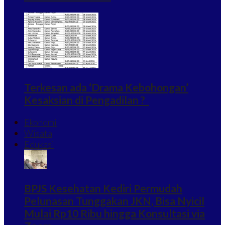
Terkesan ada ‘Drama Kebohongan’
Kesaksian di Pengadilan ?
Ekonomi
Wisata
Edukasi
BPJS Kesehatan Kediri Permudah
Pelunasan Tunggakan JKN, Bisa Nyicil
Mulai Rp10 Ribu hingga Konsultasi via