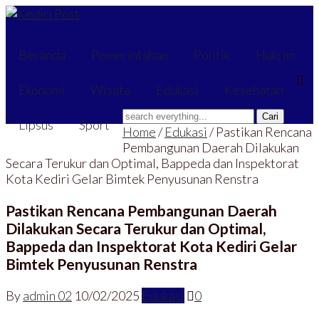
Beranda
Pemerintahan
Politik
Hukrim
Ekonomi
Wisata
Edukasi
Kesehatan
Lipsus
Sport
Home
/
Edukasi
/
Pastikan Rencana
Pembangunan Daerah Dilakukan
Secara Terukur dan Optimal, Bappeda dan Inspektorat
Kota Kediri Gelar Bimtek Penyusunan Renstra
Pastikan Rencana Pembangunan Daerah
Dilakukan Secara Terukur dan Optimal,
Bappeda dan Inspektorat Kota Kediri Gelar
Bimtek Penyusunan Renstra
By
admin 02
10/02/2025
Edukasi
0