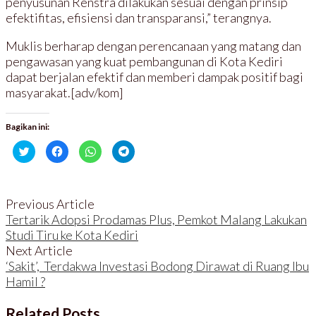
penyusunan Renstra dilakukan sesuai dengan prinsip
efektifitas, efisiensi dan transparansi,” terangnya.
Muklis berharap dengan perencanaan yang matang dan
pengawasan yang kuat pembangunan di Kota Kediri
dapat berjalan efektif dan memberi dampak positif bagi
masyarakat.[adv/kom]
Bagikan ini:
K
K
K
K
l
l
l
l
i
i
i
i
k
k
k
k
u
u
u
u
n
n
n
n
t
t
t
t
Previous Article
u
u
u
u
k
k
k
k
Tertarik Adopsi Prodamas Plus, Pemkot Malang Lakukan
b
m
b
b
Studi Tiru ke Kota Kediri
e
e
e
e
r
m
r
r
Next Article
b
b
b
b
a
a
a
a
‘Sakit’, Terdakwa Investasi Bodong Dirawat di Ruang Ibu
g
g
g
g
i
i
i
i
Hamil ?
p
k
d
d
a
a
i
i
d
n
W
T
a
d
h
e
Related Posts