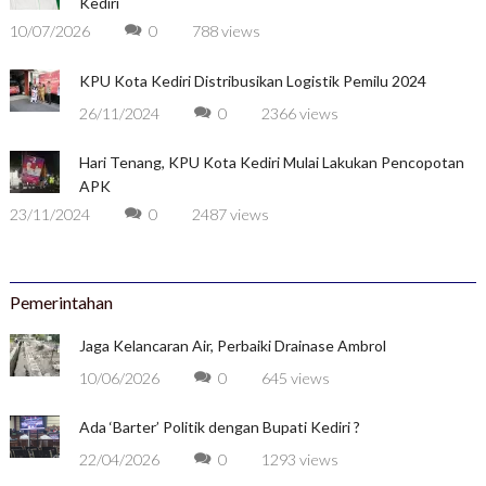
Kediri
10/07/2026
0
788 views
KPU Kota Kediri Distribusikan Logistik Pemilu 2024
26/11/2024
0
2366 views
Hari Tenang, KPU Kota Kediri Mulai Lakukan Pencopotan
APK
23/11/2024
0
2487 views
Pemerintahan
Jaga Kelancaran Air, Perbaiki Drainase Ambrol
10/06/2026
0
645 views
Ada ‘Barter’ Politik dengan Bupati Kediri ?
22/04/2026
0
1293 views