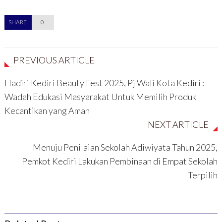
e
i
n
n
n
j
d
d
d
e
e
e
SHARE
e
0
n
l
l
l
d
a
a
a
e
y
y
y
l
a
a
a
a
n
n
n
y
g
g
g
a
b
b
PREVIOUS ARTICLE
b
n
a
a
a
g
r
r
r
b
u
u
Hadiri Kediri Beauty Fest 2025, Pj Wali Kota Kediri :
u
a
)
)
)
r
u
Wadah Edukasi Masyarakat Untuk Memilih Produk
)
Kecantikan yang Aman
NEXT ARTICLE
Menuju Penilaian Sekolah Adiwiyata Tahun 2025,
Pemkot Kediri Lakukan Pembinaan di Empat Sekolah
Terpilih