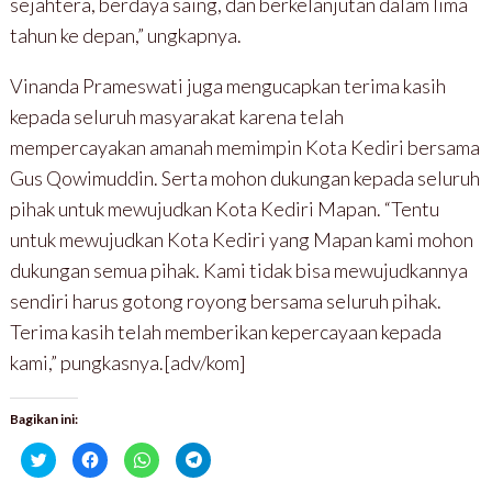
sejahtera, berdaya saing, dan berkelanjutan dalam lima
tahun ke depan,” ungkapnya.
Vinanda Prameswati juga mengucapkan terima kasih
kepada seluruh masyarakat karena telah
mempercayakan amanah memimpin Kota Kediri bersama
Gus Qowimuddin. Serta mohon dukungan kepada seluruh
pihak untuk mewujudkan Kota Kediri Mapan. “Tentu
untuk mewujudkan Kota Kediri yang Mapan kami mohon
dukungan semua pihak. Kami tidak bisa mewujudkannya
sendiri harus gotong royong bersama seluruh pihak.
Terima kasih telah memberikan kepercayaan kepada
kami,” pungkasnya.[adv/kom]
Bagikan ini:
K
K
K
K
l
l
l
l
i
i
i
i