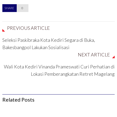
e
n
l
l
l
d
a
a
SHARE
0
a
e
y
y
y
l
a
a
a
a
n
n
n
y
g
g
g
a
b
b
b
n
a
a
PREVIOUS ARTICLE
a
g
r
r
r
b
u
u
u
a
)
)
)
r
Seleksi Paskibraka Kota Kediri Segara di Buka,
u
)
Bakesbangpol Lakukan Sosialisasi
NEXT ARTICLE
Wali Kota Kediri Vinanda Prameswati Curi Perhatian di
Lokasi Pemberangkatan Retret Magelang
Related Posts