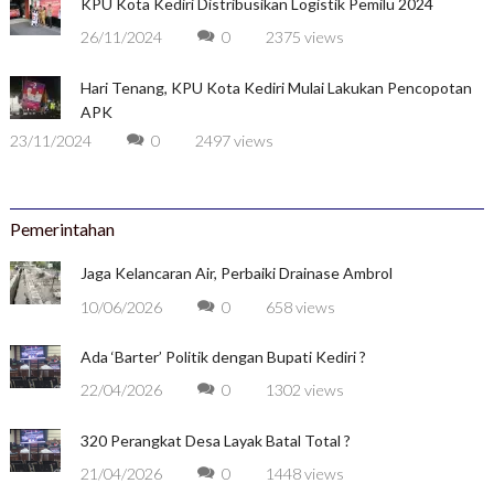
KPU Kota Kediri Distribusikan Logistik Pemilu 2024
26/11/2024
0
2375 views
Hari Tenang, KPU Kota Kediri Mulai Lakukan Pencopotan
APK
23/11/2024
0
2497 views
Pemerintahan
Jaga Kelancaran Air, Perbaiki Drainase Ambrol
10/06/2026
0
658 views
Ada ‘Barter’ Politik dengan Bupati Kediri ?
22/04/2026
0
1302 views
320 Perangkat Desa Layak Batal Total ?
21/04/2026
0
1448 views