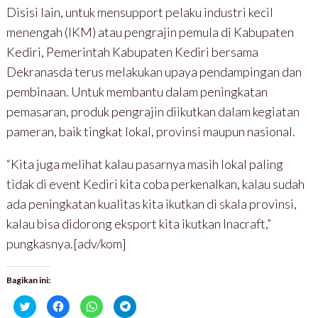
Disisi lain, untuk mensupport pelaku industri kecil
menengah (IKM) atau pengrajin pemula di Kabupaten
Kediri, Pemerintah Kabupaten Kediri bersama
Dekranasda terus melakukan upaya pendampingan dan
pembinaan. Untuk membantu dalam peningkatan
pemasaran, produk pengrajin diikutkan dalam kegiatan
pameran, baik tingkat lokal, provinsi maupun nasional.
“Kita juga melihat kalau pasarnya masih lokal paling
tidak di event Kediri kita coba perkenalkan, kalau sudah
ada peningkatan kualitas kita ikutkan di skala provinsi,
kalau bisa didorong eksport kita ikutkan Inacraft,”
pungkasnya.[adv/kom]
Bagikan ini:
K
K
K
K
l
l
l
l