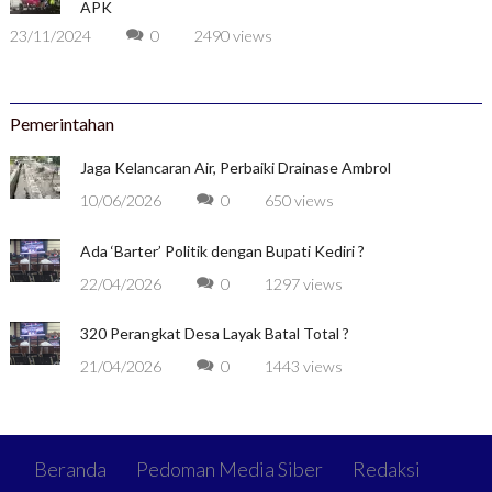
APK
23/11/2024
0
2490 views
Pemerintahan
Jaga Kelancaran Air, Perbaiki Drainase Ambrol
10/06/2026
0
650 views
Ada ‘Barter’ Politik dengan Bupati Kediri ?
22/04/2026
0
1297 views
320 Perangkat Desa Layak Batal Total ?
21/04/2026
0
1443 views
Beranda
Pedoman Media Siber
Redaksi