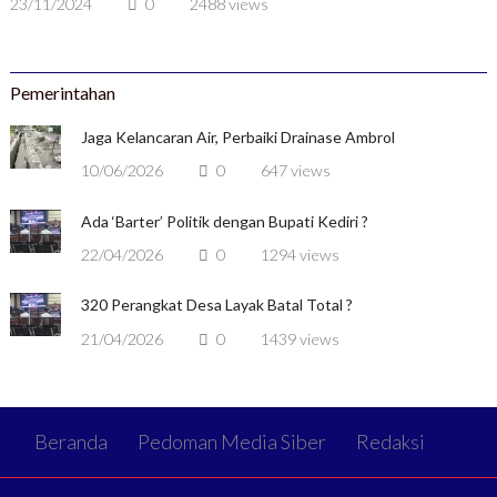
23/11/2024
0
2488 views
Pemerintahan
Jaga Kelancaran Air, Perbaiki Drainase Ambrol
10/06/2026
0
647 views
Ada ‘Barter’ Politik dengan Bupati Kediri ?
22/04/2026
0
1294 views
320 Perangkat Desa Layak Batal Total ?
21/04/2026
0
1439 views
Beranda
Pedoman Media Siber
Redaksi