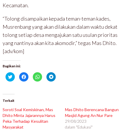
Kecamatan.
“Tolong disampaikan kepada teman-teman kades,
Musrenbang yang akan dilakukan dalam waktu dekat
tolong setiap desa mengajukan satu usulan prioritas
yang nantinya akan kita akomodir,” tegas Mas Dhito.
[adv/kom]
Bagikan ini:
K
K
K
K
l
l
l
l
i
i
i
i
k
k
k
k
u
u
u
u
n
n
n
n
t
t
t
t
u
u
u
u
Terkait
k
k
k
k
b
m
b
b
Soroti Soal Kemiskinan, Mas
Mas Dhito Berencana Bangun
e
e
e
e
r
m
r
r
Dhito Minta Jajarannya Harus
Masjid Agung An Nur Pare
b
b
b
b
Peka Terhadap Kesulitan
a
a
a
a
29/08/2023
g
g
g
g
Masyarakat
dalam "Edukasi"
i
i
i
i