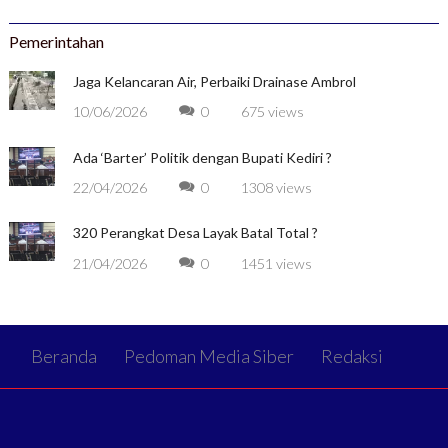
Pemerintahan
Jaga Kelancaran Air, Perbaiki Drainase Ambrol
10/06/2026
0
675 views
Ada ‘Barter’ Politik dengan Bupati Kediri ?
22/04/2026
0
1308 views
320 Perangkat Desa Layak Batal Total ?
21/04/2026
0
1451 views
Beranda
Pedoman Media Siber
Redaksi