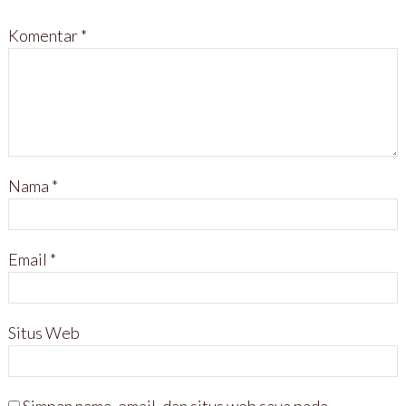
Komentar
*
Nama
*
Email
*
Situs Web
Simpan nama, email, dan situs web saya pada