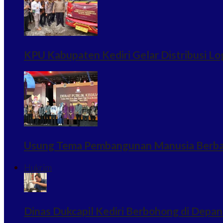
KPU Kabupaten Kediri Gelar Distribusi Log
Usung Tema Pembangunan Manusia Berbasi
Hukrim
Dinas Dukcapil Kediri Berbohong di Depan