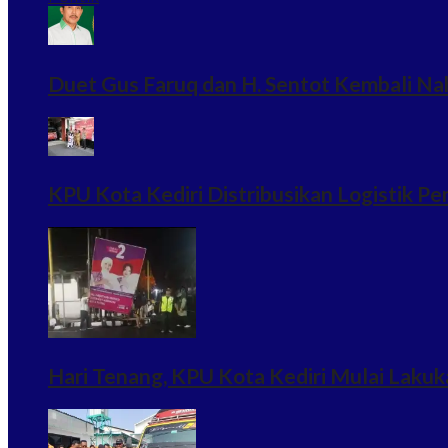
Duet Gus Faruq dan H. Sentot Kembali Na
KPU Kota Kediri Distribusikan Logistik Pe
Hari Tenang, KPU Kota Kediri Mulai Lak