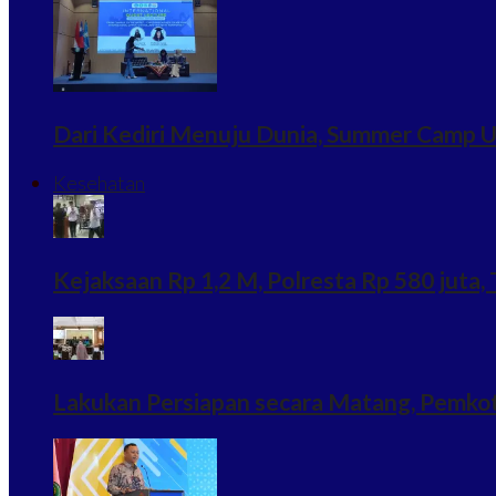
Dari Kediri Menuju Dunia, Summer Camp U
Kesehatan
Kejaksaan Rp 1,2 M, Polresta Rp 580 juta, T
Lakukan Persiapan secara Matang, Pemkot K