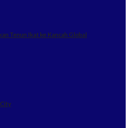
an Tenun Ikat ke Kancah Global
 City