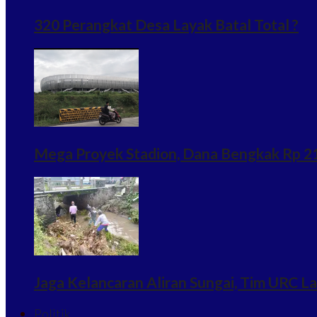
320 Perangkat Desa Layak Batal Total ?
Mega Proyek Stadion, Dana Bengkak Rp 215
Jaga Kelancaran Aliran Sungai, Tim URC 
Politik