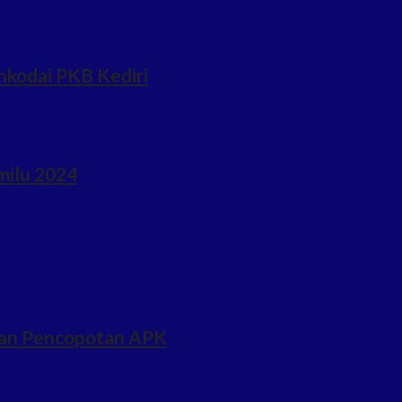
hkodai PKB Kediri
milu 2024
ukan Pencopotan APK