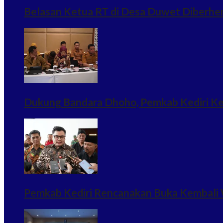
Belasan Ketua RT di Desa Duwet Diberhe
Dukung Bandara Dhoho, Pemkab Kediri Ke
Pemkab Kediri Rencanakan Buka Kembali 