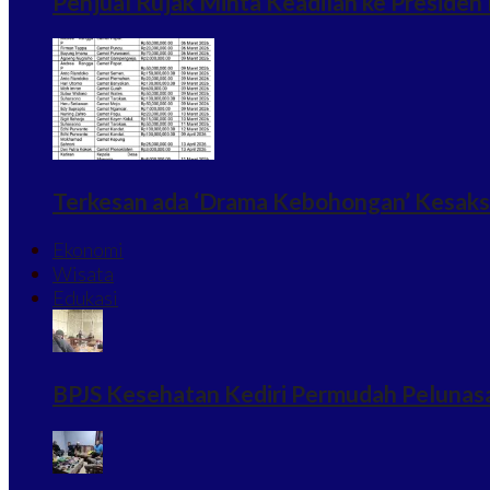
Penjual Rujak Minta Keadilan ke Preside
Terkesan ada ‘Drama Kebohongan’ Kesaksi
Ekonomi
Wisata
Edukasi
BPJS Kesehatan Kediri Permudah Pelunasa