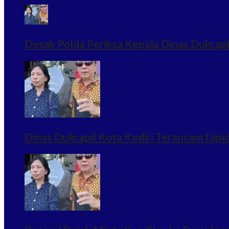
Desak Polda Periksa Kepala Dinas Dukcapi
Dinas Dukcapil Kota Kediri Terancam Dip