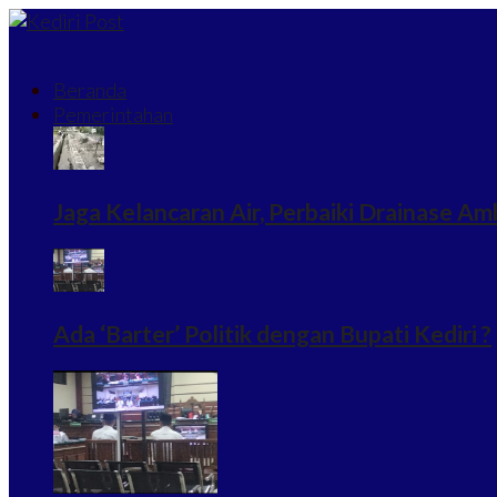
Beranda
Pemerintahan
Jaga Kelancaran Air, Perbaiki Drainase Am
Ada ‘Barter’ Politik dengan Bupati Kediri ?