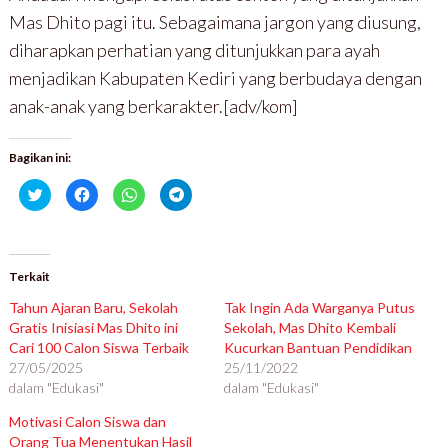
Mas Dhito pagi itu. Sebagaimana jargon yang diusung,
diharapkan perhatian yang ditunjukkan para ayah
menjadikan Kabupaten Kediri yang berbudaya dengan
anak-anak yang berkarakter.[adv/kom]
Bagikan ini:
K
K
K
K
l
l
l
l
i
i
i
i
k
k
k
k
u
u
u
u
n
n
n
n
t
t
t
t
u
u
u
u
Terkait
k
k
k
k
b
m
b
b
Tahun Ajaran Baru, Sekolah
Tak Ingin Ada Warganya Putus
e
e
e
e
r
m
r
r
Gratis Inisiasi Mas Dhito ini
Sekolah, Mas Dhito Kembali
b
b
b
b
Cari 100 Calon Siswa Terbaik
a
a
a
a
Kucurkan Bantuan Pendidikan
g
g
g
g
27/05/2025
25/11/2022
i
i
i
i
p
k
d
d
dalam "Edukasi"
dalam "Edukasi"
a
a
i
i
d
n
W
T
a
d
h
e
Motivasi Calon Siswa dan
T
i
a
l
Orang Tua Menentukan Hasil
w
F
t
e