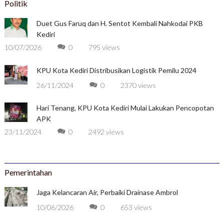
Politik
Duet Gus Faruq dan H. Sentot Kembali Nahkodai PKB
Kediri
10/07/2026
0
795 views
KPU Kota Kediri Distribusikan Logistik Pemilu 2024
26/11/2024
0
2370 views
Hari Tenang, KPU Kota Kediri Mulai Lakukan Pencopotan
APK
23/11/2024
0
2492 views
Pemerintahan
Jaga Kelancaran Air, Perbaiki Drainase Ambrol
10/06/2026
0
653 views