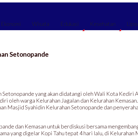
Ekonomi
Wisata
Edukasi
Kesehatan
Lips
han Setonopande
ahan Setonopande yang akan didatangi oleh Wali Kota Kediri 
diri oleh warga Kelurahan Jagalan dan Kelurahan Kemasan
an Masjid Syahidin Kelurahan Setonopande dan penyerahan
nopande dan Kemasan untuk berdiskusi bersama mengembangk
rtama yang digelar Kopi Tahu tepat 4 hari lalu, di Kelurahan