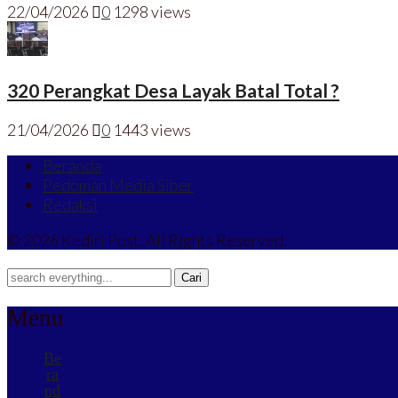
22/04/2026
0
1298 views
320 Perangkat Desa Layak Batal Total ?
21/04/2026
0
1443 views
Beranda
Pedoman Media Siber
Redaksi
© 2026 Kediri Post. All Rights Reserved.
Menu
Be
ra
nd