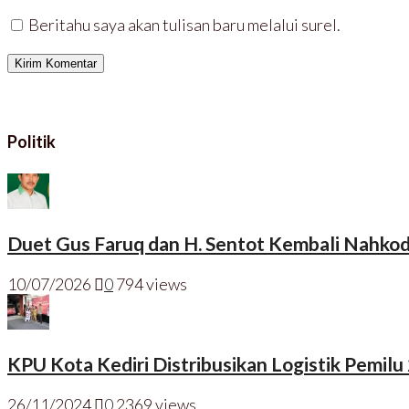
)
Beritahu saya akan tulisan baru melalui surel.
Politik
Duet Gus Faruq dan H. Sentot Kembali Nahkod
10/07/2026
0
794 views
KPU Kota Kediri Distribusikan Logistik Pemilu
26/11/2024
0
2369 views