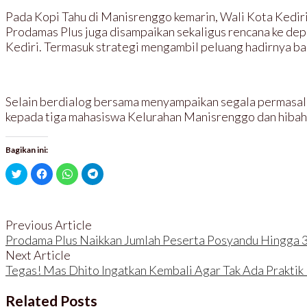
Pada Kopi Tahu di Manisrenggo kemarin, Wali Kota Kediri
Prodamas Plus juga disampaikan sekaligus rencana ke dep
Kediri. Termasuk strategi mengambil peluang hadirnya ban
Selain berdialog bersama menyampaikan segala permasala
kepada tiga mahasiswa Kelurahan Manisrenggo dan hibah
Bagikan ini:
K
K
K
K
l
l
l
l
i
i
i
i
k
k
k
k
u
u
u
u
n
n
n
n
t
t
t
t
Previous Article
u
u
u
u
k
k
k
k
Prodama Plus Naikkan Jumlah Peserta Posyandu Hingga 
b
m
b
b
Next Article
e
e
e
e
r
m
r
r
Tegas! Mas Dhito Ingatkan Kembali Agar Tak Ada Praktik 
b
b
b
b
a
a
a
a
g
g
g
g
i
i
i
i
Related Posts
p
k
d
d