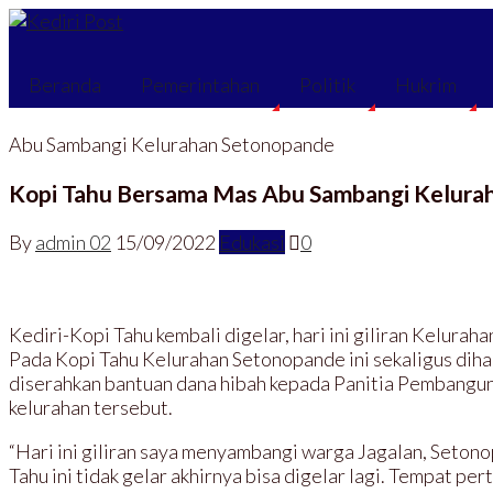
Beranda
Pemerintahan
Politik
Hukrim
Abu Sambangi Kelurahan Setonopande
Kopi Tahu Bersama Mas Abu Sambangi Kelura
By
admin 02
15/09/2022
Edukasi
0
Kediri-Kopi Tahu kembali digelar, hari ini giliran Kelur
Pada Kopi Tahu Kelurahan Setonopande ini sekaligus diha
diserahkan bantuan dana hibah kepada Panitia Pembangun
kelurahan tersebut.
“Hari ini giliran saya menyambangi warga Jagalan, Seto
Tahu ini tidak gelar akhirnya bisa digelar lagi. Tempat pe