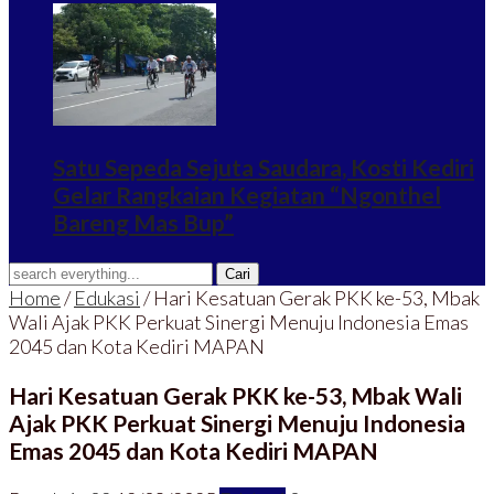
Satu Sepeda Sejuta Saudara, Kosti Kediri
Gelar Rangkaian Kegiatan “Ngonthel
Bareng Mas Bup”
Home
/
Edukasi
/
Hari Kesatuan Gerak PKK ke-53, Mbak
Wali Ajak PKK Perkuat Sinergi Menuju Indonesia Emas
2045 dan Kota Kediri MAPAN
Hari Kesatuan Gerak PKK ke-53, Mbak Wali
Ajak PKK Perkuat Sinergi Menuju Indonesia
Emas 2045 dan Kota Kediri MAPAN