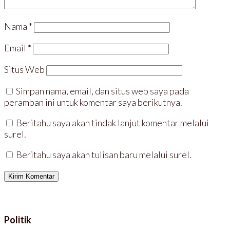
a
e
y
y
y
l
a
a
a
a
n
n
n
y
g
g
Nama
*
g
a
b
b
b
n
a
a
a
g
r
r
Email
*
r
b
u
u
u
a
)
)
)
r
u
Situs Web
)
Simpan nama, email, dan situs web saya pada
peramban ini untuk komentar saya berikutnya.
Beritahu saya akan tindak lanjut komentar melalui
surel.
Beritahu saya akan tulisan baru melalui surel.
Politik