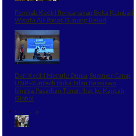
Pemkab Kediri Rencanakan Buka Kembali
Wisata Air Panas Gunung Kelud
Dari Kediri Menuju Dunia, Summer Camp
UNP–Yuntech Buka Jalan Beasiswa
hingga Pasarkan Tenun Ikat ke Kancah
Global
Kesehatan