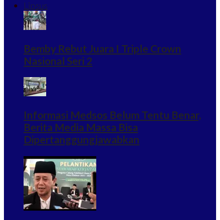
Lipsus
Bemby Rebut Juara I Triple Crown
Nasional Seri 2
Informasi Medsos Belum Tentu Benar,
Berita Media Massa Bisa
Dipertanggungjawabkan