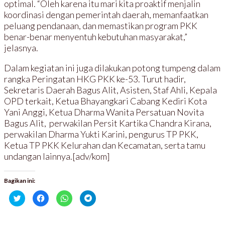
optimal. “Oleh karena itu mari kita proaktif menjalin
koordinasi dengan pemerintah daerah, memanfaatkan
peluang pendanaan, dan memastikan program PKK
benar-benar menyentuh kebutuhan masyarakat,”
jelasnya.
Dalam kegiatan ini juga dilakukan potong tumpeng dalam
rangka Peringatan HKG PKK ke-53. Turut hadir,
Sekretaris Daerah Bagus Alit, Asisten, Staf Ahli, Kepala
OPD terkait, Ketua Bhayangkari Cabang Kediri Kota
Yani Anggi, Ketua Dharma Wanita Persatuan Novita
Bagus Alit, perwakilan Persit Kartika Chandra Kirana,
perwakilan Dharma Yukti Karini, pengurus TP PKK,
Ketua TP PKK Kelurahan dan Kecamatan, serta tamu
undangan lainnya.[adv/kom]
Bagikan ini:
K
K
K
K
l
l
l
l
i
i
i
i
k
k
k
k
u
u
u
u