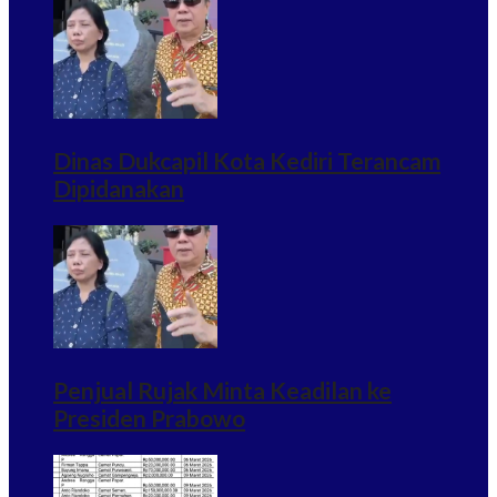
Dinas Dukcapil Kota Kediri Terancam
Dipidanakan
Penjual Rujak Minta Keadilan ke
Presiden Prabowo