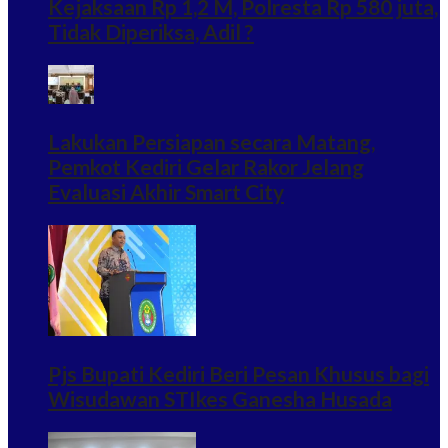
Kejaksaan Rp 1,2 M, Polresta Rp 580 juta,
Tidak Diperiksa, Adil ?
Lakukan Persiapan secara Matang,
Pemkot Kediri Gelar Rakor Jelang
Evaluasi Akhir Smart City
Pjs Bupati Kediri Beri Pesan Khusus bagi
Wisudawan STIkes Ganesha Husada