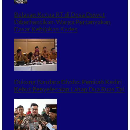
Belasan Ketua RT di Desa Duwet
Diberhentikan, Warga Pertanyakan
Dasar Kebijakan Kades
Dukung Bandara Dhoho, Pemkab Kediri
Kebut Penyelesaian Lahan Dua Ruas Tol