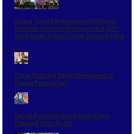
Usung Tema Pembangunan Manusia
Berbasis Kearifan Budaya Lokal, KPU
Kota Kediri Sukses Gelar Debat Kedua
Hukrim
Dinas Dukcapil Kediri Berbohong di
Depan Pengadilan?
Desak Polda Periksa Kepala Dinas
Dukcapil Kota Kediri