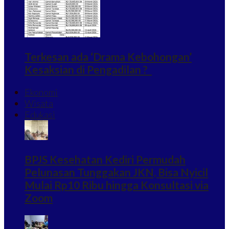
Terkesan ada ‘Drama Kebohongan’
Kesaksian di Pengadilan ?
Ekonomi
Wisata
Edukasi
BPJS Kesehatan Kediri Permudah
Pelunasan Tunggakan JKN, Bisa Nyicil
Mulai Rp10 Ribu hingga Konsultasi via
Zoom