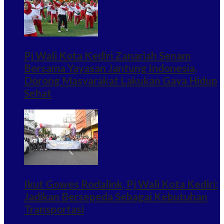
Pj Wali Kota Kediri Zanariah Senam
Bersama Yayasan Jantung Indonesia,
Dorong Masyarakat Lakukan Gaya Hidup
Sehat
Ikut Gowes Rodalink, Pj Wali Kota Kediri:
Jadikan Bersepeda Sebagai Kebutuhan
Transportasi