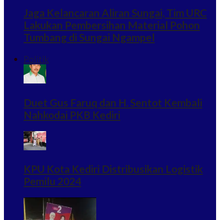
Jaga Kelancaran Aliran Sungai, Tim URC
Lakukan Pembersihan Material Pohon
Tumbang di Sungai Ngampel
Politik
Duet Gus Faruq dan H. Sentot Kembali
Nahkodai PKB Kediri
KPU Kota Kediri Distribusikan Logistik
Pemilu 2024