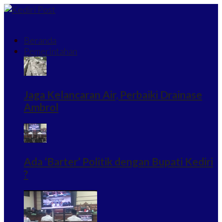
Beranda
Pemerintahan
Jaga Kelancaran Air, Perbaiki Drainase
Ambrol
Ada ‘Barter’ Politik dengan Bupati Kediri
?