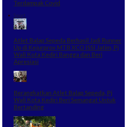
Terdampak Covid
Sport
Atlet Balap Sepeda Berhasil Jadi Runner
Up di Kejurprov MTB XCO ISSI Jatim, Pj
Wali Kota Kediri Bangga dan Beri
Apresiasi
Berangkatkan Atlet Balap Sepeda, Pj
Wali Kota Kediri Beri Semangat Untuk
Bertanding