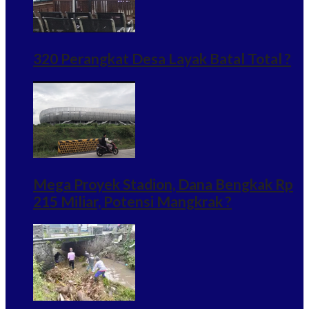
320 Perangkat Desa Layak Batal Total ?
Mega Proyek Stadion, Dana Bengkak Rp
215 Miliar, Potensi Mangkrak ?