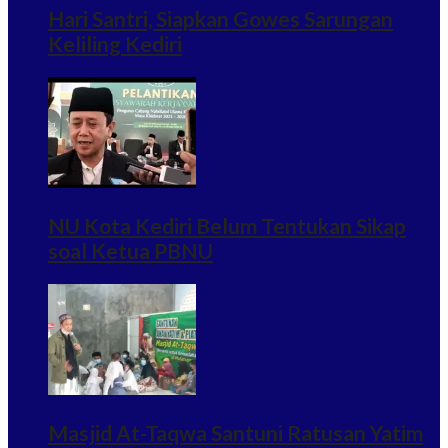
Hari Santri, Siapkan Gowes Sarungan
Keliling Kediri
NU Kota Kediri Belum Tentukan Sikap
soal Ketua PBNU
Masjid At-Taqwa Santuni Ratusan Yatim