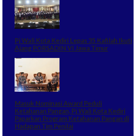
Pj Wali Kota Kediri Lepas 35 Kafilah Ikuti
Ajang PORSADIN VI Jawa Timur
Masuk Nominasi Award Peduli
Ketahanan Pangan, Pj Wali Kota Kediri
Paparkan Program Ketahanan Pangan di
Hadapan Tim Penilai