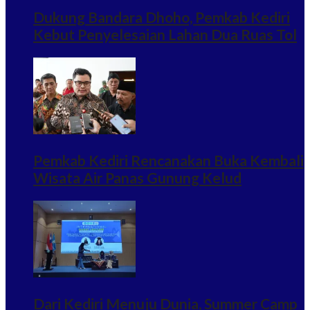
Dukung Bandara Dhoho, Pemkab Kediri
Kebut Penyelesaian Lahan Dua Ruas Tol
Pemkab Kediri Rencanakan Buka Kembali
Wisata Air Panas Gunung Kelud
Dari Kediri Menuju Dunia, Summer Camp