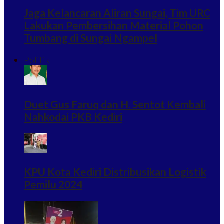
Jaga Kelancaran Aliran Sungai, Tim URC
Lakukan Pembersihan Material Pohon
Tumbang di Sungai Ngampel
Politik
Duet Gus Faruq dan H. Sentot Kembali
Nahkodai PKB Kediri
KPU Kota Kediri Distribusikan Logistik
Pemilu 2024