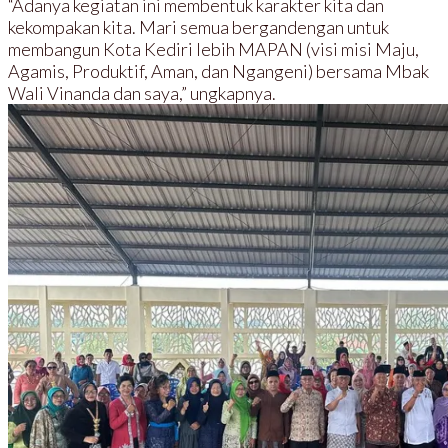
“Adanya kegiatan ini membentuk karakter kita dan
kekompakan kita. Mari semua bergandengan untuk
membangun Kota Kediri lebih MAPAN (visi misi Maju,
Agamis, Produktif, Aman, dan Ngangeni) bersama Mbak
Wali Vinanda dan saya,” ungkapnya.