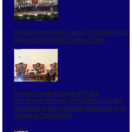
Pj Wali Kota Kediri Lepas 35 Kafilah Ikuti
Ajang PORSADIN VI Jawa Timur
Masuk Nominasi Award Peduli
Ketahanan Pangan, Pj Wali Kota Kediri
Paparkan Program Ketahanan Pangan di
Hadapan Tim Penilai
Lipsus