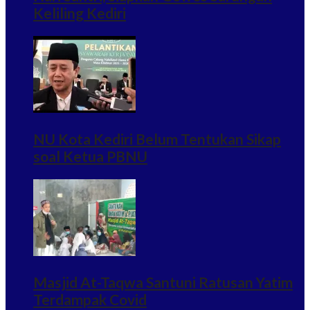
Keliling Kediri
NU Kota Kediri Belum Tentukan Sikap
soal Ketua PBNU
Masjid At-Taqwa Santuni Ratusan Yatim
Terdampak Covid