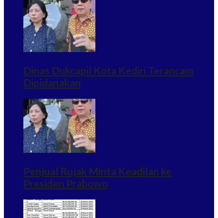
Dinas Dukcapil Kota Kediri Terancam
Dipidanakan
Penjual Rujak Minta Keadilan ke
Presiden Prabowo