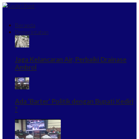
Beranda
Pemerintahan
Jaga Kelancaran Air, Perbaiki Drainase
Ambrol
Ada ‘Barter’ Politik dengan Bupati Kediri
?