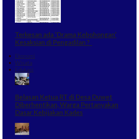
Terkesan ada ‘Drama Kebohongan’
Kesaksian di Pengadilan ?
Ekonomi
Wisata
Edukasi
Belasan Ketua RT di Desa Duwet
Diberhentikan, Warga Pertanyakan
Dasar Kebijakan Kades