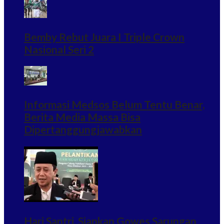
Bemby Rebut Juara I Triple Crown
Nasional Seri 2
Informasi Medsos Belum Tentu Benar,
Berita Media Massa Bisa
Dipertanggungjawabkan
Hari Santri, Siapkan Gowes Sarungan