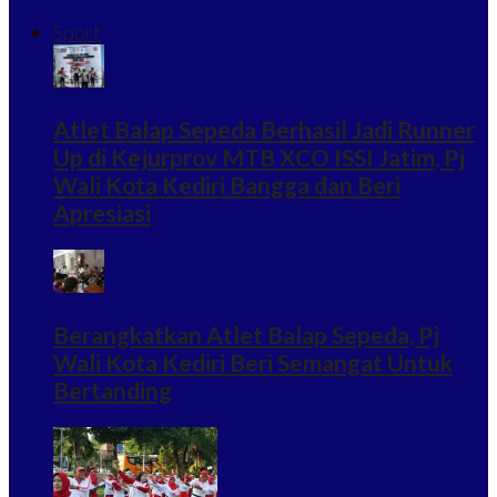
Sport
Atlet Balap Sepeda Berhasil Jadi Runner
Up di Kejurprov MTB XCO ISSI Jatim, Pj
Wali Kota Kediri Bangga dan Beri
Apresiasi
Berangkatkan Atlet Balap Sepeda, Pj
Wali Kota Kediri Beri Semangat Untuk
Bertanding