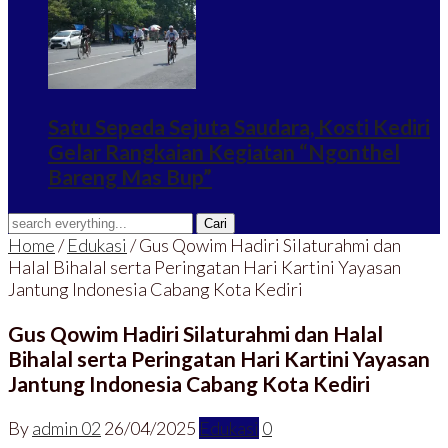
Satu Sepeda Sejuta Saudara, Kosti Kediri
Gelar Rangkaian Kegiatan “Ngonthel
Bareng Mas Bup”
Home
/
Edukasi
/
Gus Qowim Hadiri Silaturahmi dan
Halal Bihalal serta Peringatan Hari Kartini Yayasan
Jantung Indonesia Cabang Kota Kediri
Gus Qowim Hadiri Silaturahmi dan Halal
Bihalal serta Peringatan Hari Kartini Yayasan
Jantung Indonesia Cabang Kota Kediri
By
admin 02
26/04/2025
Edukasi
0