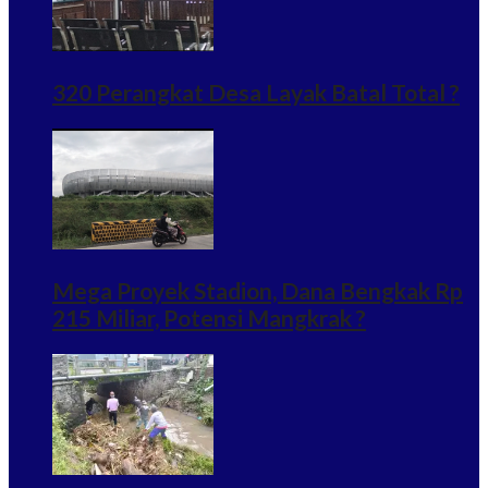
320 Perangkat Desa Layak Batal Total ?
Mega Proyek Stadion, Dana Bengkak Rp
215 Miliar, Potensi Mangkrak ?