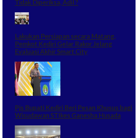
Tidak Diperiksa, Adil ?
Lakukan Persiapan secara Matang,
Pemkot Kediri Gelar Rakor Jelang
Evaluasi Akhir Smart City
Pjs Bupati Kediri Beri Pesan Khusus bagi
Wisudawan STIkes Ganesha Husada