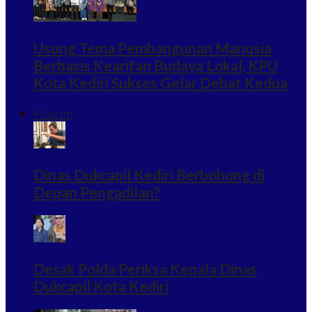
Usung Tema Pembangunan Manusia
Berbasis Kearifan Budaya Lokal, KPU
Kota Kediri Sukses Gelar Debat Kedua
Hukrim
Dinas Dukcapil Kediri Berbohong di
Depan Pengadilan?
Desak Polda Periksa Kepala Dinas
Dukcapil Kota Kediri