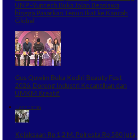
UNP–Yuntech Buka Jalan Beasiswa
hingga Pasarkan Tenun Ikat ke Kancah
Global
Gus Qowim Buka Kediri Beauty Fest
2026, Dorong Industri Kecantikan dan
UMKM Kreatif
Kesehatan
Kejaksaan Rp 1,2 M, Polresta Rp 580 juta,