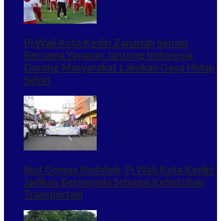
Pj Wali Kota Kediri Zanariah Senam
Bersama Yayasan Jantung Indonesia,
Dorong Masyarakat Lakukan Gaya Hidup
Sehat
Ikut Gowes Rodalink, Pj Wali Kota Kediri:
Jadikan Bersepeda Sebagai Kebutuhan
Transportasi