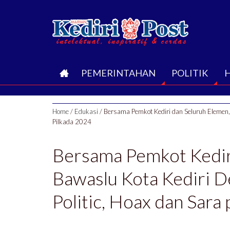
B
PEMERINTAHAN
POLITIK
E
Home
/
Edukasi
/
Bersama Pemkot Kediri dan Seluruh Elemen, 
R
Pilkada 2024
A
Bersama Pemkot Kedir
N
Bawaslu Kota Kediri D
D
Politic, Hoax dan Sara
A