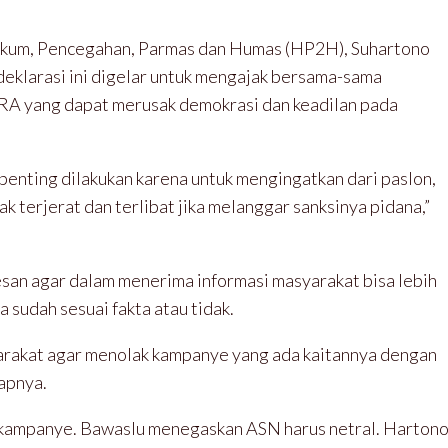
Hukum, Pencegahan, Parmas dan Humas (HP2H), Suhartono
klarasi ini digelar untuk mengajak bersama-sama
ARA yang dapat merusak demokrasi dan keadilan pada
 penting dilakukan karena untuk mengingatkan dari paslon,
ak terjerat dan terlibat jika melanggar sanksinya pidana,”
esan agar dalam menerima informasi masyarakat bisa lebih
a sudah sesuai fakta atau tidak.
arakat agar menolak kampanye yang ada kaitannya dengan
capnya.
t kampanye. Bawaslu menegaskan ASN harus netral. Harton