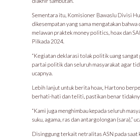
diakhir sambutan.
Sementara itu, Komisioner Bawaslu Divisi 
dikesempatan yang sama mengatakan bahwa de
melawan praktek money politics, hoax dan S
Pilkada 2024.
“Kegiatan deklarasi tolak politik uang sangat
partai politik dan seluruh masyarakat agar tid
ucapnya.
Lebih lanjut untuk berita hoax, Hartono berp
berhati-hati dan teliti, pastikan benar tidakny
“Kami juga menghimbau kepada seluruh masy
suku, agama, ras dan antargolongan (sara),” u
Disinggung terkait netralitas ASN pada saa