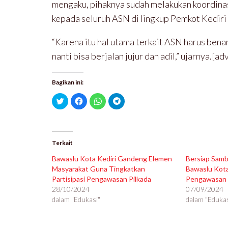
mengaku, pihaknya sudah melakukan koordinas
kepada seluruh ASN di lingkup Pemkot Kediri 
“Karena itu hal utama terkait ASN harus benar
nanti bisa berjalan jujur dan adil,” ujarnya.[ad
Bagikan ini:
K
K
K
K
l
l
l
l
i
i
i
i
k
k
k
k
u
u
u
u
n
n
n
n
t
t
t
t
u
u
u
u
Terkait
k
k
k
k
b
m
b
b
Bawaslu Kota Kediri Gandeng Elemen
Bersiap Samb
e
e
e
e
r
m
r
r
Masyarakat Guna Tingkatkan
Bawaslu Kota
b
b
b
b
Partisipasi Pengawasan Pilkada
a
a
a
a
Pengawasan 
g
g
g
g
28/10/2024
07/09/2024
i
i
i
i
p
k
d
d
dalam "Edukasi"
dalam "Edukas
a
a
i
i
d
n
W
T
a
d
h
e
T
i
a
l
w
F
t
e