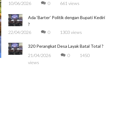
10/06/2026
0
661 views
Ada ‘Barter’ Politik dengan Bupati Kediri
?
22/04/2026
0
1303 views
320 Perangkat Desa Layak Batal Total ?
21/04/2026
0
1450
views