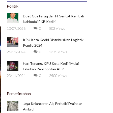
Politik
Duet Gus Faruq dan H. Sentot Kembali
Nahkodai PKB Kediri
10/07/2026
0
802 views
KPU Kota Kediri Distribusikan Logistik
Pemilu 2024
26/11/2024
0
2375 views
Hari Tenang, KPU Kota Kediri Mulai
Lakukan Pencopotan APK
23/11/2024
0
2500 views
Pemerintahan
Jaga Kelancaran Air, Perbaiki Drainase
Ambrol