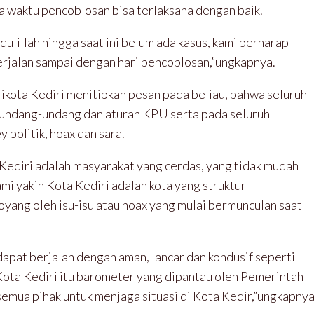
a waktu pencoblosan bisa terlaksana dengan baik.
ulillah hingga saat ini belum ada kasus, kami berharap
 berjalan sampai dengan hari pencoblosan,”ungkapnya.
kota Kediri menitipkan pesan pada beliau, bahwa seluruh
i undang-undang dan aturan KPU serta pada seluruh
politik, hoax dan sara.
ediri adalah masyarakat yang cerdas, yang tidak mudah
ami yakin Kota Kediri adalah kota yang struktur
yang oleh isu-isu atau hoax yang mulai bermunculan saat
apat berjalan dengan aman, lancar dan kondusif seperti
Kota Kediri itu barometer yang dipantau oleh Pemerintah
emua pihak untuk menjaga situasi di Kota Kedir,”ungkapny