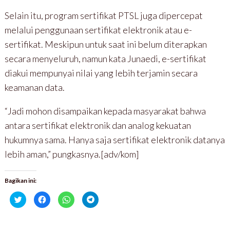
Selain itu, program sertifikat PTSL juga dipercepat
melalui penggunaan sertifikat elektronik atau e-
sertifikat. Meskipun untuk saat ini belum diterapkan
secara menyeluruh, namun kata Junaedi, e-sertifikat
diakui mempunyai nilai yang lebih terjamin secara
keamanan data.
“Jadi mohon disampaikan kepada masyarakat bahwa
antara sertifikat elektronik dan analog kekuatan
hukumnya sama. Hanya saja sertifikat elektronik datanya
lebih aman,” pungkasnya.[adv/kom]
Bagikan ini:
K
K
K
K
l
l
l
l
i
i
i
i
k
k
k
k
u
u
u
u
n
n
n
n