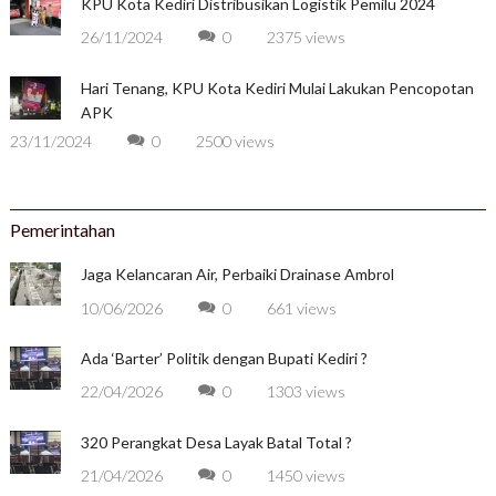
KPU Kota Kediri Distribusikan Logistik Pemilu 2024
26/11/2024
0
2375 views
Hari Tenang, KPU Kota Kediri Mulai Lakukan Pencopotan
APK
23/11/2024
0
2500 views
Pemerintahan
Jaga Kelancaran Air, Perbaiki Drainase Ambrol
10/06/2026
0
661 views
Ada ‘Barter’ Politik dengan Bupati Kediri ?
22/04/2026
0
1303 views
320 Perangkat Desa Layak Batal Total ?
21/04/2026
0
1450 views