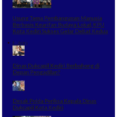
Usung Tema Pembangunan Manusia
Berbasis Kearifan Budaya Lokal, KPU
Kota Kediri Sukses Gelar Debat Kedua
Hukrim
Dinas Dukcapil Kediri Berbohong di
Depan Pengadilan?
Desak Polda Periksa Kepala Dinas
Dukcapil Kota Kediri