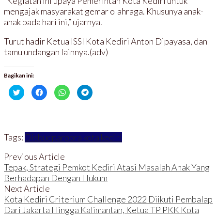
“Kegiatan ini upaya Pemerintah Kota Kediri untuk
mengajak masyarakat gemar olahraga. Khusunya anak-
anak pada hari ini,” ujarnya.
Turut hadir Ketua ISSI Kota Kediri Anton Dipayasa, dan
tamu undangan lainnya.(adv)
Bagikan ini:
K
K
K
K
l
l
l
l
i
i
i
i
k
k
k
k
u
u
u
u
n
n
n
n
t
t
t
t
u
u
u
u
Tags:
Disbudparpora kota kediri
k
k
k
k
b
m
b
b
e
e
e
e
r
m
r
r
Previous Article
b
b
b
b
Tepak, Strategi Pemkot Kediri Atasi Masalah Anak Yang
a
a
a
a
g
g
g
g
Berhadapan Dengan Hukum
i
i
i
i
p
k
d
d
Next Article
a
a
i
i
d
n
W
T
Kota Kediri Criterium Challenge 2022 Diikuti Pembalap
a
d
h
e
T
i
a
l
Dari Jakarta Hingga Kalimantan, Ketua TP PKK Kota
w
F
t
e