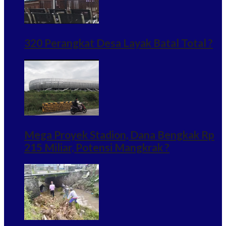
320 Perangkat Desa Layak Batal Total ?
Mega Proyek Stadion, Dana Bengkak Rp
215 Miliar, Potensi Mangkrak ?