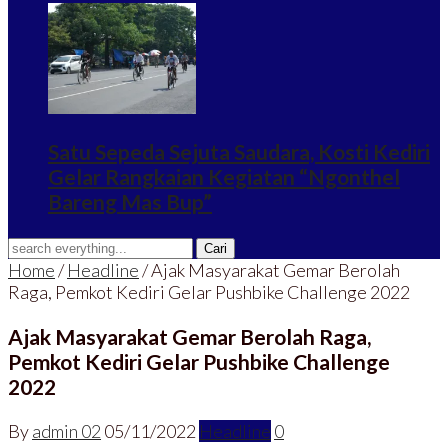
Satu Sepeda Sejuta Saudara, Kosti Kediri
Gelar Rangkaian Kegiatan “Ngonthel
Bareng Mas Bup”
Home
/
Headline
/
Ajak Masyarakat Gemar Berolah
Raga, Pemkot Kediri Gelar Pushbike Challenge 2022
Ajak Masyarakat Gemar Berolah Raga,
Pemkot Kediri Gelar Pushbike Challenge
2022
By
admin 02
05/11/2022
Headline
0