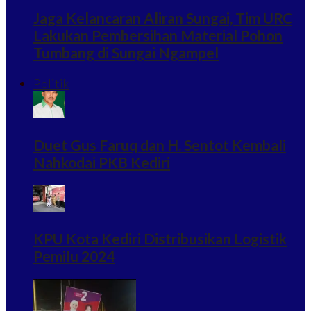
Jaga Kelancaran Aliran Sungai, Tim URC
Lakukan Pembersihan Material Pohon
Tumbang di Sungai Ngampel
Politik
Duet Gus Faruq dan H. Sentot Kembali
Nahkodai PKB Kediri
KPU Kota Kediri Distribusikan Logistik
Pemilu 2024