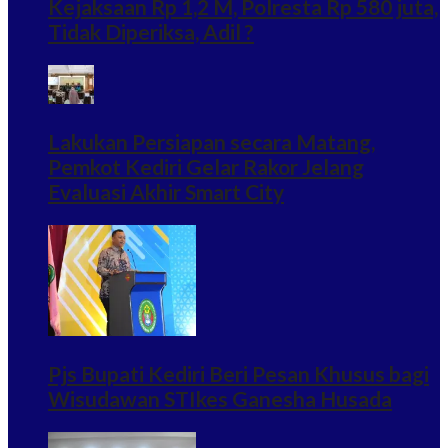
Kejaksaan Rp 1,2 M, Polresta Rp 580 juta,
Tidak Diperiksa, Adil ?
Lakukan Persiapan secara Matang,
Pemkot Kediri Gelar Rakor Jelang
Evaluasi Akhir Smart City
Pjs Bupati Kediri Beri Pesan Khusus bagi
Wisudawan STIkes Ganesha Husada