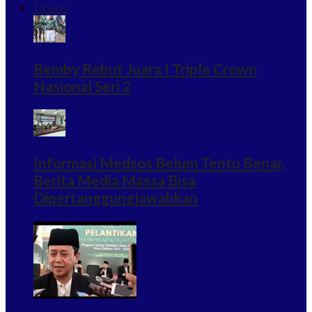
Lipsus
Bemby Rebut Juara I Triple Crown
Nasional Seri 2
Informasi Medsos Belum Tentu Benar,
Berita Media Massa Bisa
Dipertanggungjawabkan