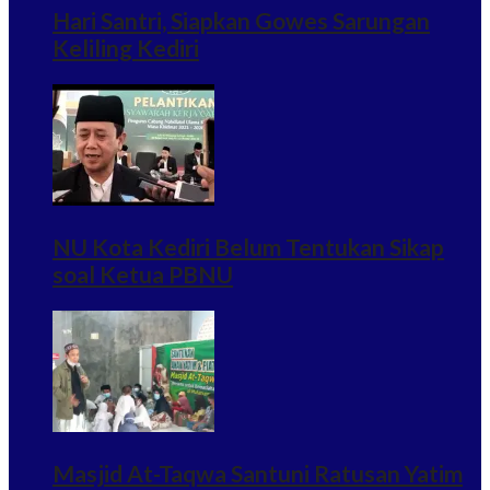
Hari Santri, Siapkan Gowes Sarungan
Keliling Kediri
NU Kota Kediri Belum Tentukan Sikap
soal Ketua PBNU
Masjid At-Taqwa Santuni Ratusan Yatim