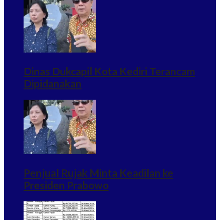
Dinas Dukcapil Kota Kediri Terancam
Dipidanakan
Penjual Rujak Minta Keadilan ke
Presiden Prabowo