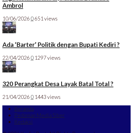
Ambrol
10/06/2026
0
651 views
Ada ‘Barter’ Politik dengan Bupati Kediri ?
22/04/2026
0
1297 views
320 Perangkat Desa Layak Batal Total ?
21/04/2026
0
1443 views
Beranda
Pedoman Media Siber
Redaksi