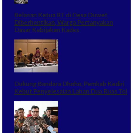
Belasan Ketua RT di Desa Duwet
Diberhentikan, Warga Pertanyakan
Dasar Kebijakan Kades
Dukung Bandara Dhoho, Pemkab Kediri
Kebut Penyelesaian Lahan Dua Ruas Tol