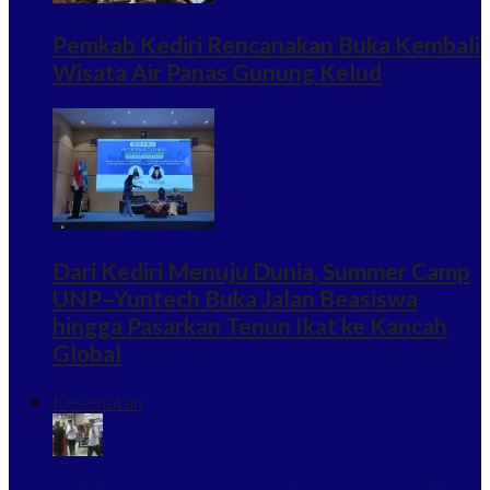
Pemkab Kediri Rencanakan Buka Kembali
Wisata Air Panas Gunung Kelud
Dari Kediri Menuju Dunia, Summer Camp
UNP–Yuntech Buka Jalan Beasiswa
hingga Pasarkan Tenun Ikat ke Kancah
Global
Kesehatan