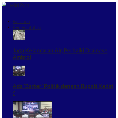
Beranda
Pemerintahan
Jaga Kelancaran Air, Perbaiki Drainase
Ambrol
Ada ‘Barter’ Politik dengan Bupati Kediri
?