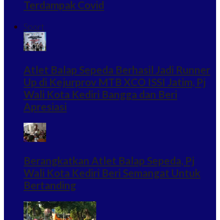
Terdampak Covid
Sport
Atlet Balap Sepeda Berhasil Jadi Runner
Up di Kejurprov MTB XCO ISSI Jatim, Pj
Wali Kota Kediri Bangga dan Beri
Apresiasi
Berangkatkan Atlet Balap Sepeda, Pj
Wali Kota Kediri Beri Semangat Untuk
Bertanding