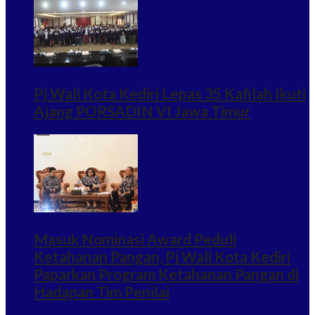
Pj Wali Kota Kediri Lepas 35 Kafilah Ikuti
Ajang PORSADIN VI Jawa Timur
Masuk Nominasi Award Peduli
Ketahanan Pangan, Pj Wali Kota Kediri
Paparkan Program Ketahanan Pangan di
Hadapan Tim Penilai