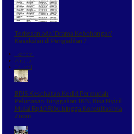
Terkesan ada ‘Drama Kebohongan’
Kesaksian di Pengadilan ?
Ekonomi
Wisata
Edukasi
BPJS Kesehatan Kediri Permudah
Pelunasan Tunggakan JKN, Bisa Nyicil
Mulai Rp10 Ribu hingga Konsultasi via
Zoom