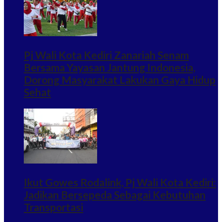
Pj Wali Kota Kediri Zanariah Senam
Bersama Yayasan Jantung Indonesia,
Dorong Masyarakat Lakukan Gaya Hidup
Sehat
Ikut Gowes Rodalink, Pj Wali Kota Kediri:
Jadikan Bersepeda Sebagai Kebutuhan
Transportasi