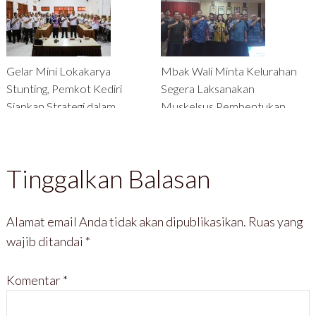
Zona Nyaman Bansos
Gelar Mini Lokakarya
Mbak Wali Minta Kelurahan
Stunting, Pemkot Kediri
Segera Laksanakan
Siapkan Strategi dalam
Muskelsus Pembentukan
Menekan Kasus Stunting
Koperasi Kelurahan Merah
Putih
Tinggalkan Balasan
Alamat email Anda tidak akan dipublikasikan.
Ruas yang
wajib ditandai
*
Komentar
*