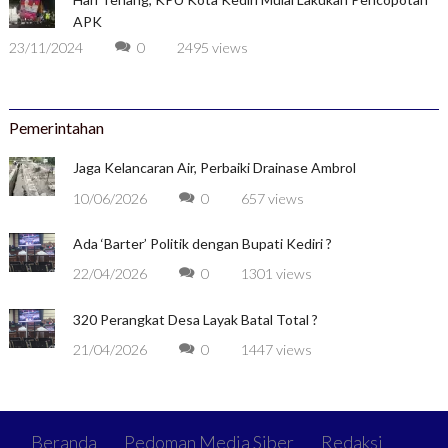
APK
23/11/2024
0
2495 views
Pemerintahan
Jaga Kelancaran Air, Perbaiki Drainase Ambrol
10/06/2026
0
657 views
Ada ‘Barter’ Politik dengan Bupati Kediri ?
22/04/2026
0
1301 views
320 Perangkat Desa Layak Batal Total ?
21/04/2026
0
1447 views
Beranda
Pedoman Media Siber
Redaksi