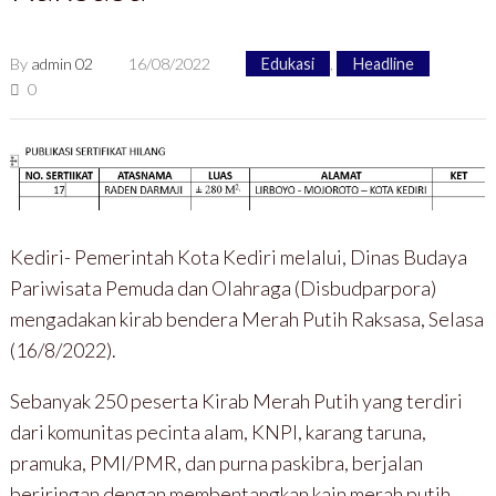
By
admin 02
16/08/2022
Edukasi
,
Headline
0
Kediri- Pemerintah Kota Kediri melalui, Dinas Budaya
Pariwisata Pemuda dan Olahraga (Disbudparpora)
mengadakan kirab bendera Merah Putih Raksasa, Selasa
(16/8/2022).
Sebanyak 250 peserta Kirab Merah Putih yang terdiri
dari komunitas pecinta alam, KNPI, karang taruna,
pramuka, PMI/PMR, dan purna paskibra, berjalan
beriringan dengan membentangkan kain merah putih