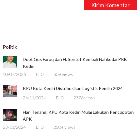
Politik
Duet Gus Faruq dan H. Sentot Kembali Nahkodai PKB
Kediri
10/07/2026
0
809 views
KPU Kota Kediri Distribusikan Logistik Pemilu 2024
26/11/2024
0
2376 views
Hari Tenang, KPU Kota Kediri Mulai Lakukan Pencopotan
APK
23/11/2024
0
2504 views