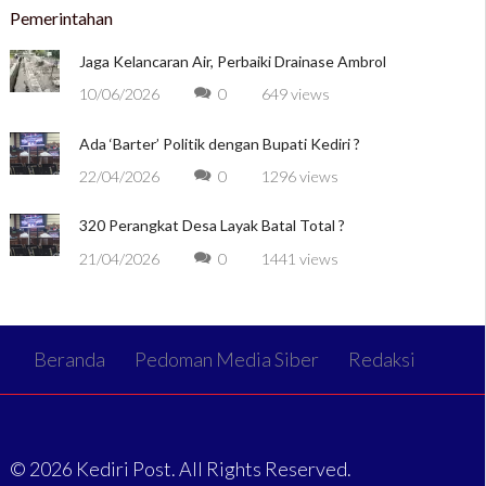
Pemerintahan
Jaga Kelancaran Air, Perbaiki Drainase Ambrol
10/06/2026
0
649 views
Ada ‘Barter’ Politik dengan Bupati Kediri ?
22/04/2026
0
1296 views
320 Perangkat Desa Layak Batal Total ?
21/04/2026
0
1441 views
Beranda
Pedoman Media Siber
Redaksi
© 2026 Kediri Post. All Rights Reserved.