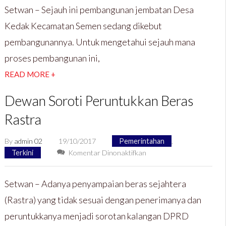
Soroti
Setwan – Sejauh ini pembangunan jembatan Desa
Pembangunan
Kedak Kecamatan Semen sedang dikebut
Jembatan
Kedak
pembangunannya. Untuk mengetahui sejauh mana
proses pembangunan ini,
READ MORE +
Dewan Soroti Peruntukkan Beras
Rastra
By
admin 02
19/10/2017
Pemerintahan
,
pada
Terkini
Komentar Dinonaktifkan
Dewan
Soroti
Setwan – Adanya penyampaian beras sejahtera
Peruntukkan
(Rastra) yang tidak sesuai dengan penerimanya dan
Beras
Rastra
peruntukkanya menjadi sorotan kalangan DPRD