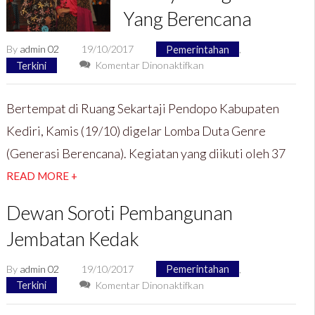
Yang Berencana
By
admin 02
19/10/2017
Pemerintahan
,
pada
Terkini
Komentar Dinonaktifkan
Genre
Indonesia,
Bertempat di Ruang Sekartaji Pendopo Kabupaten
Saatnya
Kediri, Kamis (19/10) digelar Lomba Duta Genre
Yang
Muda
(Generasi Berencana). Kegiatan yang diikuti oleh 37
Yang
READ MORE +
Berencana
Dewan Soroti Pembangunan
Jembatan Kedak
By
admin 02
19/10/2017
Pemerintahan
,
pada
Terkini
Komentar Dinonaktifkan
Dewan