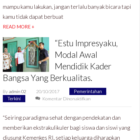
mampu kamu lakukan, jangan terlalu banyak bicara tapi
Lele
Hanya
kamu tidak dapat berbuat
Ada
READ MORE +
di
RM.Kampung
“Estu Impresyaku,
Lele
Tales.
Modal Awal
Mendidik Kader
Bangsa Yang Berkualitas.
By
admin 02
20/10/2017
Pemerintahan
,
pada
Terkini
Komentar Dinonaktifkan
“Estu
Impresyaku,
“Seiring paradigma sehat dengan pendekatan dan
Modal
memberikan ekstrakulikuler bagi siswa dan siswi yang
Awal
Mendidik
diusung Kemenkes RI, setiap keluarga diharapkan