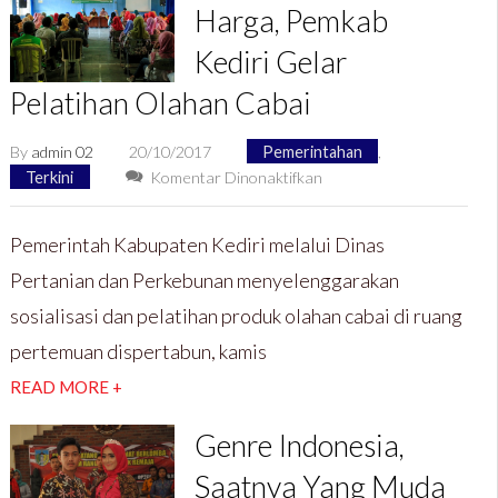
Narkoba
Harga, Pemkab
Kediri Gelar
Pelatihan Olahan Cabai
By
admin 02
20/10/2017
Pemerintahan
,
pada
Terkini
Komentar Dinonaktifkan
Tekan
Anjloknya
Pemerintah Kabupaten Kediri melalui Dinas
Harga,
Pertanian dan Perkebunan menyelenggarakan
Pemkab
Kediri
sosialisasi dan pelatihan produk olahan cabai di ruang
Gelar
pertemuan dispertabun, kamis
Pelatihan
Olahan
READ MORE +
Cabai
Genre Indonesia,
Saatnya Yang Muda