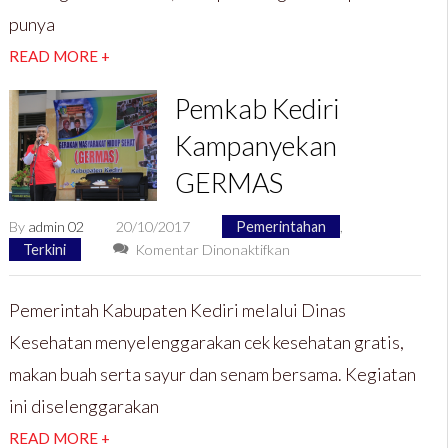
Kader
punya
Bangsa
Yang
READ MORE +
Berkualitas.
Pemkab Kediri
Kampanyekan
GERMAS
By
admin 02
20/10/2017
Pemerintahan
,
pada
Terkini
Komentar Dinonaktifkan
Pemkab
Kediri
Pemerintah Kabupaten Kediri melalui Dinas
Kampanyekan
Kesehatan menyelenggarakan cek kesehatan gratis,
GERMAS
makan buah serta sayur dan senam bersama. Kegiatan
ini diselenggarakan
READ MORE +