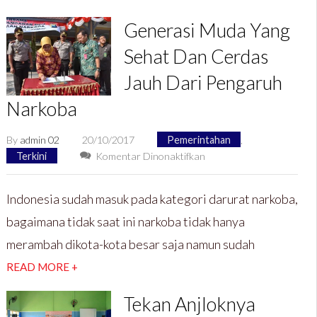
Generasi Muda Yang
Sehat Dan Cerdas
Jauh Dari Pengaruh
Narkoba
By
admin 02
20/10/2017
Pemerintahan
,
pada
Terkini
Komentar Dinonaktifkan
Generasi
Muda
Indonesia sudah masuk pada kategori darurat narkoba,
Yang
bagaimana tidak saat ini narkoba tidak hanya
Sehat
Dan
merambah dikota-kota besar saja namun sudah
Cerdas
READ MORE +
Jauh
Dari
Tekan Anjloknya
Pengaruh