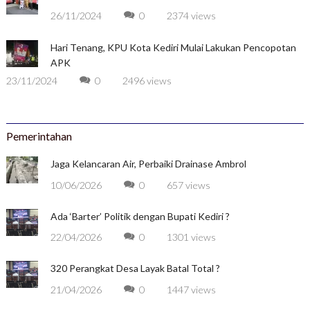
26/11/2024
0
2374 views
Hari Tenang, KPU Kota Kediri Mulai Lakukan Pencopotan
APK
23/11/2024
0
2496 views
Pemerintahan
Jaga Kelancaran Air, Perbaiki Drainase Ambrol
10/06/2026
0
657 views
Ada ‘Barter’ Politik dengan Bupati Kediri ?
22/04/2026
0
1301 views
320 Perangkat Desa Layak Batal Total ?
21/04/2026
0
1447 views