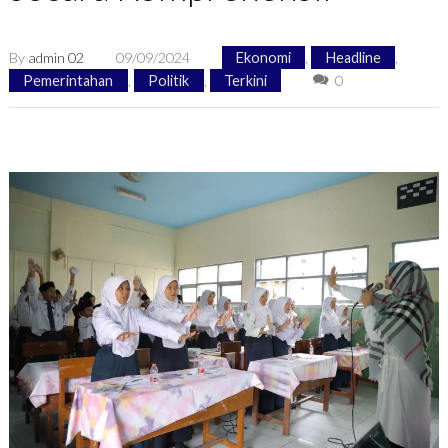
By
admin 02
09/09/2024
Ekonomi
,
Headline
,
Pemerintahan
,
Politik
,
Terkini
0