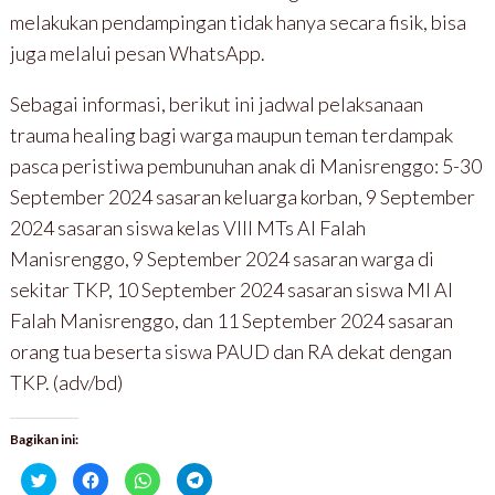
melakukan pendampingan tidak hanya secara fisik, bisa
juga melalui pesan WhatsApp.
Sebagai informasi, berikut ini jadwal pelaksanaan
trauma healing bagi warga maupun teman terdampak
pasca peristiwa pembunuhan anak di Manisrenggo: 5-30
September 2024 sasaran keluarga korban, 9 September
2024 sasaran siswa kelas VIII MTs Al Falah
Manisrenggo, 9 September 2024 sasaran warga di
sekitar TKP, 10 September 2024 sasaran siswa MI Al
Falah Manisrenggo, dan 11 September 2024 sasaran
orang tua beserta siswa PAUD dan RA dekat dengan
TKP. (adv/bd)
Bagikan ini:
K
K
K
K
l
l
l
l