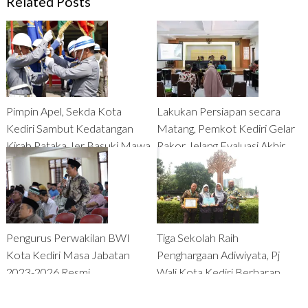
Related Posts
Pimpin Apel, Sekda Kota
Lakukan Persiapan secara
Kediri Sambut Kedatangan
Matang, Pemkot Kediri Gelar
Kirab Pataka Jer Basuki Mawa
Rakor Jelang Evaluasi Akhir
Beya
Smart City
Pengurus Perwakilan BWI
Tiga Sekolah Raih
Kota Kediri Masa Jabatan
Penghargaan Adiwiyata, Pj
2023-2026 Resmi
Wali Kota Kediri Berharap
Dikukuhkan, Pemkot Kediri
Jadi Motivasi Bagi Sekolah
Nantikan Kolaborasi dan
Lain