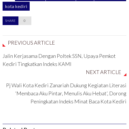
n
j
d
d
d
e
e
e
kota kediri
e
n
l
l
l
d
a
a
a
e
y
y
y
l
a
a
SHARE
0
a
a
n
n
n
y
g
g
g
a
b
b
b
n
a
a
a
g
r
r
r
b
u
u
PREVIOUS ARTICLE
u
a
)
)
)
r
u
)
Jalin Kerjasama Dengan Poltek SSN, Upaya Pemkot
Kediri Tingkatkan Indeks KAMI
NEXT ARTICLE
Pj Wali Kota Kediri Zanariah Dukung Kegiatan Literasi
‘Membaca Aku Pintar, Menulis Aku Hebat’, Dorong
Peningkatan Indeks Minat Baca Kota Kediri