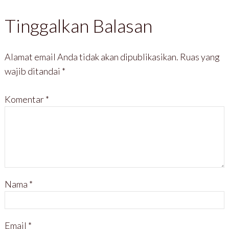
Kerjasama Guna Selesaikan
Tinggalkan Balasan
Permasalahan Wakaf di Kota
Kediri
Alamat email Anda tidak akan dipublikasikan.
Ruas yang
wajib ditandai
*
Komentar
*
Nama
*
Email
*