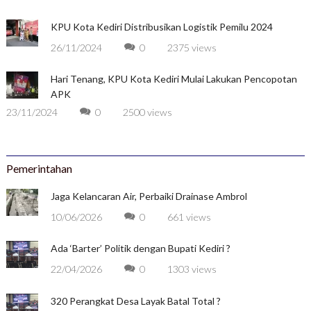
KPU Kota Kediri Distribusikan Logistik Pemilu 2024
26/11/2024
0
2375 views
Hari Tenang, KPU Kota Kediri Mulai Lakukan Pencopotan
APK
23/11/2024
0
2500 views
Pemerintahan
Jaga Kelancaran Air, Perbaiki Drainase Ambrol
10/06/2026
0
661 views
Ada ‘Barter’ Politik dengan Bupati Kediri ?
22/04/2026
0
1303 views
320 Perangkat Desa Layak Batal Total ?