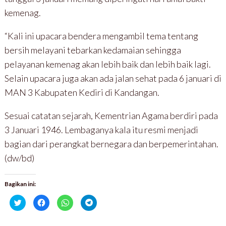
kemenag.
“Kali ini upacara bendera mengambil tema tentang
bersih melayani tebarkan kedamaian sehingga
pelayanan kemenag akan lebih baik dan lebih baik lagi.
Selain upacara juga akan ada jalan sehat pada 6 januari di
MAN 3 Kabupaten Kediri di Kandangan.
Sesuai catatan sejarah, Kementrian Agama berdiri pada
3 Januari 1946. Lembaganya kala itu resmi menjadi
bagian dari perangkat bernegara dan berpemerintahan.
(dw/bd)
Bagikan ini:
K
K
K
K
l
l
l
l
i
i
i
i
k
k
k
k
u
u
u
u