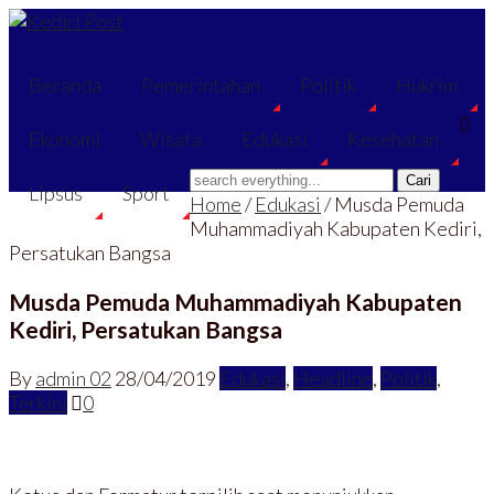
Beranda
Pemerintahan
Politik
Hukrim
Ekonomi
Wisata
Edukasi
Kesehatan
Lipsus
Sport
Home
/
Edukasi
/
Musda Pemuda
Muhammadiyah Kabupaten Kediri,
Persatukan Bangsa
Musda Pemuda Muhammadiyah Kabupaten
Kediri, Persatukan Bangsa
By
admin 02
28/04/2019
Edukasi
,
Headline
,
Politik
,
Terkini
0