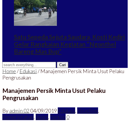
Satu Sepeda Sejuta Saudara, Kosti Kediri
Gelar Rangkaian Kegiatan “Ngonthel
Bareng Mas Bup”
Home
/
Edukasi
/
Manajemen Persik Minta Usut Pelaku
Pengrusakan
Manajemen Persik Minta Usut Pelaku
Pengrusakan
By
admin 02
04/09/2019
Edukasi
,
Headline
,
Pemerintahan
,
Sport
,
Terkini
0