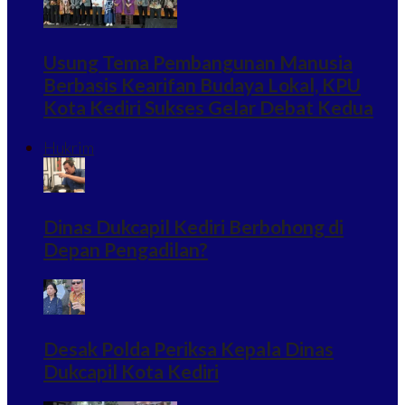
Usung Tema Pembangunan Manusia
Berbasis Kearifan Budaya Lokal, KPU
Kota Kediri Sukses Gelar Debat Kedua
Hukrim
Dinas Dukcapil Kediri Berbohong di
Depan Pengadilan?
Desak Polda Periksa Kepala Dinas
Dukcapil Kota Kediri