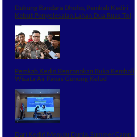
Dukung Bandara Dhoho, Pemkab Kediri
Kebut Penyelesaian Lahan Dua Ruas Tol
Pemkab Kediri Rencanakan Buka Kembali
Wisata Air Panas Gunung Kelud
Dari Kediri Menuju Dunia, Summer Camp