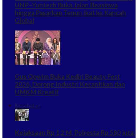
UNP–Yuntech Buka Jalan Beasiswa
hingga Pasarkan Tenun Ikat ke Kancah
Global
Gus Qowim Buka Kediri Beauty Fest
2026, Dorong Industri Kecantikan dan
UMKM Kreatif
Kesehatan
Kejaksaan Rp 1,2 M, Polresta Rp 580 juta,