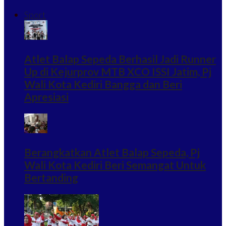
Sport
Atlet Balap Sepeda Berhasil Jadi Runner
Up di Kejurprov MTB XCO ISSI Jatim, Pj
Wali Kota Kediri Bangga dan Beri
Apresiasi
Berangkatkan Atlet Balap Sepeda, Pj
Wali Kota Kediri Beri Semangat Untuk
Bertanding