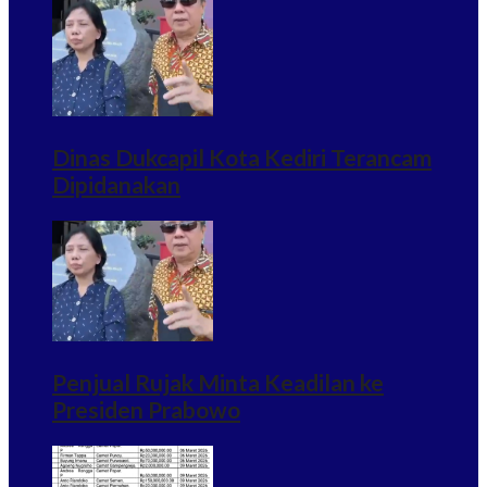
Dinas Dukcapil Kota Kediri Terancam
Dipidanakan
Penjual Rujak Minta Keadilan ke
Presiden Prabowo