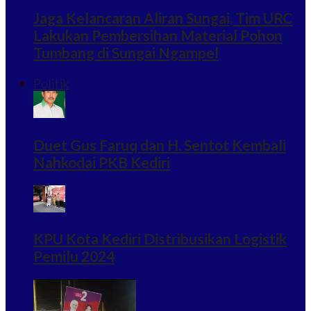
Jaga Kelancaran Aliran Sungai, Tim URC
Lakukan Pembersihan Material Pohon
Tumbang di Sungai Ngampel
Politik
Duet Gus Faruq dan H. Sentot Kembali
Nahkodai PKB Kediri
KPU Kota Kediri Distribusikan Logistik
Pemilu 2024