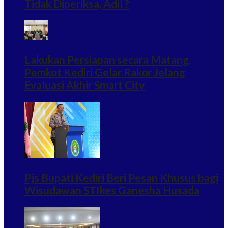
Tidak Diperiksa, Adil ?
Lakukan Persiapan secara Matang,
Pemkot Kediri Gelar Rakor Jelang
Evaluasi Akhir Smart City
Pjs Bupati Kediri Beri Pesan Khusus bagi
Wisudawan STIkes Ganesha Husada