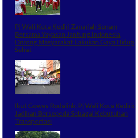
Pj Wali Kota Kediri Zanariah Senam
Bersama Yayasan Jantung Indonesia,
Dorong Masyarakat Lakukan Gaya Hidup
Sehat
Ikut Gowes Rodalink, Pj Wali Kota Kediri:
Jadikan Bersepeda Sebagai Kebutuhan
Transportasi