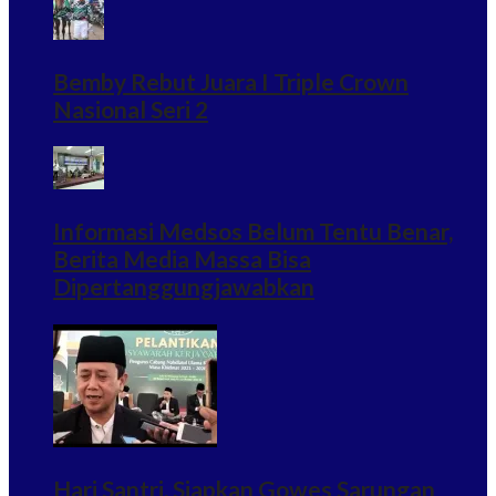
Bemby Rebut Juara I Triple Crown
Nasional Seri 2
Informasi Medsos Belum Tentu Benar,
Berita Media Massa Bisa
Dipertanggungjawabkan
Hari Santri, Siapkan Gowes Sarungan