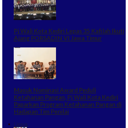
Pj Wali Kota Kediri Lepas 35 Kafilah Ikuti
Ajang PORSADIN VI Jawa Timur
Masuk Nominasi Award Peduli
Ketahanan Pangan, Pj Wali Kota Kediri
Paparkan Program Ketahanan Pangan di
Hadapan Tim Penilai
Lipsus