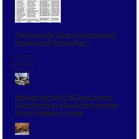
Terkesan ada ‘Drama Kebohongan’
Kesaksian di Pengadilan ?
Ekonomi
Wisata
Edukasi
Belasan Ketua RT di Desa Duwet
Diberhentikan, Warga Pertanyakan
Dasar Kebijakan Kades