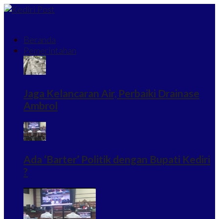
Beranda
Pemerintahan
Jaga Kelancaran Air, Perbaiki Drainase
Ambrol
Ada ‘Barter’ Politik dengan Bupati Kediri
?