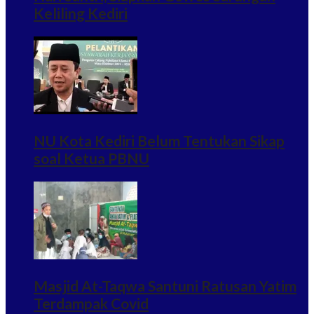
Keliling Kediri
NU Kota Kediri Belum Tentukan Sikap
soal Ketua PBNU
Masjid At-Taqwa Santuni Ratusan Yatim
Terdampak Covid