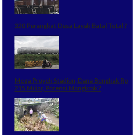
320 Perangkat Desa Layak Batal Total ?
Mega Proyek Stadion, Dana Bengkak Rp
215 Miliar, Potensi Mangkrak ?