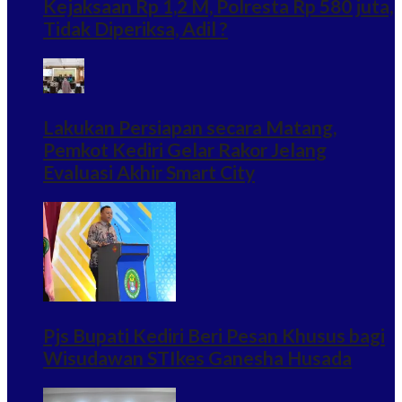
Kejaksaan Rp 1,2 M, Polresta Rp 580 juta,
Tidak Diperiksa, Adil ?
Lakukan Persiapan secara Matang,
Pemkot Kediri Gelar Rakor Jelang
Evaluasi Akhir Smart City
Pjs Bupati Kediri Beri Pesan Khusus bagi
Wisudawan STIkes Ganesha Husada