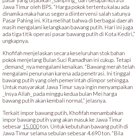
pasar yang dijadikan _sampling_ dari delapan kota di
Jawa Timur oleh BPS. “Harga pokok tertentu kalau ada
dinamika maka harus segera diintervensi salah satunya
Pasar Pahing ini. Kita melihat bahwa di berbagai daerah
masih mengalami kelangkaan bawang putih. Hari ini juga
ada tiga titik operasi pasar bawang putih di Kota Kediri,”
ungkapnya.
Khofifah menjelaskan secara keseluruhan stok bahan
pokok menjelang Bulan Suci Ramadhan ini cukup. Tetapi
_demand_ nya mengalami kenaikan. “Bawang merah telah
mengalami penurunan karena ada penetrasi. Ini tinggal
bawang putih yang oleh pemerintah diimpor sehingga.
Untuk masyarakat Jawa Timur saya ingin menyampaikan
_Insya Allah_ pada minggu kedua bulan Mei harga
bawang putih akan kembali normal,” jelasnya.
Terkait impor bawang putih, Khofifah menambahkan
impor bawang putih yang akan masuk ke Jawa Timur
sebesar
15.000
ton. Untuk kebutuhan bawang putih di
Jawa Timur selama sebulan sebesar 4.690 ton. “Bila