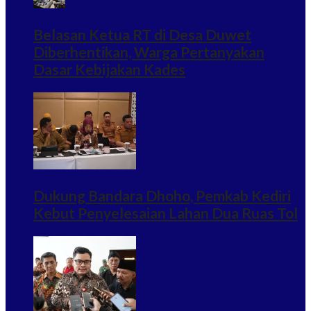
Belasan Ketua RT di Desa Duwet
Diberhentikan, Warga Pertanyakan
Dasar Kebijakan Kades
Dukung Bandara Dhoho, Pemkab Kediri
Kebut Penyelesaian Lahan Dua Ruas Tol