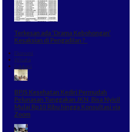
Terkesan ada ‘Drama Kebohongan’
Kesaksian di Pengadilan ?
Ekonomi
Wisata
Edukasi
BPJS Kesehatan Kediri Permudah
Pelunasan Tunggakan JKN, Bisa Nyicil
Mulai Rp10 Ribu hingga Konsultasi via
Zoom