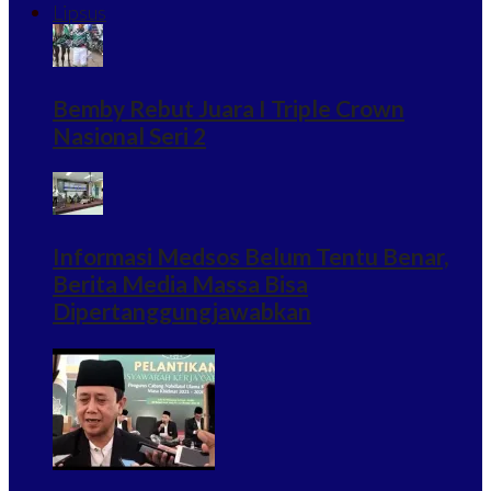
Lipsus
Bemby Rebut Juara I Triple Crown
Nasional Seri 2
Informasi Medsos Belum Tentu Benar,
Berita Media Massa Bisa
Dipertanggungjawabkan