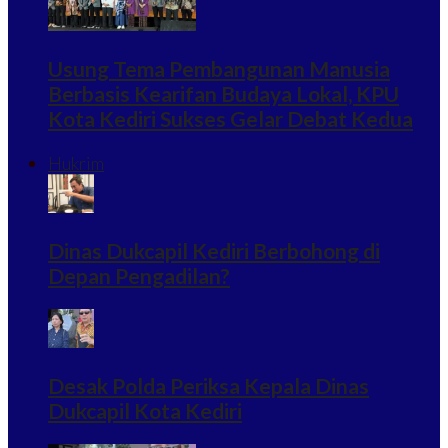
Usung Tema Pembangunan Manusia
Berbasis Kearifan Budaya Lokal, KPU
Kota Kediri Sukses Gelar Debat Kedua
Hukrim
Dinas Dukcapil Kediri Berbohong di
Depan Pengadilan?
Desak Polda Periksa Kepala Dinas
Dukcapil Kota Kediri