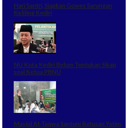
Hari Santri, Siapkan Gowes Sarungan
Keliling Kediri
NU Kota Kediri Belum Tentukan Sikap
soal Ketua PBNU
Masjid At-Taqwa Santuni Ratusan Yatim