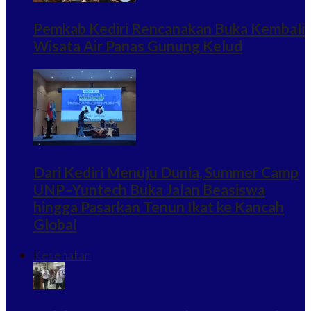
Pemkab Kediri Rencanakan Buka Kembali
Wisata Air Panas Gunung Kelud
Dari Kediri Menuju Dunia, Summer Camp
UNP–Yuntech Buka Jalan Beasiswa
hingga Pasarkan Tenun Ikat ke Kancah
Global
Kesehatan