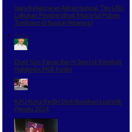
Jaga Kelancaran Aliran Sungai, Tim URC
Lakukan Pembersihan Material Pohon
Tumbang di Sungai Ngampel
Politik
Duet Gus Faruq dan H. Sentot Kembali
Nahkodai PKB Kediri
KPU Kota Kediri Distribusikan Logistik
Pemilu 2024