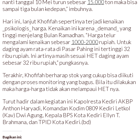
nanti tanggal 10 Mei turun sebesar
15.000
ton maka bisa
sampai tiga bulan kedepan,” imbuhnya.
Hari ini, lanjut Khofifah sepertinya terjadi kenaikan
_psikologis_ harga. Kenaikan ini karena _demand_ yang
tinggi menjelang Bulan Ramadhan. “Harga telur
mengalami kenaikan sebesar
1000-2000
rupiah. Untuk
daging ayam rata-rata di Pasar Pahing ini tertinggi 32
ribu rupiah. Ini artinya masih sesuai HET daging ayam
sebesar 32 ribu rupiah,” pungkasnya.
Terakhir, Khofifah berharap stok yang cukup bisa diikuti
dengan proses monitoring yang bagus. Bila itu dilakukan
maka harga-harga tidak akan melampaui HET nya.
Turut hadir dalam kegiatan ini Kapolresta Kediri AKBP
Anthon Haryadi, Komandan Kodim 0809 Kediri Letkol
(Kav) Dwi Agung, Kepala BPS Kota Kediri Ellyn T.
Brahmana, dan TPID Kota Kediri.(bd)
Bagikan ini: