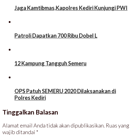
i
a
j
j
j
d
e
e
Jaga Kamtibmas,Kapolres Kediri Kunjungi PWI
e
i
n
n
n
j
d
d
d
e
e
e
e
n
l
l
l
d
a
a
a
e
y
y
y
l
a
a
a
a
n
n
Patroli Dapatkan 700 Ribu Dobel L
n
y
g
g
g
a
b
b
b
n
a
a
a
g
r
r
r
b
u
u
u
a
)
)
)
r
12 Kampung Tangguh Semeru
u
)
OPS Patuh SEMERU 2020 Dilaksanakan di
Polres Kediri
Tinggalkan Balasan
Alamat email Anda tidak akan dipublikasikan.
Ruas yang
wajib ditandai
*