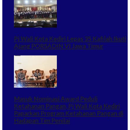
Pj Wali Kota Kediri Lepas 35 Kafilah Ikuti
Ajang PORSADIN VI Jawa Timur
Masuk Nominasi Award Peduli
Ketahanan Pangan, Pj Wali Kota Kediri
Paparkan Program Ketahanan Pangan di
Hadapan Tim Penilai