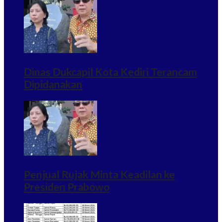
Dinas Dukcapil Kota Kediri Terancam
Dipidanakan
Penjual Rujak Minta Keadilan ke
Presiden Prabowo