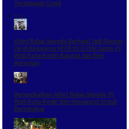
Terdampak Covid
Sport
Atlet Balap Sepeda Berhasil Jadi Runner
Up di Kejurprov MTB XCO ISSI Jatim, Pj
Wali Kota Kediri Bangga dan Beri
Apresiasi
Berangkatkan Atlet Balap Sepeda, Pj
Wali Kota Kediri Beri Semangat Untuk
Bertanding