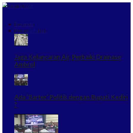
Beranda
Pemerintahan
Jaga Kelancaran Air, Perbaiki Drainase
Ambrol
Ada ‘Barter’ Politik dengan Bupati Kediri
?