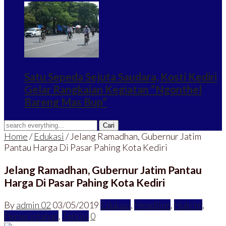
Satu Sepeda Sejuta Saudara, Kosti Kediri
Gelar Rangkaian Kegiatan “Ngonthel
Bareng Mas Bup”
Home
/
Edukasi
/
Jelang Ramadhan, Gubernur Jatim
Pantau Harga Di Pasar Pahing Kota Kediri
Jelang Ramadhan, Gubernur Jatim Pantau
Harga Di Pasar Pahing Kota Kediri
By
admin 02
03/05/2019
Edukasi
,
Headline
,
Hukrim
,
Pemerintahan
,
Terkini
0