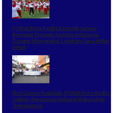
Pj Wali Kota Kediri Zanariah Senam
Bersama Yayasan Jantung Indonesia,
Dorong Masyarakat Lakukan Gaya Hidup
Sehat
Ikut Gowes Rodalink, Pj Wali Kota Kediri:
Jadikan Bersepeda Sebagai Kebutuhan
Transportasi