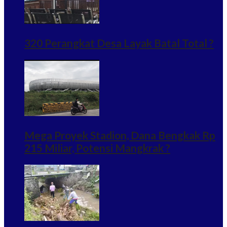
320 Perangkat Desa Layak Batal Total ?
Mega Proyek Stadion, Dana Bengkak Rp
215 Miliar, Potensi Mangkrak ?