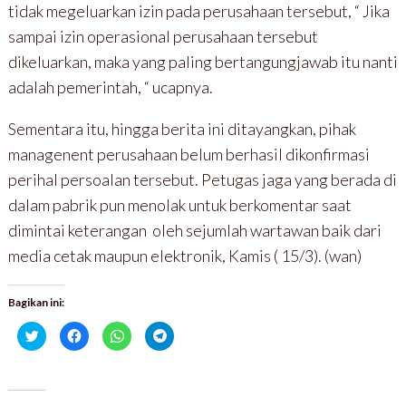
tidak megeluarkan izin pada perusahaan tersebut, “ Jika
sampai izin operasional perusahaan tersebut
dikeluarkan, maka yang paling bertangungjawab itu nanti
adalah pemerintah, “ ucapnya.
Sementara itu, hingga berita ini ditayangkan, pihak
managenent perusahaan belum berhasil dikonfirmasi
perihal persoalan tersebut. Petugas jaga yang berada di
dalam pabrik pun menolak untuk berkomentar saat
dimintai keterangan oleh sejumlah wartawan baik dari
media cetak maupun elektronik, Kamis ( 15/3). (wan)
Bagikan ini:
K
K
K
K
l
l
l
l
i
i
i
i
k
k
k
k
u
u
u
u
n
n
n
n
t
t
t
t