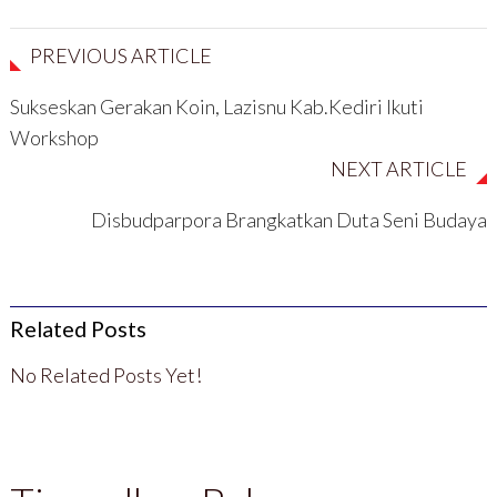
a
a
n
n
n
y
g
g
g
a
b
b
b
n
a
a
PREVIOUS ARTICLE
a
g
r
r
r
b
u
u
u
a
)
)
Sukseskan Gerakan Koin, Lazisnu Kab.Kediri Ikuti
)
r
u
)
Workshop
NEXT ARTICLE
Disbudparpora Brangkatkan Duta Seni Budaya
Related Posts
No Related Posts Yet!