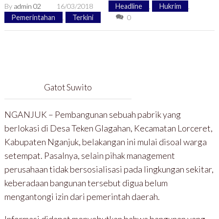
By
admin 02
16/03/2018
Headline
,
Hukrim
,
Pemerintahan
,
Terkini
0
Gatot Suwito
NGANJUK – Pembangunan sebuah pabrik yang
berlokasi di Desa Teken Glagahan, Kecamatan Lorceret,
Kabupaten Nganjuk, belakangan ini mulai disoal warga
setempat. Pasalnya, selain pihak management
perusahaan tidak bersosialisasi pada lingkungan sekitar,
keberadaan bangunan tersebut digua belum
mengantongi izin dari pemerintah daerah.
Informasi didapat menyebutkan bahwa bangunan yang