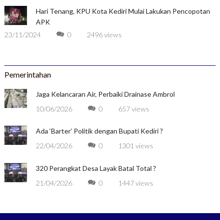
Hari Tenang, KPU Kota Kediri Mulai Lakukan Pencopotan
APK
23/11/2024
0
2496 views
Pemerintahan
Jaga Kelancaran Air, Perbaiki Drainase Ambrol
10/06/2026
0
657 views
Ada ‘Barter’ Politik dengan Bupati Kediri ?
22/04/2026
0
1301 views
320 Perangkat Desa Layak Batal Total ?
21/04/2026
0
1447 views