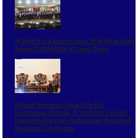
Pj Wali Kota Kediri Lepas 35 Kafilah Ikuti
Ajang PORSADIN VI Jawa Timur
Masuk Nominasi Award Peduli
Ketahanan Pangan, Pj Wali Kota Kediri
Paparkan Program Ketahanan Pangan di
Hadapan Tim Penilai