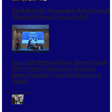
Pemkab Kediri Rencanakan Buka Kembali
Wisata Air Panas Gunung Kelud
Dari Kediri Menuju Dunia, Summer Camp
UNP–Yuntech Buka Jalan Beasiswa
hingga Pasarkan Tenun Ikat ke Kancah
Global
Kesehatan