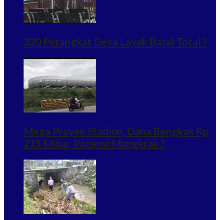
320 Perangkat Desa Layak Batal Total ?
Mega Proyek Stadion, Dana Bengkak Rp
215 Miliar, Potensi Mangkrak ?