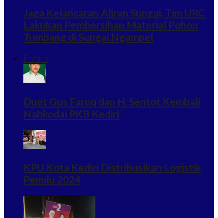
Jaga Kelancaran Aliran Sungai, Tim URC
Lakukan Pembersihan Material Pohon
Tumbang di Sungai Ngampel
Politik
Duet Gus Faruq dan H. Sentot Kembali
Nahkodai PKB Kediri
KPU Kota Kediri Distribusikan Logistik
Pemilu 2024