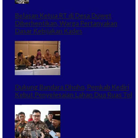
Belasan Ketua RT di Desa Duwet
Diberhentikan, Warga Pertanyakan
Dasar Kebijakan Kades
Dukung Bandara Dhoho, Pemkab Kediri
Kebut Penyelesaian Lahan Dua Ruas Tol