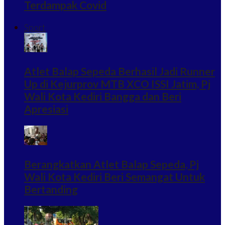
Terdampak Covid
Sport
Atlet Balap Sepeda Berhasil Jadi Runner
Up di Kejurprov MTB XCO ISSI Jatim, Pj
Wali Kota Kediri Bangga dan Beri
Apresiasi
Berangkatkan Atlet Balap Sepeda, Pj
Wali Kota Kediri Beri Semangat Untuk
Bertanding