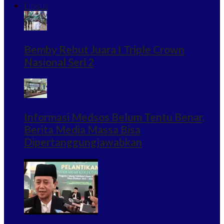
Lipsus
Bemby Rebut Juara I Triple Crown
Nasional Seri 2
Informasi Medsos Belum Tentu Benar,
Berita Media Massa Bisa
Dipertanggungjawabkan