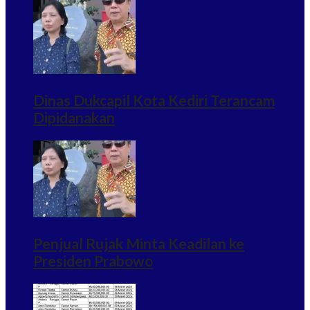
Dinas Dukcapil Kota Kediri Terancam
Dipidanakan
Penjual Rujak Minta Keadilan ke
Presiden Prabowo