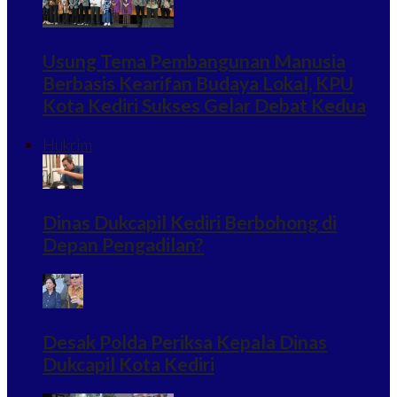
Usung Tema Pembangunan Manusia
Berbasis Kearifan Budaya Lokal, KPU
Kota Kediri Sukses Gelar Debat Kedua
Hukrim
Dinas Dukcapil Kediri Berbohong di
Depan Pengadilan?
Desak Polda Periksa Kepala Dinas
Dukcapil Kota Kediri