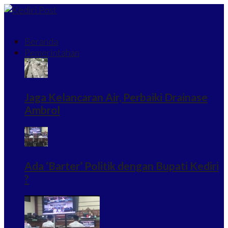
Beranda
Pemerintahan
Jaga Kelancaran Air, Perbaiki Drainase
Ambrol
Ada ‘Barter’ Politik dengan Bupati Kediri
?