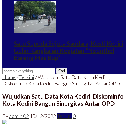
Satu Sepeda Sejuta Saudara, Kosti Kediri
Gelar Rangkaian Kegiatan “Ngonthel
Bareng Mas Bup”
Home
/
Terkini
/
Wujudkan Satu Data Kota Kediri,
Diskominfo Kota Kediri Bangun Sinergitas Antar OPD
Wujudkan Satu Data Kota Kediri, Diskominfo
Kota Kediri Bangun Sinergitas Antar OPD
By
admin 02
15/12/2022
Terkini
0