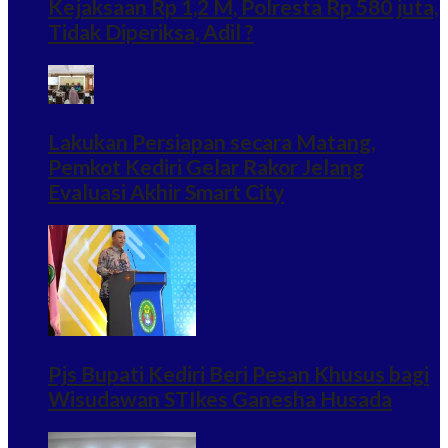
Kejaksaan Rp 1,2 M, Polresta Rp 580 juta,
Tidak Diperiksa, Adil ?
Lakukan Persiapan secara Matang,
Pemkot Kediri Gelar Rakor Jelang
Evaluasi Akhir Smart City
Pjs Bupati Kediri Beri Pesan Khusus bagi
Wisudawan STIkes Ganesha Husada