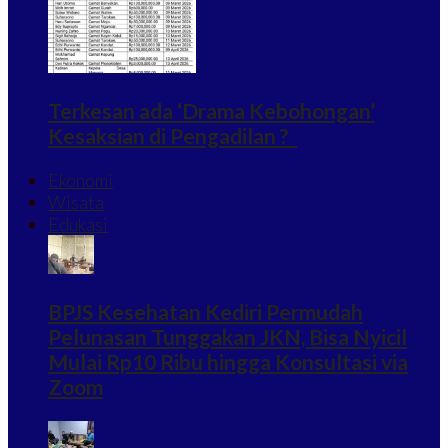
Terkesan ada ‘Drama Kebohongan’
Kesaksian di Pengadilan ?
Ekonomi
Wisata
Edukasi
BPJS Kesehatan Kediri Permudah
Pelunasan Tunggakan JKN, Bisa Nyicil
Mulai Rp10 Ribu hingga Konsultasi via
Zoom