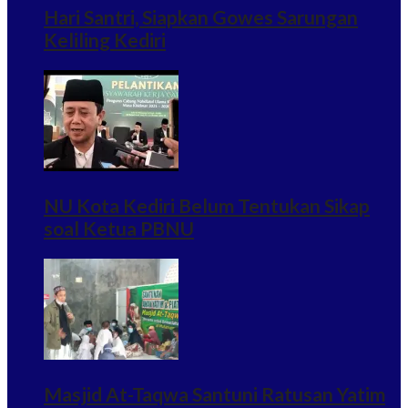
Hari Santri, Siapkan Gowes Sarungan
Keliling Kediri
NU Kota Kediri Belum Tentukan Sikap
soal Ketua PBNU
Masjid At-Taqwa Santuni Ratusan Yatim