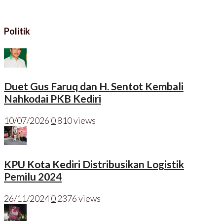
Politik
Duet Gus Faruq dan H. Sentot Kembali
Nahkodai PKB Kediri
10/07/2026
0
810 views
KPU Kota Kediri Distribusikan Logistik
Pemilu 2024
26/11/2024
0
2376 views