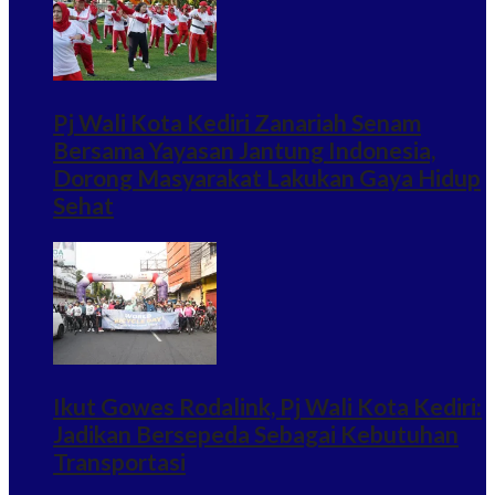
Pj Wali Kota Kediri Zanariah Senam
Bersama Yayasan Jantung Indonesia,
Dorong Masyarakat Lakukan Gaya Hidup
Sehat
Ikut Gowes Rodalink, Pj Wali Kota Kediri:
Jadikan Bersepeda Sebagai Kebutuhan
Transportasi