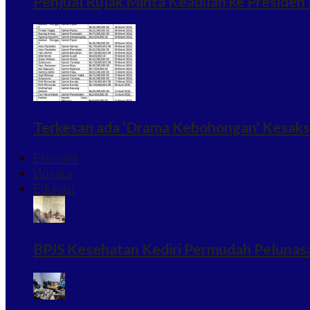
Penjual Rujak Minta Keadilan ke Preside
Terkesan ada ‘Drama Kebohongan’ Kesaksi
Ekonomi
Wisata
Edukasi
BPJS Kesehatan Kediri Permudah Pelunasa