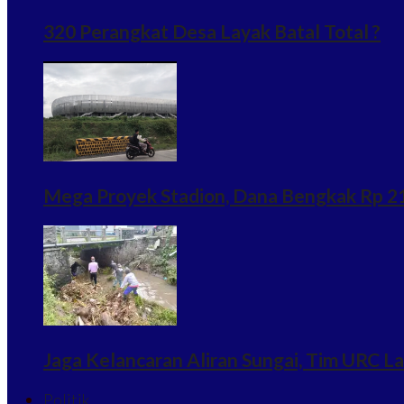
320 Perangkat Desa Layak Batal Total ?
Mega Proyek Stadion, Dana Bengkak Rp 215
Jaga Kelancaran Aliran Sungai, Tim URC 
Politik