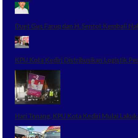
Duet Gus Faruq dan H. Sentot Kembali Na
KPU Kota Kediri Distribusikan Logistik Pe
Hari Tenang, KPU Kota Kediri Mulai Lak