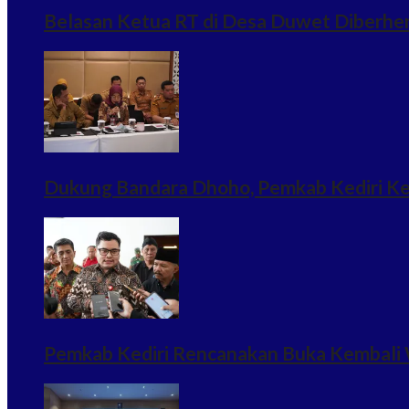
Belasan Ketua RT di Desa Duwet Diberhe
Dukung Bandara Dhoho, Pemkab Kediri Ke
Pemkab Kediri Rencanakan Buka Kembali 