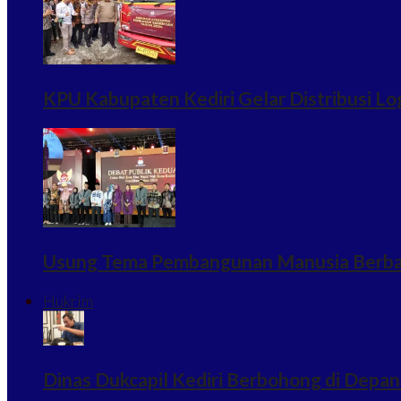
KPU Kabupaten Kediri Gelar Distribusi Log
Usung Tema Pembangunan Manusia Berbasi
Hukrim
Dinas Dukcapil Kediri Berbohong di Depan