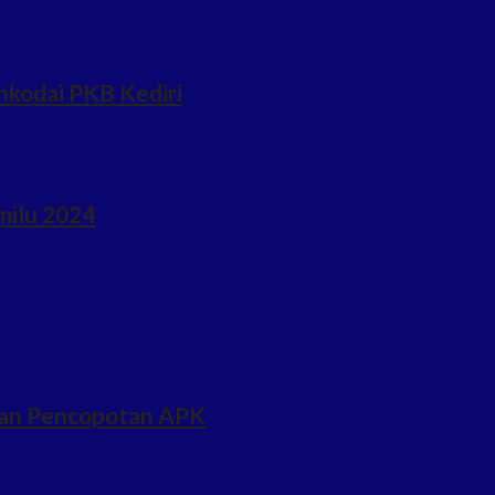
hkodai PKB Kediri
milu 2024
ukan Pencopotan APK