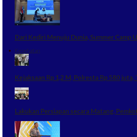
Dari Kediri Menuju Dunia, Summer Camp U
Kesehatan
Kejaksaan Rp 1,2 M, Polresta Rp 580 juta, T
Lakukan Persiapan secara Matang, Pemkot K