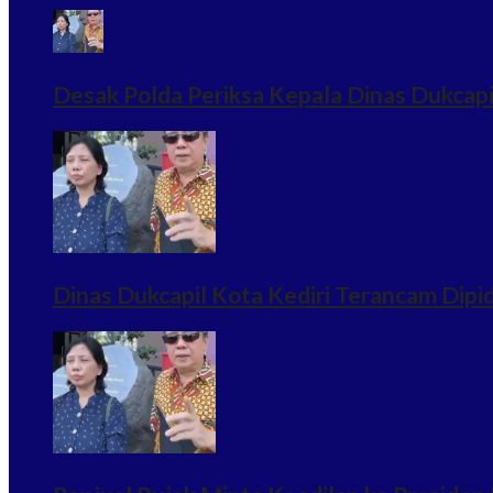
Desak Polda Periksa Kepala Dinas Dukcapi
Dinas Dukcapil Kota Kediri Terancam Dip