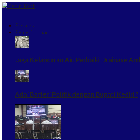
Beranda
Pemerintahan
Jaga Kelancaran Air, Perbaiki Drainase Am
Ada ‘Barter’ Politik dengan Bupati Kediri ?