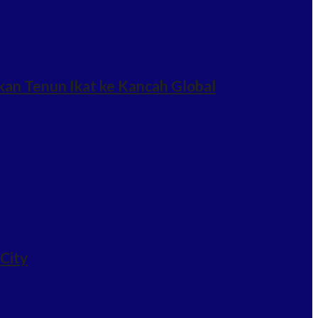
an Tenun Ikat ke Kancah Global
 City