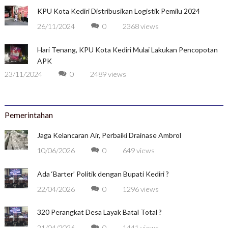
KPU Kota Kediri Distribusikan Logistik Pemilu 2024
26/11/2024
0
2368 views
Hari Tenang, KPU Kota Kediri Mulai Lakukan Pencopotan
APK
23/11/2024
0
2489 views
Pemerintahan
Jaga Kelancaran Air, Perbaiki Drainase Ambrol
10/06/2026
0
649 views
Ada ‘Barter’ Politik dengan Bupati Kediri ?
22/04/2026
0
1296 views
320 Perangkat Desa Layak Batal Total ?
21/04/2026
0
1441 views