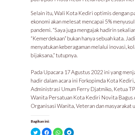
Selain itu, Wali Kota Kediri optimis dengan p
ekonomi akan melesat mencapai 5% menyusul t
pandemi. “Saya juga mengajak hadirin sekali
“Kemerdekaan” bukan hanya sebuah kata. Jad
menyatukan keberagaman melalui inovasi, kol
bijaksana,” tutupnya.
Pada Upacara 17 Agustus 2022 ini yang menjad
hadir dalam acara ini Forkopimda Kota Kediri
Administrasi Umum Ferry Djatmiko, Ketua TP
Wanita Persatuan Kota Kediri Novita Bagus 
Organisasi Wanita, Veteran dan masyarakat u
Bagikan ini:
K
K
K
K