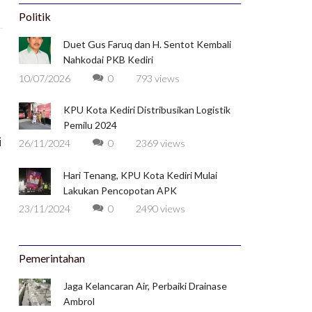
Politik
Duet Gus Faruq dan H. Sentot Kembali
Nahkodai PKB Kediri
10/07/2026
0
793 views
KPU Kota Kediri Distribusikan Logistik
Pemilu 2024
i
26/11/2024
0
2369 views
Hari Tenang, KPU Kota Kediri Mulai
Lakukan Pencopotan APK
23/11/2024
0
2490 views
Pemerintahan
Jaga Kelancaran Air, Perbaiki Drainase
Ambrol