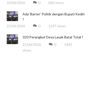
10/06/2026
0
650 views
Ada ‘Barter’ Politik dengan Bupati Kediri
m
?
22/04/2026
0
1297 views
320 Perangkat Desa Layak Batal Total ?
21/04/2026
0
1443
views