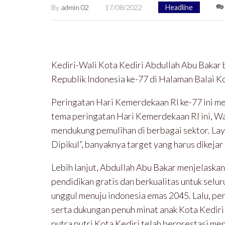
By
admin 02
17/08/2022
Headline
Kediri-Wali Kota Kediri Abdullah Abu Bakar
Republik Indonesia ke-77 di Halaman Balai Ko
Peringatan Hari Kemerdekaan RI ke-77 ini me
tema peringatan Hari Kemerdekaan RI ini, Wa
mendukung pemulihan di berbagai sektor. Lay
Dipikul”, banyaknya target yang harus dikejar
Lebih lanjut, Abdullah Abu Bakar menjelaska
pendidikan gratis dan berkualitas untuk selu
unggul menuju indonesia emas 2045. Lalu, p
serta dukungan penuh minat anak Kota Kediri d
putra putri Kota Kediri telah berprestasi me