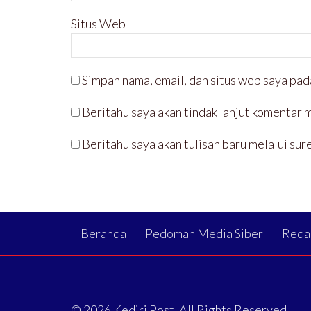
Situs Web
Simpan nama, email, dan situs web saya pad
Beritahu saya akan tindak lanjut komentar m
Beritahu saya akan tulisan baru melalui sure
Beranda
Pedoman Media Siber
Reda
© 2026 Kediri Post. All Rights Reserved.