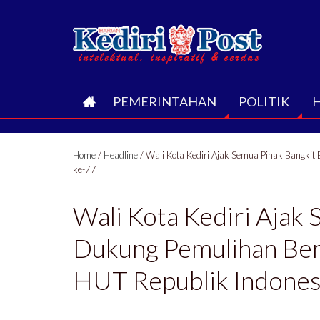
B
PEMERINTAHAN
POLITIK
E
Home
/
Headline
/
Wali Kota Kediri Ajak Semua Pihak Bangkit
R
ke-77
A
Wali Kota Kediri Ajak
N
Dukung Pemulihan Berb
D
HUT Republik Indones
A