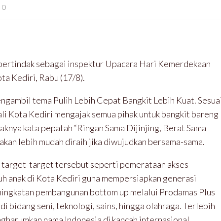
0
 bertindak sebagai inspektur Upacara Hari Kemerdekaan
ta Kediri, Rabu (17/8).
ngambil tema Pulih Lebih Cepat Bangkit Lebih Kuat. Sesua
li Kota Kediri mengajak semua pihak untuk bangkit bareng
aknya kata pepatah “Ringan Sama Dijinjing, Berat Sama
 akan lebih mudah diraih jika diwujudkan bersama-sama.
n target-target tersebut seperti pemerataan akses
ruh anak di Kota Kediri guna mempersiapkan generasi
eningkatan pembangunan bottom up melalui Prodamas Plus
i bidang seni, teknologi, sains, hingga olahraga. Terlebih
ngharumkan nama Indonesia di kancah internasional.