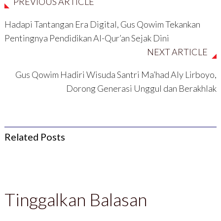
PREVIOUS ARTICLE
e
n
l
l
l
d
a
a
a
e
y
y
y
l
a
a
Hadapi Tantangan Era Digital, Gus Qowim Tekankan
a
a
n
n
n
y
g
g
Pentingnya Pendidikan Al-Qur’an Sejak Dini
g
a
b
b
b
n
a
a
NEXT ARTICLE
a
g
r
r
r
b
u
u
u
a
)
)
)
r
Gus Qowim Hadiri Wisuda Santri Ma’had Aly Lirboyo,
u
)
Dorong Generasi Unggul dan Berakhlak
Related Posts
Tinggalkan Balasan