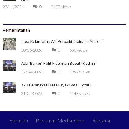
23/11/2024
0
2490 views
Pemerintahan
Jaga Kelancaran Air, Perbaiki Drainase Ambrol
10/06/2026
0
650 views
Ada ‘Barter’ Politik dengan Bupati Kediri ?
22/04/2026
0
1297 views
320 Perangkat Desa Layak Batal Total ?
21/04/2026
0
1443 views
Beranda
Pedoman Media Siber
Redaksi