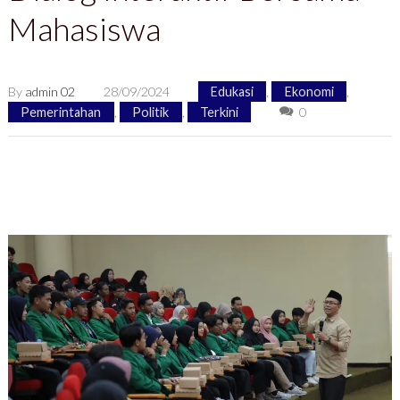
Mahasiswa
By
admin 02
28/09/2024
Edukasi
,
Ekonomi
,
Pemerintahan
,
Politik
,
Terkini
0