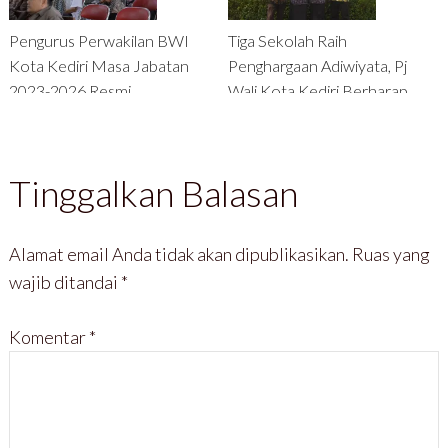
Pengurus Perwakilan BWI
Tiga Sekolah Raih
Kota Kediri Masa Jabatan
Penghargaan Adiwiyata, Pj
2023-2026 Resmi
Wali Kota Kediri Berharap
Dikukuhkan, Pemkot Kediri
Jadi Motivasi Bagi Sekolah
Nantikan Kolaborasi dan
Lain
Kerjasama Guna Selesaikan
Tinggalkan Balasan
Permasalahan Wakaf di Kota
Kediri
Alamat email Anda tidak akan dipublikasikan.
Ruas yang
wajib ditandai
*
Komentar
*