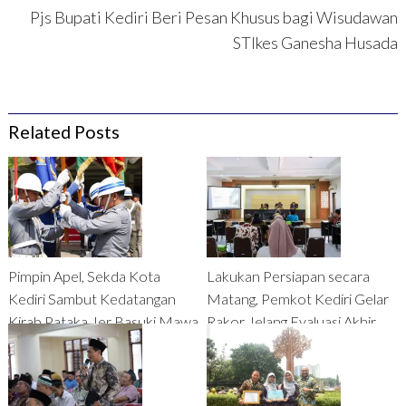
Pjs Bupati Kediri Beri Pesan Khusus bagi Wisudawan
STIkes Ganesha Husada
Related Posts
Pimpin Apel, Sekda Kota
Lakukan Persiapan secara
Kediri Sambut Kedatangan
Matang, Pemkot Kediri Gelar
Kirab Pataka Jer Basuki Mawa
Rakor Jelang Evaluasi Akhir
Beya
Smart City