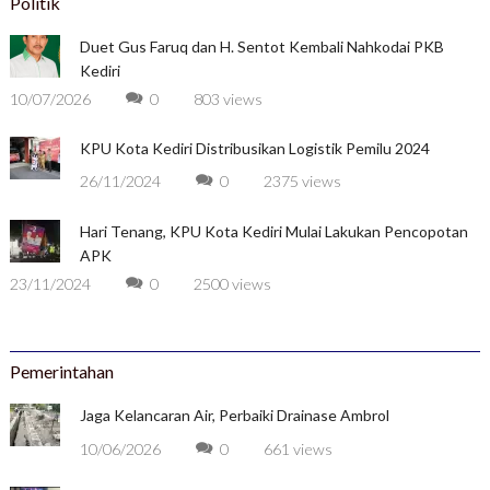
Politik
Duet Gus Faruq dan H. Sentot Kembali Nahkodai PKB
Kediri
10/07/2026
0
803 views
KPU Kota Kediri Distribusikan Logistik Pemilu 2024
26/11/2024
0
2375 views
Hari Tenang, KPU Kota Kediri Mulai Lakukan Pencopotan
APK
23/11/2024
0
2500 views
Pemerintahan
Jaga Kelancaran Air, Perbaiki Drainase Ambrol
10/06/2026
0
661 views