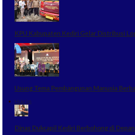
KPU Kabupaten Kediri Gelar Distribusi Log
Usung Tema Pembangunan Manusia Berbasi
Hukrim
Dinas Dukcapil Kediri Berbohong di Depan