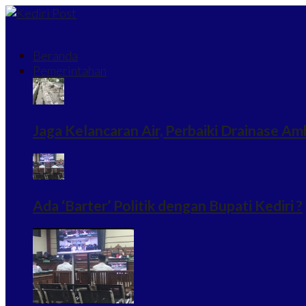
Beranda
Pemerintahan
Jaga Kelancaran Air, Perbaiki Drainase Am
Ada ‘Barter’ Politik dengan Bupati Kediri ?