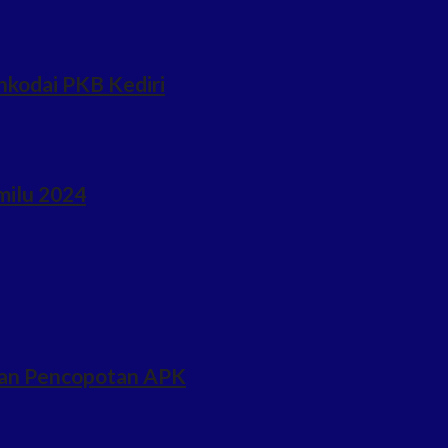
hkodai PKB Kediri
milu 2024
ukan Pencopotan APK