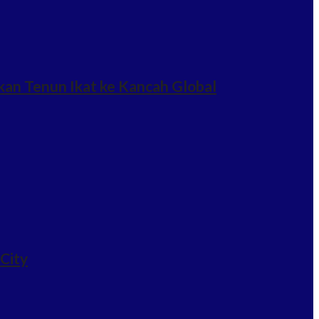
an Tenun Ikat ke Kancah Global
 City