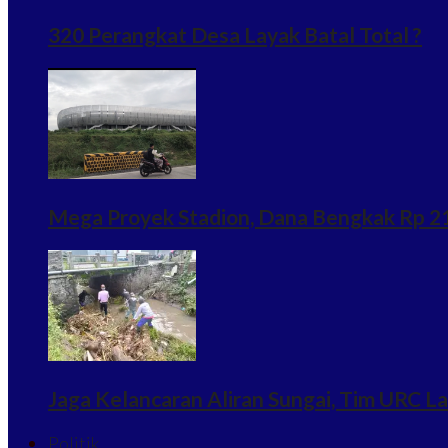
320 Perangkat Desa Layak Batal Total ?
Mega Proyek Stadion, Dana Bengkak Rp 215
Jaga Kelancaran Aliran Sungai, Tim URC 
Politik