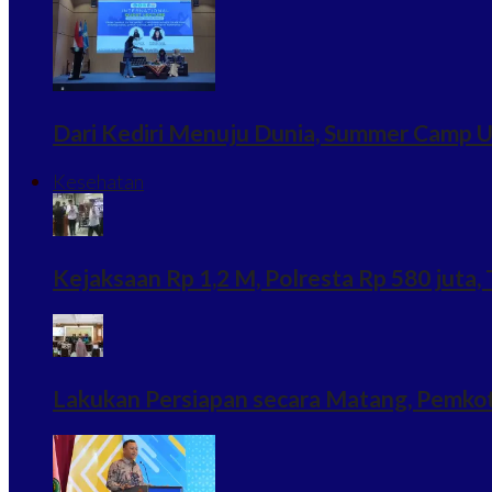
Dari Kediri Menuju Dunia, Summer Camp U
Kesehatan
Kejaksaan Rp 1,2 M, Polresta Rp 580 juta, T
Lakukan Persiapan secara Matang, Pemkot K