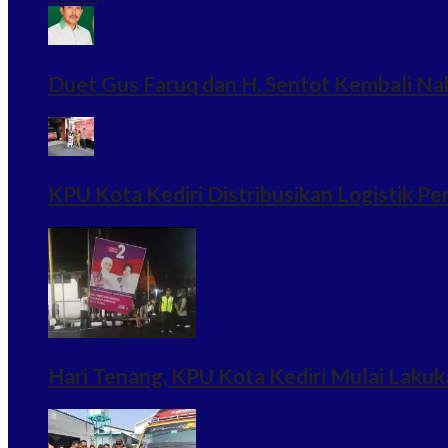
Duet Gus Faruq dan H. Sentot Kembali Na
KPU Kota Kediri Distribusikan Logistik Pe
Hari Tenang, KPU Kota Kediri Mulai Lak