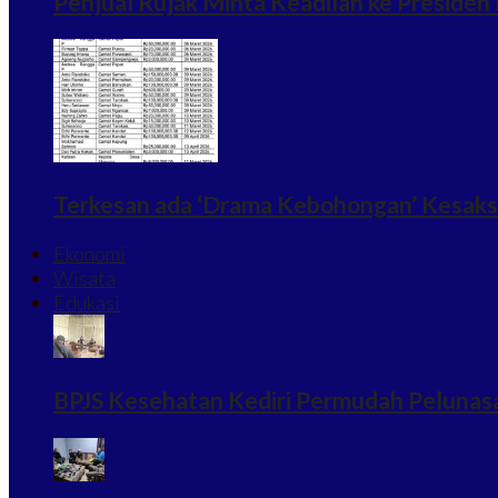
Penjual Rujak Minta Keadilan ke Preside
Terkesan ada ‘Drama Kebohongan’ Kesaksi
Ekonomi
Wisata
Edukasi
BPJS Kesehatan Kediri Permudah Pelunasa