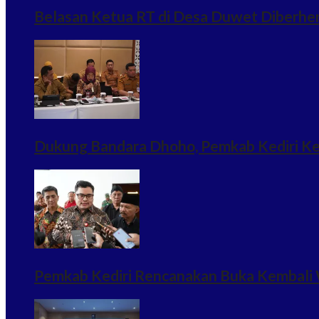
Belasan Ketua RT di Desa Duwet Diberhe
Dukung Bandara Dhoho, Pemkab Kediri Ke
Pemkab Kediri Rencanakan Buka Kembali 