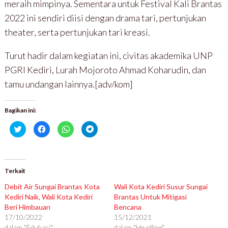
meraih mimpinya. Sementara untuk Festival Kali Brantas
2022 ini sendiri diisi dengan drama tari, pertunjukan
theater, serta pertunjukan tari kreasi.
Turut hadir dalam kegiatan ini, civitas akademika UNP
PGRI Kediri, Lurah Mojoroto Ahmad Koharudin, dan
tamu undangan lainnya.[adv/kom]
Bagikan ini:
K
K
K
K
l
l
l
l
i
i
i
i
k
k
k
k
u
u
u
u
n
n
n
n
t
t
t
t
u
u
u
u
Terkait
k
k
k
k
b
m
b
b
Debit Air Sungai Brantas Kota
Wali Kota Kediri Susur Sungai
e
e
e
e
r
m
r
r
Kediri Naik, Wali Kota Kediri
Brantas Untuk Mitigasi
b
b
b
b
Beri Himbauan
a
a
a
a
Bencana
g
g
g
g
17/10/2022
15/12/2021
i
i
i
i
p
k
d
d
dalam "Edukasi"
dalam "Headline"