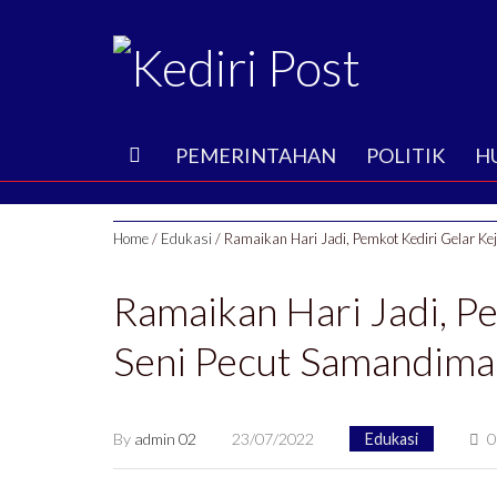
B
PEMERINTAHAN
POLITIK
H
E
Home
/
Edukasi
/
Ramaikan Hari Jadi, Pemkot Kediri Gelar K
R
Ramaikan Hari Jadi, P
A
Seni Pecut Samandima
N
D
By
admin 02
23/07/2022
Edukasi
0
A