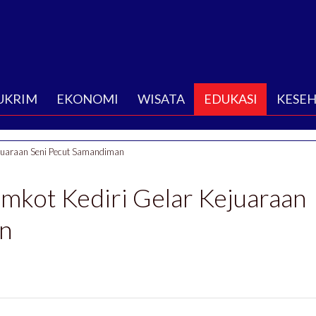
UKRIM
EKONOMI
WISATA
EDUKASI
KESE
ejuaraan Seni Pecut Samandiman
emkot Kediri Gelar Kejuaraan
n