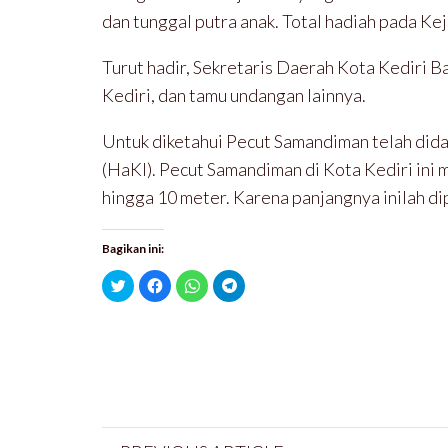
dan tunggal putra anak. Total hadiah pada Ke
Turut hadir, Sekretaris Daerah Kota Kediri 
Kediri, dan tamu undangan lainnya.
Untuk diketahui Pecut Samandiman telah did
(HaKI). Pecut Samandiman di Kota Kediri ini 
hingga 10 meter. Karena panjangnya inilah d
Bagikan ini:
K
K
K
K
l
l
l
l
i
i
i
i
k
k
k
k
u
u
u
u
n
n
n
n
t
t
t
t
u
u
u
u
k
k
k
k
b
m
b
b
e
e
e
e
r
m
r
r
b
b
b
b
a
a
a
a