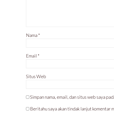
)
r
u
)
Nama
*
Email
*
Situs Web
Simpan nama, email, dan situs web saya pad
Beritahu saya akan tindak lanjut komentar m