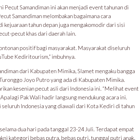
i Pecut Samandiman ini akan menjadi event tahunan di
ni Pecut Samandiman melombakan bagaimana cara
 kejuaraan tahun depan juga mengakomodir dari sisi
cut-pecut khas dari daerah lain.
ontonan positif bagi masyarakat. Masyarakat diseluruh
uTube Kediritourism,” imbuhnya.
mandiman dari Kabupaten Mimika, Slamet mengaku bangga
uronggo Joyo Putro yang ada di Kabupaten Mimika.
kan kesenian pecut asli dari Indonesia ini. “Melihat event
. Apalagi Pak Wali hadir langsung mendukung acara ini.
 seluruh Indonesia yang diawali dari Kota Kediri di tahun
selama dua hari pada tanggal 23-24 Juli. Terdapat empat
ni kategori bebas putra, bebas putri, tunggal putri anak,