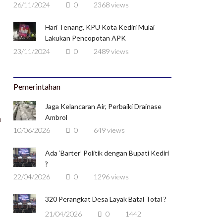
26/11/2024
0
2368 views
Hari Tenang, KPU Kota Kediri Mulai
Lakukan Pencopotan APK
23/11/2024
0
2489 views
Pemerintahan
Jaga Kelancaran Air, Perbaiki Drainase
h
Ambrol
10/06/2026
0
649 views
Ada ‘Barter’ Politik dengan Bupati Kediri
?
22/04/2026
0
1296 views
320 Perangkat Desa Layak Batal Total ?
21/04/2026
0
1442