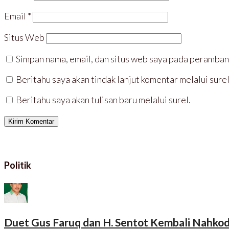
d
e
e
e
e
n
l
l
l
d
a
a
Email
*
a
e
y
y
y
l
a
a
a
a
n
n
Situs Web
n
y
g
g
g
a
b
b
b
n
a
a
a
g
r
r
Simpan nama, email, dan situs web saya pada peramban 
r
b
u
u
u
a
)
)
)
r
Beritahu saya akan tindak lanjut komentar melalui surel
u
)
Beritahu saya akan tulisan baru melalui surel.
Politik
Duet Gus Faruq dan H. Sentot Kembali Nahkod