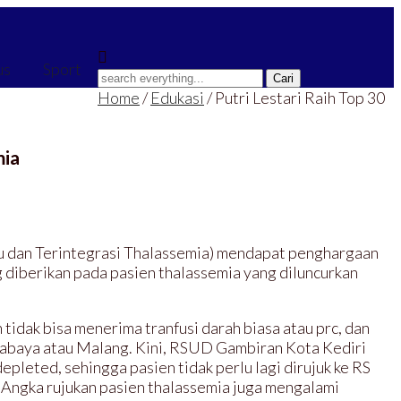
us
Sport
Home
/
Edukasi
/
Putri Lestari Raih Top 30
mia
adu dan Terintegrasi Thalassemia) mendapat penghargaan
 diberikan pada pasien thalassemia yang diluncurkan
tidak bisa menerima tranfusi darah biasa atau prc, dan
urabaya atau Malang. Kini, RSUD Gambiran Kota Kediri
leted, sehingga pasien tidak perlu lagi dirujuk ke RS
. Angka rujukan pasien thalassemia juga mengalami