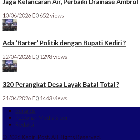
Jaga Kelancaran Air, Perbaiki Drainase Ambrol
10/06/2026
0
652 views
Ada ‘Barter’ Politik dengan Bupati Kediri ?
22/04/2026
0
1298 views
320 Perangkat Desa Layak Batal Total ?
21/04/2026
0
1443 views
Beranda
Pedoman Media Siber
Redaksi
© 2026 Kediri Post. All Rights Reserved.