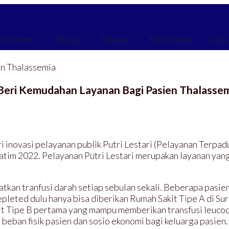
Ekonomi
Wisata
Edukasi
Kesehatan
Lips
en Thalassemia
2, Beri Kemudahan Layanan Bagi Pasien Thalasse
i inovasi pelayanan publik Putri Lestari (Pelayanan Terp
tim 2022. Pelayanan Putri Lestari merupakan layanan yang
kan tranfusi darah setiap sebulan sekali. Beberapa pasien 
epleted dulu hanya bisa diberikan Rumah Sakit Tipe A di S
 Tipe B pertama yang mampu memberikan transfusi leucodep
 beban fisik pasien dan sosio ekonomi bagi keluarga pasien