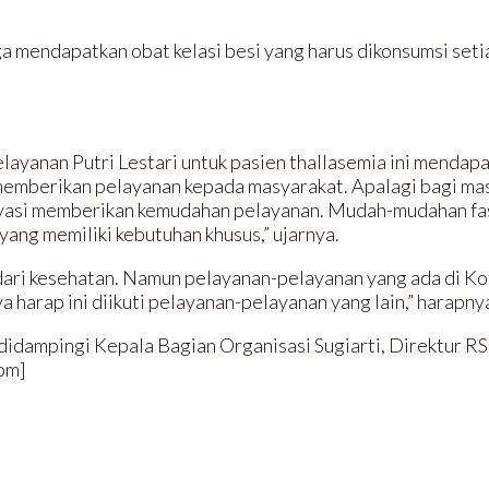
a mendapatkan obat kelasi besi yang harus dikonsumsi setia
ayanan Putri Lestari untuk pasien thallasemia ini mendapat
memberikan pelayanan kepada masyarakat. Apalagi bagi ma
inovasi memberikan kemudahan pelayanan. Mudah-mudahan fasi
ang memiliki kebutuhan khusus,” ujarnya.
dari kesehatan. Namun pelayanan-pelayanan yang ada di Kot
 harap ini diikuti pelayanan-pelayanan yang lain,” harapny
didampingi Kepala Bagian Organisasi Sugiarti, Direktur R
kom]