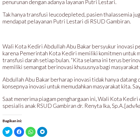
penurunan dengan adanya layanan Putri Lestari.
Tak hanya transfusi leucodepleted, pasien thalassemia jug
mendapat pelayanan Putri Lestari di RSUD Gambiran.
Wali Kota Kediri Abdullah Abu Bakar bersyukur inovasi pel
karena Pemerintah Kota Kediri memiliki komitmen untuk 
transfusi darah setiap bulan. “Kita selama ini terus ber
memiliki semangat berinovasi khususnya bagi masyarakat y
Abdullah Abu Bakar berharap inovasi tidak hanya datang 
konsepnya inovasi untuk memudahkan masyarakat kita. Saya
Saat menerima piagam penghargaan ini, Wali Kota Kediri 
spesialis anak RSUD Gambiran dr. Renyta Ika, Sp.A.[adv/
Bagikan ini:
K
K
K
K
l
l
l
l
i
i
i
i