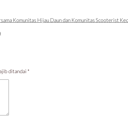
sama Komunitas Hijau Daun dan Komunitas Scooterist Kedi
a
jib ditandai
*