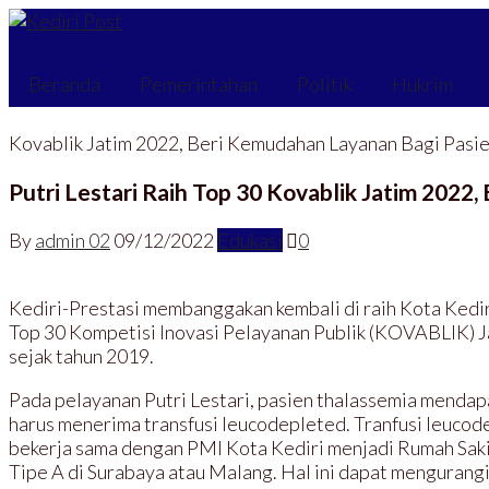
Beranda
Pemerintahan
Politik
Hukrim
Kovablik Jatim 2022, Beri Kemudahan Layanan Bagi Pasi
Putri Lestari Raih Top 30 Kovablik Jatim 202
By
admin 02
09/12/2022
Edukasi
0
Kediri-Prestasi membanggakan kembali di raih Kota Kedir
Top 30 Kompetisi Inovasi Pelayanan Publik (KOVABLIK) Ja
sejak tahun 2019.
Pada pelayanan Putri Lestari, pasien thalassemia mendapat
harus menerima transfusi leucodepleted. Tranfusi leucod
bekerja sama dengan PMI Kota Kediri menjadi Rumah Sakit
Tipe A di Surabaya atau Malang. Hal ini dapat mengurangi