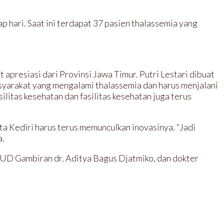
p hari. Saat ini terdapat 37 pasien thalassemia yang
 apresiasi dari Provinsi Jawa Timur. Putri Lestari dibuat
syarakat yang mengalami thalassemia dan harus menjalani
litas kesehatan dan fasilitas kesehatan juga terus
a Kediri harus terus memunculkan inovasinya. “Jadi
a.
SUD Gambiran dr. Aditya Bagus Djatmiko, dan dokter