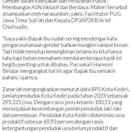
Gender dalam Kebijakan dan Pelayanan Publik :
Membangun ASN Inklusif dan Berdaya. Materi tersebut
disampaikan oleh narasumber, yakni, Fasilitator PUG
Jawa Timur Suti’ah dan Kepala DP3AP2KB Arief
Cholisudin.
“Saya yakin Bapak Ibu sudah sering mendengar kata
pengarusutamaan gender bahkan mungkin sampai bosan.
Tapi tidak menutup kemungkinan selama ini kita hanya
tahu tapi belum memahami mendalam kenapa topik ini
begitu penting untuk dibahas. Pas sekali Harmoni
Belajar mengangkat hal ini agar Bapak Ibu semakin
paham,” ujarnya.
Zanariah mengungkapkan menurut data BPS Kota Kediri,
jumlah penduduk Kota Kediri pada tahun 2023 sebanyak
295.225 jiwa. Dengan rasio jenis kelamin 100,51 yang
menunjukkan keseimbangan jumlah penduduk laki-laki
dan perempuan. Penduduk Kota Kediri didominasi usia
produktif sebesar 69,93 persen dengan rasio
ketergantungan penduduk usia belum produktif dan