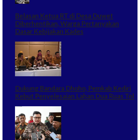
Belasan Ketua RT di Desa Duwet
Diberhentikan, Warga Pertanyakan
Dasar Kebijakan Kades
Dukung Bandara Dhoho, Pemkab Kediri
Kebut Penyelesaian Lahan Dua Ruas Tol