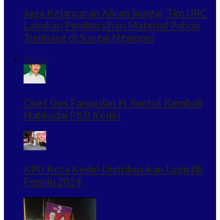
Jaga Kelancaran Aliran Sungai, Tim URC
Lakukan Pembersihan Material Pohon
Tumbang di Sungai Ngampel
Politik
Duet Gus Faruq dan H. Sentot Kembali
Nahkodai PKB Kediri
KPU Kota Kediri Distribusikan Logistik
Pemilu 2024