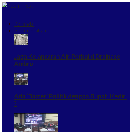
Beranda
Pemerintahan
Jaga Kelancaran Air, Perbaiki Drainase
Ambrol
Ada ‘Barter’ Politik dengan Bupati Kediri
?