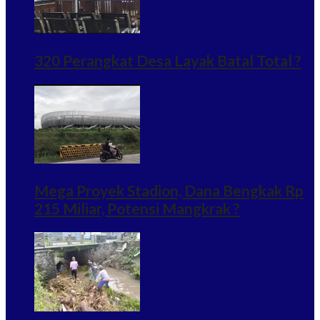
320 Perangkat Desa Layak Batal Total ?
Mega Proyek Stadion, Dana Bengkak Rp
215 Miliar, Potensi Mangkrak ?