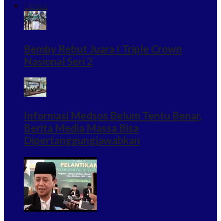
Lipsus
Bemby Rebut Juara I Triple Crown
Nasional Seri 2
Informasi Medsos Belum Tentu Benar,
Berita Media Massa Bisa
Dipertanggungjawabkan