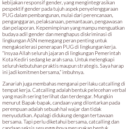
kebijakan responsif gender, yang mengintegrasikan
pespektif gender pada tujuh aspek penyelenggaraan
PUG dalam pembangunan, mulai dari perencanaan,
penganggaran, pelaksanaan, pemantauan, pengawasan
dan pelaporan. Kepemimpinan yang mampu menguatkan
budaya adil gender dan menghapus diskriminasi di
lingkungan ASN memegang peran penting untuk
mengakselerasi penerapan PUG di lingkungan kerja.
“Insyaa Allah seluruh jajaran di lingkungan Pemerintah
Kota Kediri sedang ke arah sana. Untuk melengkapi
seluruh kebutuhan praktis maupun strategis. Saya harap
ini jadi komitmen bersama,” imbuhnya.
Zanariah juga membahas menganai perilaku catcalling di
tempat kerja. Catcalling adalah bentuk pelecehan verbal
yang masih sering terlihat dan terdengar. Mungkin
menurut Bapak-bapak, candaan yang dilontarkan pada
perempuan adalah sebuah hal wajar dan tidak
menyudutkan. Apalagi didukung dengan tertawaan
bersama. Tapi perlu diketahui bersama, catcalling dan
candaan seksis sesungguhnya merupakan bentuk