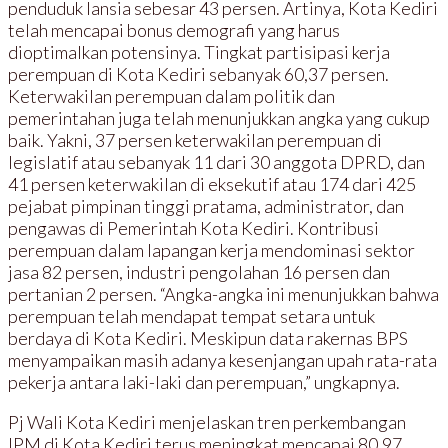
penduduk lansia sebesar 43 persen. Artinya, Kota Kediri
telah mencapai bonus demografi yang harus
dioptimalkan potensinya. Tingkat partisipasi kerja
perempuan di Kota Kediri sebanyak 60,37 persen.
Keterwakilan perempuan dalam politik dan
pemerintahan juga telah menunjukkan angka yang cukup
baik. Yakni, 37 persen keterwakilan perempuan di
legislatif atau sebanyak 11 dari 30 anggota DPRD, dan
41 persen keterwakilan di eksekutif atau 174 dari 425
pejabat pimpinan tinggi pratama, administrator, dan
pengawas di Pemerintah Kota Kediri. Kontribusi
perempuan dalam lapangan kerja mendominasi sektor
jasa 82 persen, industri pengolahan 16 persen dan
pertanian 2 persen. “Angka-angka ini menunjukkan bahwa
perempuan telah mendapat tempat setara untuk
berdaya di Kota Kediri. Meskipun data rakernas BPS
menyampaikan masih adanya kesenjangan upah rata-rata
pekerja antara laki-laki dan perempuan,” ungkapnya.
Pj Wali Kota Kediri menjelaskan tren perkembangan
IPM di Kota Kediri terus meningkat mencapai 80,97