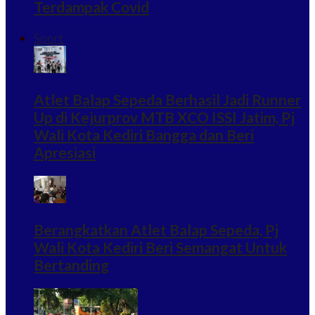
Terdampak Covid
Sport
Atlet Balap Sepeda Berhasil Jadi Runner
Up di Kejurprov MTB XCO ISSI Jatim, Pj
Wali Kota Kediri Bangga dan Beri
Apresiasi
Berangkatkan Atlet Balap Sepeda, Pj
Wali Kota Kediri Beri Semangat Untuk
Bertanding