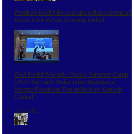
Pemkab Kediri Rencanakan Buka Kembali
Wisata Air Panas Gunung Kelud
Dari Kediri Menuju Dunia, Summer Camp
UNP–Yuntech Buka Jalan Beasiswa
hingga Pasarkan Tenun Ikat ke Kancah
Global
Kesehatan