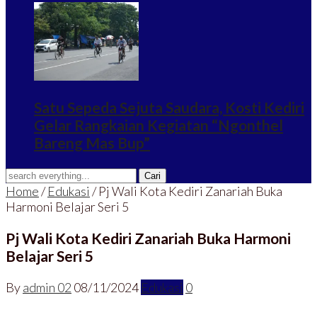
Satu Sepeda Sejuta Saudara, Kosti Kediri
Gelar Rangkaian Kegiatan “Ngonthel
Bareng Mas Bup”
Home
/
Edukasi
/
Pj Wali Kota Kediri Zanariah Buka
Harmoni Belajar Seri 5
Pj Wali Kota Kediri Zanariah Buka Harmoni
Belajar Seri 5
By
admin 02
08/11/2024
Edukasi
0