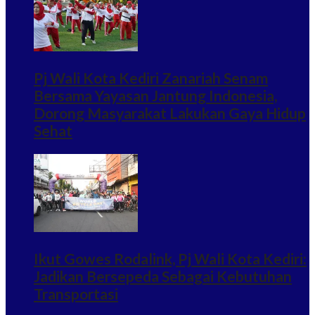
Pj Wali Kota Kediri Zanariah Senam
Bersama Yayasan Jantung Indonesia,
Dorong Masyarakat Lakukan Gaya Hidup
Sehat
Ikut Gowes Rodalink, Pj Wali Kota Kediri:
Jadikan Bersepeda Sebagai Kebutuhan
Transportasi