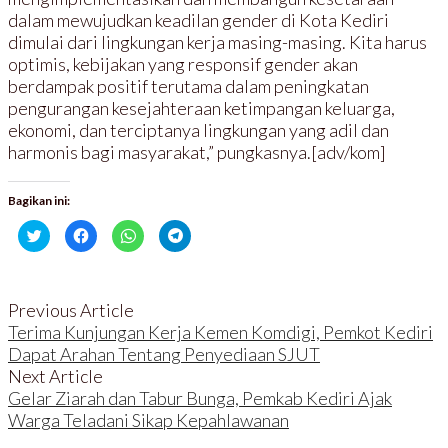
dalam mewujudkan keadilan gender di Kota Kediri
dimulai dari lingkungan kerja masing-masing. Kita harus
optimis, kebijakan yang responsif gender akan
berdampak positif terutama dalam peningkatan
pengurangan kesejahteraan ketimpangan keluarga,
ekonomi, dan terciptanya lingkungan yang adil dan
harmonis bagi masyarakat,” pungkasnya.[adv/kom]
Bagikan ini:
K
K
K
K
l
l
l
l
i
i
i
i
k
k
k
k
u
u
u
u
n
n
n
n
t
t
t
t
Previous Article
u
u
u
u
k
k
k
k
Terima Kunjungan Kerja Kemen Komdigi, Pemkot Kediri
b
m
b
b
Dapat Arahan Tentang Penyediaan SJUT
e
e
e
e
r
m
r
r
Next Article
b
b
b
b
a
a
a
a
Gelar Ziarah dan Tabur Bunga, Pemkab Kediri Ajak
g
g
g
g
i
i
i
i
Warga Teladani Sikap Kepahlawanan
p
k
d
d
a
a
i
i