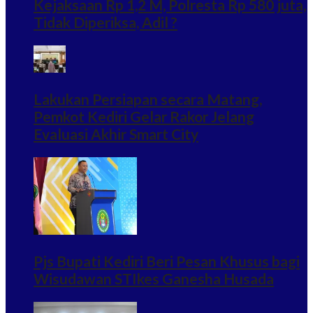
Kejaksaan Rp 1,2 M, Polresta Rp 580 juta,
Tidak Diperiksa, Adil ?
Lakukan Persiapan secara Matang,
Pemkot Kediri Gelar Rakor Jelang
Evaluasi Akhir Smart City
Pjs Bupati Kediri Beri Pesan Khusus bagi
Wisudawan STIkes Ganesha Husada