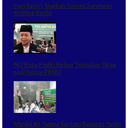
Hari Santri, Siapkan Gowes Sarungan
Keliling Kediri
NU Kota Kediri Belum Tentukan Sikap
soal Ketua PBNU
Masjid At-Taqwa Santuni Ratusan Yatim