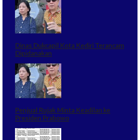
Dinas Dukcapil Kota Kediri Terancam
Dipidanakan
Penjual Rujak Minta Keadilan ke
Presiden Prabowo