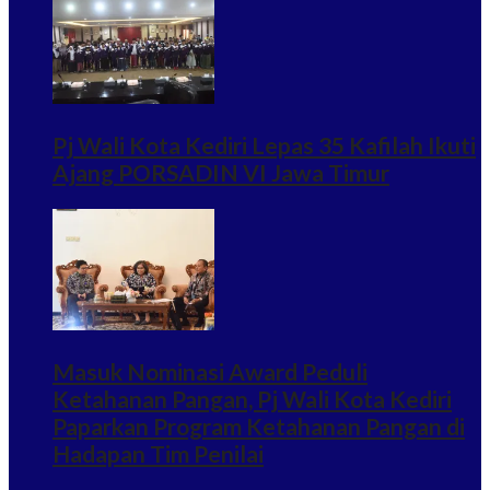
Pj Wali Kota Kediri Lepas 35 Kafilah Ikuti
Ajang PORSADIN VI Jawa Timur
Masuk Nominasi Award Peduli
Ketahanan Pangan, Pj Wali Kota Kediri
Paparkan Program Ketahanan Pangan di
Hadapan Tim Penilai