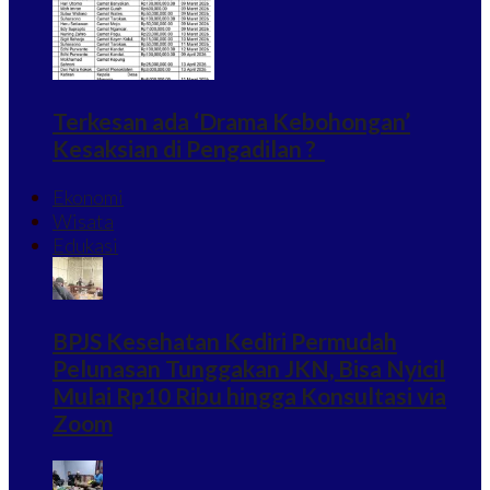
Terkesan ada ‘Drama Kebohongan’
Kesaksian di Pengadilan ?
Ekonomi
Wisata
Edukasi
BPJS Kesehatan Kediri Permudah
Pelunasan Tunggakan JKN, Bisa Nyicil
Mulai Rp10 Ribu hingga Konsultasi via
Zoom