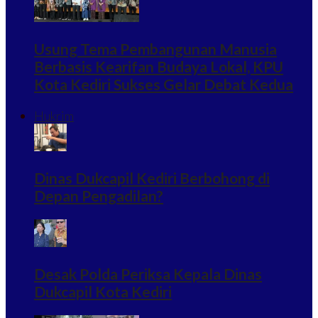
Usung Tema Pembangunan Manusia
Berbasis Kearifan Budaya Lokal, KPU
Kota Kediri Sukses Gelar Debat Kedua
Hukrim
Dinas Dukcapil Kediri Berbohong di
Depan Pengadilan?
Desak Polda Periksa Kepala Dinas
Dukcapil Kota Kediri